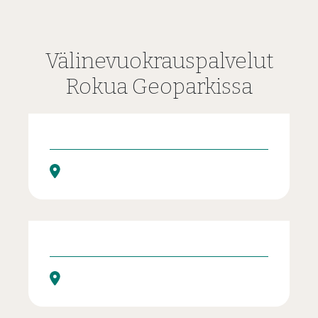
Välinevuokrauspalvelut
Rokua Geoparkissa
Fatbike vuokrausta Rokualla
Fatbike vuokrausta Rokualla talvella