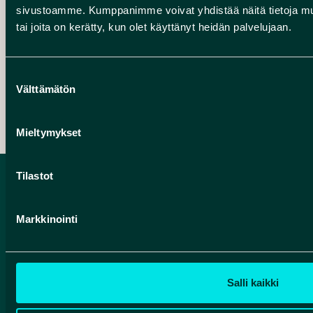
Lumikenkäily Rokuan kansallispuistossa
sivustoamme. Kumppanimme voivat yhdistää näitä tietoja muihin
tai joita on kerätty, kun olet käyttänyt heidän palvelujaan.
Suostumuksen
Välttämätön
valinta
Poljettava kajakki
Mieltymykset
Tilastot
Markkinointi
Salli kaikki