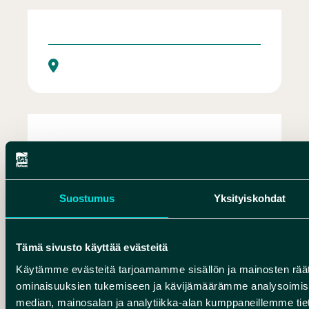
Lumikenkävuokraus Rokualla
Suostumus
Yksityiskohdat
Liukulumikenkäilyä Rokualla
Tämä sivusto käyttää evästeitä
Käytämme evästeitä tarjoamamme sisällön ja mainosten räät
ominaisuuksien tukemiseen ja kävijämäärämme analysoimise
median, mainosalan ja analytiikka-alan kumppaneillemme tieto