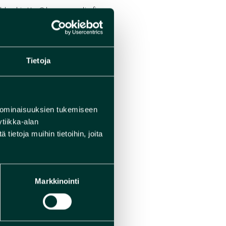
kko.kiuttu@humanpolis.fi
Tietoja
 ominaisuuksien tukemiseen
tiikka-alan
ietoja muihin tietoihin, joita
Markkinointi