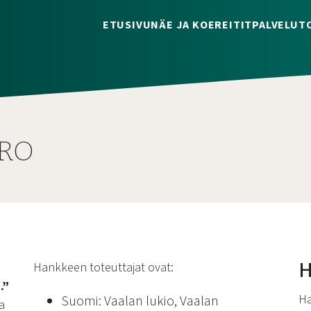
ETUSIVU
NÄE JA KOE
REITIT
PALVELUT
RO
H
Hankkeen toteuttajat ovat:
.”
Ha
Suomi: Vaalan lukio, Vaalan
a