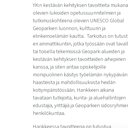
YK:n kestävän kehityksen tavoitteita mukana
olevien lukioiden opetussuunnitelmien ja
tutkimuskohteena olevien UNESCO Global
Geoparkien luonnon, kulttuurin ja
elinkeinoelämän kautta. Tarkoitus on tutus
eri ammattikuntiin, jotka työssään ovat taval
tai toisella tekemisissä Geopark-alueiden ja
kestävän kehityksen tavoitteiden aihepiirien
kanssa, ja siten antaa opiskelijoille
monipuolinen käsitys työelämän nykypäivän
haasteista ja mahdollisuuksista heidän
kotiympäristössään. Hankkeen aikana
tavataan tutkijoita, kunta- ja aluehallintojen
edustajia, yrittäjiä ja Geoparkien sidosryhmie
henkilökuntaa.
Hankkeessa tavoitteena on tutustua