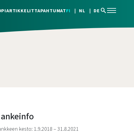
search
OPI
ARTIKKELIT
TAPAHTUMAT
FI
NL
DE
ankeinfo
nkkeen kesto: 1.9.2018 – 31.8.2021