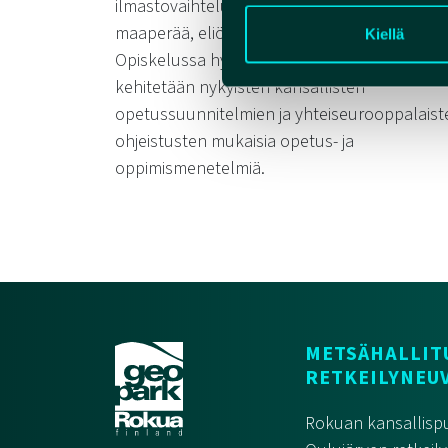
ilmastovaihteluihin tutkimalla kallio- ja
maaperää, eliöstöä ja ihmishistoriaa.
Kiellä
Opiskelussa hyödynnetään ja edelleen
kehitetään nykyisten kansallisten
opetussuunnitelmien ja yhteiseurooppalaist
ohjeistusten mukaisia opetus- ja
oppimismenetelmiä.
METSÄHALLIT
RETKEILYNEU
Rokuan kansallispu