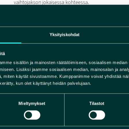
vaihtojakson jokaisessa kohteessa.
mi
n
Vaihtojaksojen aikana havainnoidaan alueen
syntyhistoriaa ja maisemapiirteitä sekä
tarkkaillaan ilmastonmuutoksen vaikutuksia
niin maa- ja kallioperässä, ekosysteemeissä
Yksityiskohdat
kuin kulttuuriympäristöissäkin.
Seuraa
a
projektin etenemistä ja tuloksia projektin
itä
blogisivulla.
.
mme sisällön ja mainosten räätälöimiseen, sosiaalisen median
iseen. Lisäksi jaamme sosiaalisen median, mainosalan ja analy
, miten käytät sivustoamme. Kumppanimme voivat yhdistää näitä t
a
n kerätty, kun olet käyttänyt heidän palvelujaan.
a
Mieltymykset
Tilastot