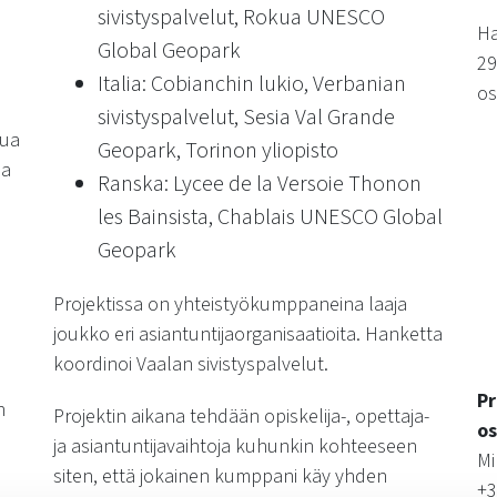
sivistyspalvelut, Rokua UNESCO
Ha
Global Geopark
29
Italia: Cobianchin lukio, Verbanian
os
sivistyspalvelut, Sesia Val Grande
tua
Geopark, Torinon yliopisto
la
Ranska: Lycee de la Versoie Thonon
les Bainsista, Chablais UNESCO Global
Geopark
Projektissa on yhteistyökumppaneina laaja
joukko eri asiantuntijaorganisaatioita. Hanketta
koordinoi Vaalan sivistyspalvelut.
Pr
n
Projektin aikana tehdään opiskelija-, opettaja-
o
ja asiantuntijavaihtoja kuhunkin kohteeseen
Mi
siten, että jokainen kumppani käy yhden
+3