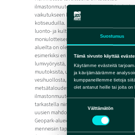
ilmastonmuutokseen ja ilmastonvaihteluide
vaikutukseen lukio-opiskelijoiden
kotiseuduilla. UNESCO Global Geoparkien
luonto- ja kulttuuriperintö antavat tähän
Suostumus
moniulotteisen oppimisympäristön, sillä
alueilta on olemassa kattavaa tutkimustieto
esimerkiksi eri aikakausien tulvista,
Tämä sivusto käyttää eväste
lumivyöryistä, geo- ja biodiversiteetin
Käytämme evästeitä tarjoama
muutoksista, uusien lajien levittäytymisestä,
ja kävijämäärämme analysoim
vesihuollosta, uusiutuvasta energiasta,
kumppaneillemme tietoja siitä
metsätaloudesta jne. Näiden aiheiden kautt
olet antanut heille tai joita o
ilmastonmuutoksen vaikutuksia voidaan
Suostumuksen
tarkastella niin riskien kuin luonnonvarojen j
Välttämätön
valinta
uusien mahdollisuuksienkin näkökulmasta.
Geopark-alueiden kautta perehdytään myös
menneisiin tapahtumiin kuten muinaisiin