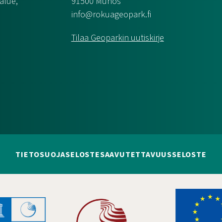
alue,
91500 Muhos
info@rokuageopark.fi
Tilaa Geoparkin uutiskirje
TIETOSUOJASELOSTE
SAAVUTETTAVUUSSELOSTE