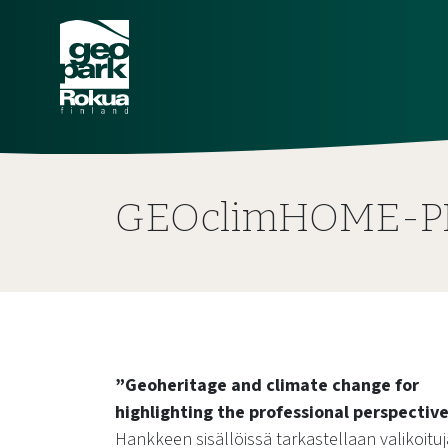
GEOclimHOME-P
”Geoheritage and climate change for
highlighting the professional perspective
Hankkeen sisällöissä tarkastellaan valikoituj