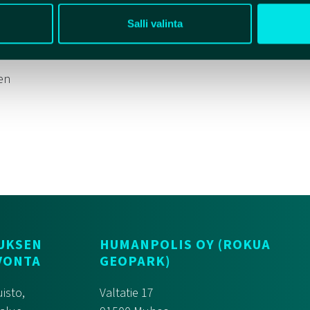
Salli valinta
en
UKSEN
HUMANPOLIS OY (ROKUA
VONTA
GEOPARK)
isto,
Valtatie 17