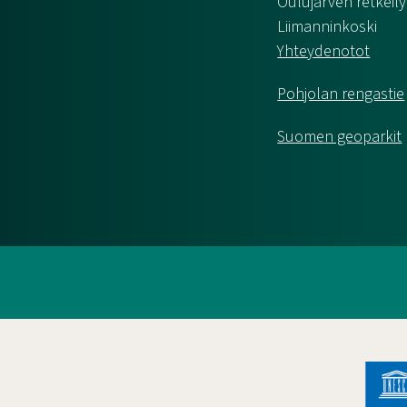
Oulujärven retkeily
Liimanninkoski
Yhteydenotot
Pohjolan rengastie
Suomen geoparkit