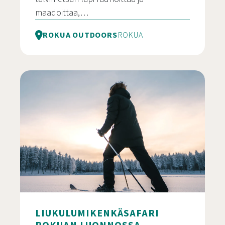
maadoittaa,…
ROKUA OUTDOORS
ROKUA
Lumikenkäseikkailu Rokualla revontulia metsäst
LIUKULUMIKENKÄSAFARI