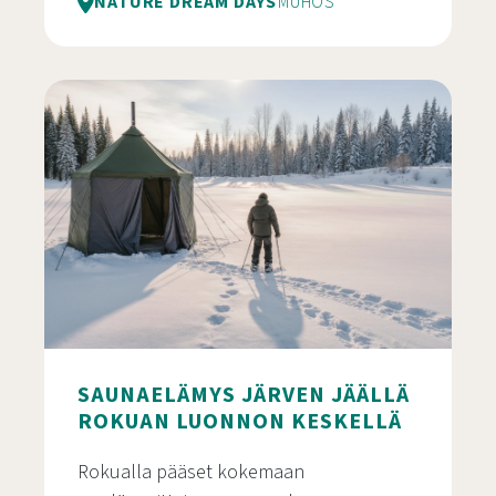
NATURE DREAM DAYS
MUHOS
Perhemajoitus Rokua UNESCO Geoparkissa
SAUNAELÄMYS JÄRVEN JÄÄLLÄ
ROKUAN LUONNON KESKELLÄ
Rokualla pääset kokemaan