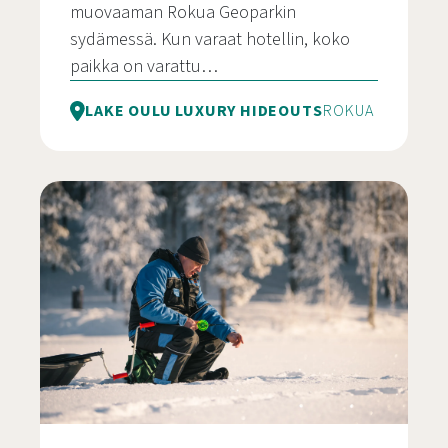
muovaaman Rokua Geoparkin
sydämessä. Kun varaat hotellin, koko
paikka on varattu…
LAKE OULU LUXURY HIDEOUTS
ROKUA
Rokuanhovi – Yksityinen erämaahotelli