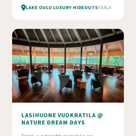
LAKE OULU LUXURY HIDEOUTS
VAALA
Vääräkorven jokirantamökki
LASIHUONE VUOKRATILA @
NATURE DREAM DAYS