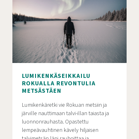
LUMIKENKÄSEIKKAILU
ROKUALLA REVONTULIA
METSÄSTÄEN
Lumikenkäretki vie Rokuan metsiin ja
järville nauttimaan talvi-illan taiasta ja
luonnonrauhasta. Opastettu
lempeävauhtinen kävely hiljaisen
talvimetsän läpi rauhoittaa ja