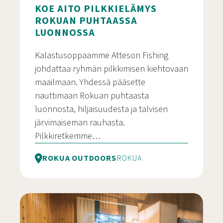
KOE AITO PILKKIELÄMYS
ROKUAN PUHTAASSA
LUONNOSSA
Kalastusoppaamme Atteson Fishing
johdattaa ryhmän pilkkimisen kiehtovaan
maailmaan. Yhdessä pääsette
nauttimaan Rokuan puhtaasta
luonnosta, hiljaisuudesta ja talvisen
järvimaiseman rauhasta.
Pilkkiretkemme…
ROKUA OUTDOORS
ROKUA
Koe aito pilkkielämys Rokuan puhtaassa luonnos