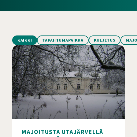
KAIKKI
TAPAHTUMAPAIKKA
KULJETUS
MAJO
MAJOITUSTA UTAJÄRVELLÄ