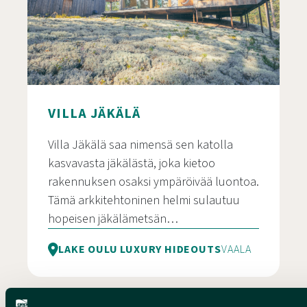
VILLA JÄKÄLÄ
Villa Jäkälä saa nimensä sen katolla
kasvavasta jäkälästä, joka kietoo
rakennuksen osaksi ympäröivää luontoa.
Tämä arkkitehtoninen helmi sulautuu
hopeisen jäkälämetsän…
LAKE OULU LUXURY HIDEOUTS
VAALA
Villa Jäkälä