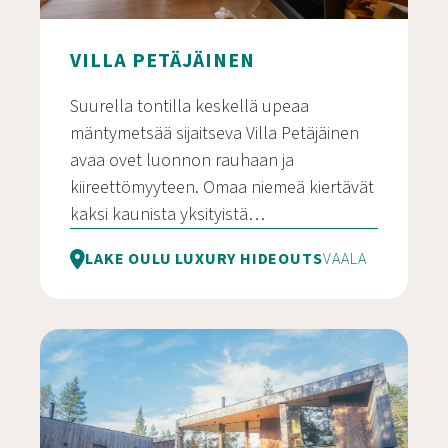
VILLA PETÄJÄINEN
Suurella tontilla keskellä upeaa
mäntymetsää sijaitseva Villa Petäjäinen
avaa ovet luonnon rauhaan ja
kiireettömyyteen. Omaa niemeä kiertävät
kaksi kaunista yksityistä…
LAKE OULU LUXURY HIDEOUTS
VAALA
Villa Petäjäinen