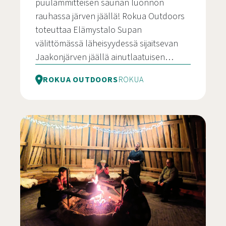
puulämmitteisen saunan luonnon
rauhassa järven jäällä! Rokua Outdoors
toteuttaa Elämystalo Supan
välittömässä läheisyydessä sijaitsevan
Jaakonjärven jäällä ainutlaatuisen…
ROKUA OUTDOORS
ROKUA
Saunaelämys järven jäällä Rokuan luonnon keske