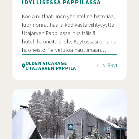
IDYLLISESSÄ PAPPILASSA
Koe ainutlaatuinen yhdistelmä historiaa,
luonnonrauhaa ja kodikasta viihtyvyyttä
Utajärven Pappilassa. Yksittäisiä
hotellihuoneita ei ole. Käytössäsi on aina
huoneisto. Tervetuloa nauttimaan…
OLDEN VICARAGE
UTAJÄRVI
UTAJÄRVEN PAPPILA
Majoitusta Utajärvellä idyllisessä Pappilassa