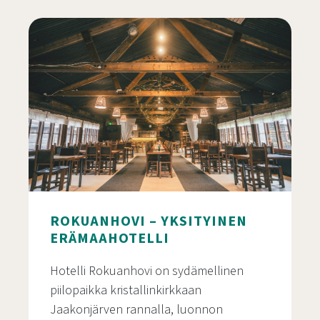
Villa Hilikkula – Rentouttava kokoontumispaikka yr
ROKUANHOVI – YKSITYINEN
ERÄMAAHOTELLI
Hotelli Rokuanhovi on sydämellinen
piilopaikka kristallinkirkkaan
Jaakonjärven rannalla, luonnon