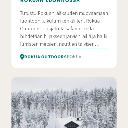
ROKUAN LUONNOSSA
Tutustu Rokuan jääkauden muovaamaan
luontoon liukulumikenkäillen! Rokua
Outdoorsin ohjatulla safariretkellä
hiihdetään hiljakseen järvien jäillä ja halki
lumisten metsien, nauttien talvisen…
ROKUA OUTDOORS
ROKUA
Liukulumikenkäsafari Rokuan luonnossa