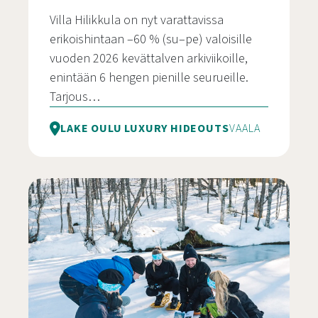
Villa Hilikkula on nyt varattavissa
erikoishintaan –60 % (su–pe) valoisille
vuoden 2026 kevättalven arkiviikoille,
enintään 6 hengen pienille seurueille.
Tarjous…
LAKE OULU LUXURY HIDEOUTS
VAALA
Kevättalven arkiviikon irtiotto Villa Hilikkulassa