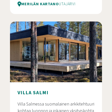
MERILÄN KARTANO
UTAJÄRVI
Merilän Kartanon Näköalasauna
VILLA SALMI
Villa Salmessa suomalainen arkkitehtuuri
kohtaa luonnon ja jokainen yksityiskohta