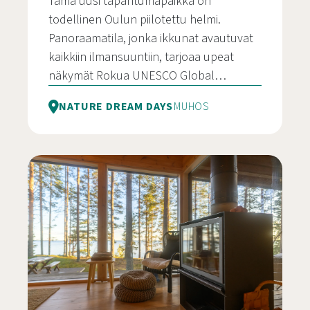
Tämä uusi tapahtumapaikka on
todellinen Oulun piilotettu helmi.
Panoraamatila, jonka ikkunat avautuvat
kaikkiin ilmansuuntiin, tarjoaa upeat
näkymät Rokua UNESCO Global…
NATURE DREAM DAYS
MUHOS
Lasihuone vuokratila @ Nature Dream Days