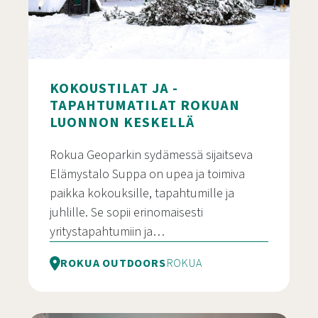
KOKOUSTILAT JA -
TAPAHTUMATILAT ROKUAN
LUONNON KESKELLÄ
Rokua Geoparkin sydämessä sijaitseva
Elämystalo Suppa on upea ja toimiva
paikka kokouksille, tapahtumille ja
juhlille. Se sopii erinomaisesti
yritystapahtumiin ja…
ROKUA OUTDOORS
ROKUA
Kokoustilat ja -tapahtumatilat Rokuan luonnon ke