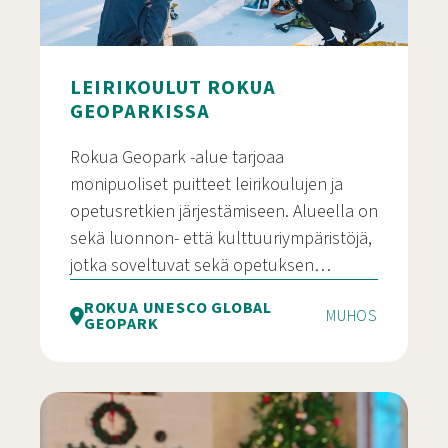
LEIRIKOULUT ROKUA
GEOPARKISSA
Rokua Geopark -alue tarjoaa
monipuoliset puitteet leirikoulujen ja
opetusretkien järjestämiseen. Alueella on
sekä luonnon- että kulttuuriympäristöjä,
jotka soveltuvat sekä opetuksen…
ROKUA UNESCO GLOBAL
MUHOS
GEOPARK
Leirikoulut Rokua Geoparkissa