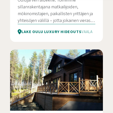
Oulujärven alueelle. Toimimme
sillanrakentajana matkailijoiden,
mökinomistajien, paikallisten yrittäjien ja
yhteisöjen välillä – jotta jokainen vieras…
LAKE OULU LUXURY HIDEOUTS
VAALA
Oulujärvi Luxury Hideouts