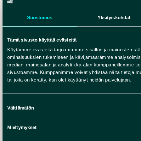
Suostumus
Yksityiskohdat
Tämä sivusto käyttää evästeitä
Käytämme evästeitä tarjoamamme sisällön ja mainosten räät
ominaisuuksien tukemiseen ja kävijämäärämme analysoimise
median, mainosalan ja analytiikka-alan kumppaneillemme tieto
sivustoamme. Kumppanimme voivat yhdistää näitä tietoja muihin
tai joita on kerätty, kun olet käyttänyt heidän palvelujaan.
VILLA JOUTSEN
Tasokas ja avara Villa Joutsen kutsuu
Suostumuksen
sinut nauttimaan Oulujärvestä ja omasta
Välttämätön
valinta
rauhasta. Mökki on suunniteltu sinulle,
joka arvostat laatua,
Mieltymykset
luonnonläheisyyttä…