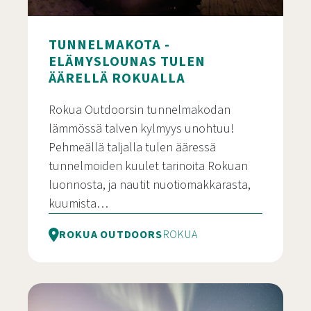
TUNNELMAKOTA -
ELÄMYSLOUNAS TULEN
ÄÄRELLÄ ROKUALLA
Rokua Outdoorsin tunnelmakodan
lämmössä talven kylmyys unohtuu!
Pehmeällä taljalla tulen ääressä
tunnelmoiden kuulet tarinoita Rokuan
luonnosta, ja nautit nuotiomakkarasta,
kuumista…
ROKUA OUTDOORS
ROKUA
Tunnelmakota – elämyslounas tulen äärellä Roku