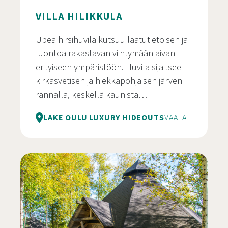
VILLA HILIKKULA
Upea hirsihuvila kutsuu laatutietoisen ja
luontoa rakastavan viihtymään aivan
erityiseen ympäristöön. Huvila sijaitsee
kirkasvetisen ja hiekkapohjaisen järven
rannalla, keskellä kaunista…
LAKE OULU LUXURY HIDEOUTS
VAALA
Villa Hilikkula