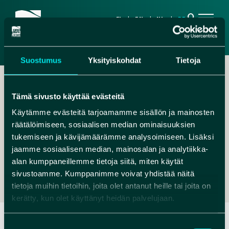
search
FI
EN
NL
DE
Suostumus
Yksityiskohdat
Tietoja
Tämä sivusto käyttää evästeitä
Käytämme evästeitä tarjoamamme sisällön ja mainosten
räätälöimiseen, sosiaalisen median ominaisuuksien
,
tukemiseen ja kävijämäärämme analysoimiseen. Lisäksi
jaamme sosiaalisen median, mainosalan ja analytiikka-
INFO@NATUREDREAMDAYS.COM
alan kumppaneillemme tietoja siitä, miten käytät
+358451699734
sivustoamme. Kumppanimme voivat yhdistää näitä
tietoja muihin tietoihin, joita olet antanut heille tai joita on
kerätty, kun olet käyttänyt heidän palvelujaan.
Suostumuksen