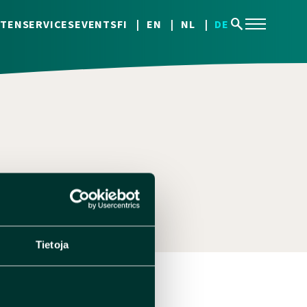
search
TEN
SERVICES
EVENTS
FI
EN
NL
DE
Tietoja