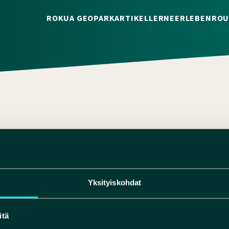
ROKUA GEOPARK
ARTIKEL
LERNE
ERLEBEN
ROU
NATUREDREAMDAYS.COM
451699734
Yksityiskohdat
itä