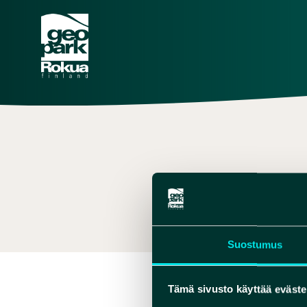
INFO@
,
00358 
Suostumus
Tämä sivusto käyttää eväste