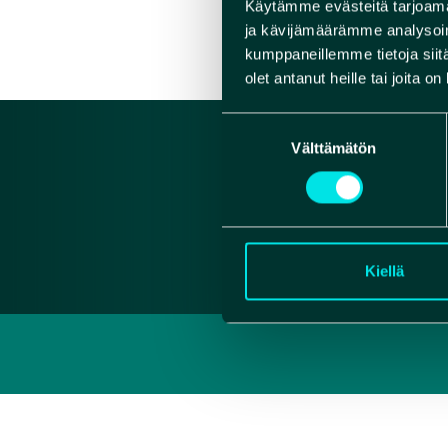
Käytämme evästeitä tarjoama
VERK
ja kävijämäärämme analysoim
kumppaneillemme tietoja siitä
olet antanut heille tai joita o
Suostumuksen
Välttämätön
valinta
Kiellä