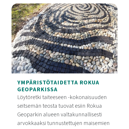
Geopark-viikko 2025
YMPÄRISTÖTAIDETTA ROKUA
GEOPARKISSA
Löytöretki taiteeseen -kokonaisuuden
seitsemän teosta tuovat esiin Rokua
Geoparkin alueen valtakunnallisesti
arvokkaaksi tunnustettujen maisemien