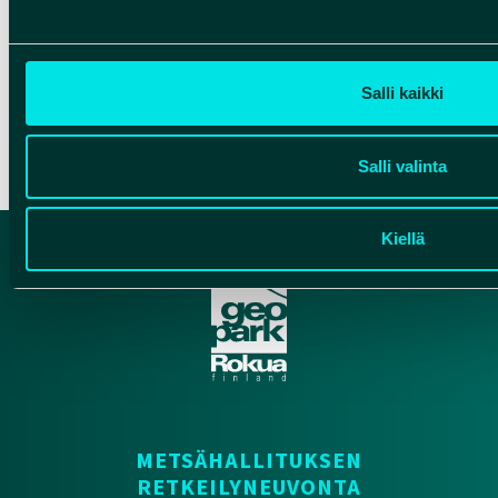
Melonta
Artikkelien sivu
Edellinen
1
2
3
Salli kaikki
Seuraava
Salli valinta
Kiellä
METSÄHALLITUKSEN
RETKEILYNEUVONTA