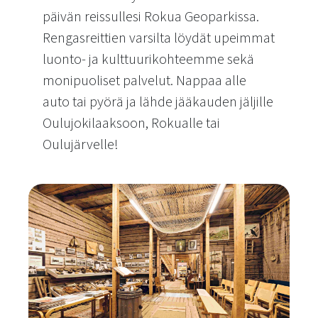
päivän reissullesi Rokua Geoparkissa.
Rengasreittien varsilta löydät upeimmat
luonto- ja kulttuurikohteemme sekä
monipuoliset palvelut. Nappaa alle
auto tai pyörä ja lähde jääkauden jäljille
Oulujokilaaksoon, Rokualle tai
Oulujärvelle!
Jääkauden jäljillä -rengasreitit