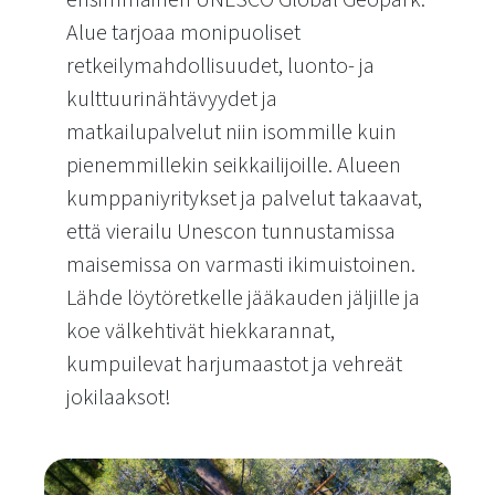
ensimmäinen UNESCO Global Geopark.
Alue tarjoaa monipuoliset
retkeilymahdollisuudet, luonto- ja
kulttuurinähtävyydet ja
matkailupalvelut niin isommille kuin
pienemmillekin seikkailijoille. Alueen
kumppaniyritykset ja palvelut takaavat,
että vierailu Unescon tunnustamissa
maisemissa on varmasti ikimuistoinen.
Lähde löytöretkelle jääkauden jäljille ja
koe välkehtivät hiekkarannat,
kumpuilevat harjumaastot ja vehreät
jokilaaksot!
Koe pohjoisen Unesco-kohteen nähtävyydet