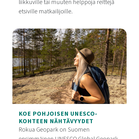
liikkuville tai muuten helppoja reittejä
etsiville matkailijoille.
Esteettömät kohteet
KOE POHJOISEN UNESCO-
KOHTEEN NÄHTÄVYYDET
Rokua Geopark on Suomen