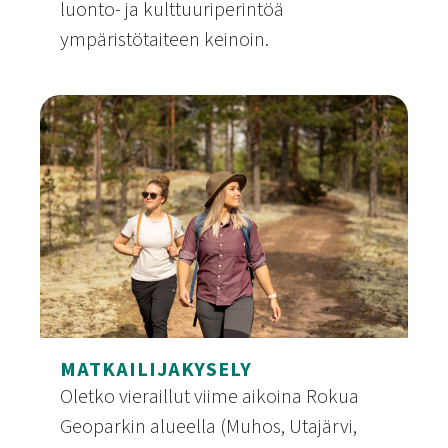
luonto- ja kulttuuriperintöä
ympäristötaiteen keinoin.
Ympäristötaidetta Rokua Geoparkissa
MATKAILIJAKYSELY
Oletko vieraillut viime aikoina Rokua
Geoparkin alueella (Muhos, Utajärvi,