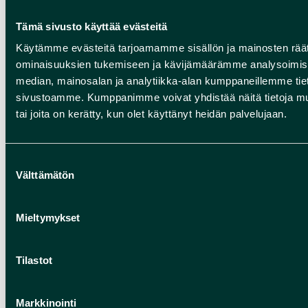
Tämä sivusto käyttää evästeitä
Käytämme evästeitä tarjoamamme sisällön ja mainosten räät
MELONTA
ominaisuuksien tukemiseen ja kävijämäärämme analysoimise
Melontaretkillä pääset tutustumaan
median, mainosalan ja analytiikka-alan kumppaneillemme tieto
Rokua Geoparkin luontoon aivan
sivustoamme. Kumppanimme voivat yhdistää näitä tietoja muihin
tai joita on kerätty, kun olet käyttänyt heidän palvelujaan.
uudesta näkövinkkelistä! Melonta on
patikointiin verrattavissa olevaa
liikuntaa, jossa käsien ja keskivartalon
Suostumuksen
Välttämätön
lihakset saavat liikettä ja mieli virkistyy
valinta
upeista maisemista. Melontaretkiä voi
tehdä kajakilla tai avokanootilla. Saat
Mieltymykset
melontaohjausta, välinevuokrausta ja
lisätietoa melonnasta useilta alueen
Tilastot
yrityksiltä. Niiden puoleen kannattaa
kääntyä jo retkeä suunnitellessa.
Markkinointi