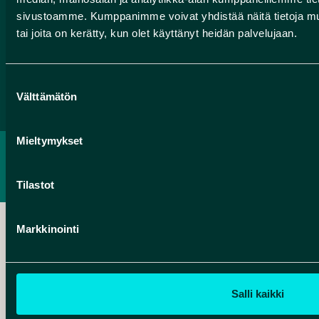
Tilaa Geoparkin uutiskirje
sivustoamme. Kumppanimme voivat yhdistää näitä tietoja muihin
tai joita on kerätty, kun olet käyttänyt heidän palvelujaan.
Facebook
Instagram
YouTube
Suostumuksen
Välttämätön
valinta
Mieltymykset
TIETOSUOJASELOSTE
SAAVUTETTAVUUSSELOSTE
Tilastot
Markkinointi
Hankelogo
Salli kaikki