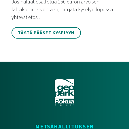
Jos haluat osallistua 150 euron arvoisen
lahjakortin arvontaan, niin jätä kyselyn lopussa
yhteystietosi.
TÄSTÄ PÄÄSET KYSELYYN
METSÄHALLITUKSEN