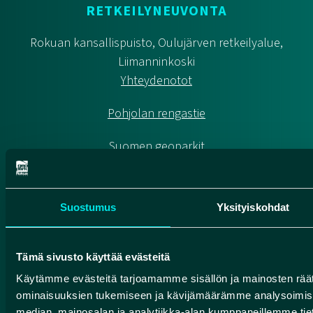
RETKEILYNEUVONTA
Rokuan kansallispuisto, Oulujärven retkeilyalue,
Liimanninkoski
Yhteydenotot
Pohjolan rengastie
Suomen geoparkit
Suostumus
Yksityiskohdat
HUMANPOLIS OY (ROKUA GEOPARK)
Valtatie 17
Tämä sivusto käyttää evästeitä
91500 Muhos
Käytämme evästeitä tarjoamamme sisällön ja mainosten räät
info@rokuageopark.fi
ominaisuuksien tukemiseen ja kävijämäärämme analysoimise
median, mainosalan ja analytiikka-alan kumppaneillemme tieto