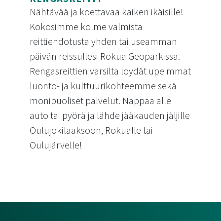
Nähtävää ja koettavaa kaiken ikäisille!
Kokosimme kolme valmista
reittiehdotusta yhden tai useamman
päivän reissullesi Rokua Geoparkissa.
Rengasreittien varsilta löydät upeimmat
luonto- ja kulttuurikohteemme sekä
monipuoliset palvelut. Nappaa alle
auto tai pyörä ja lähde jääkauden jäljille
Oulujokilaaksoon, Rokualle tai
Oulujärvelle!
Jääkauden jäljillä -rengasreitit