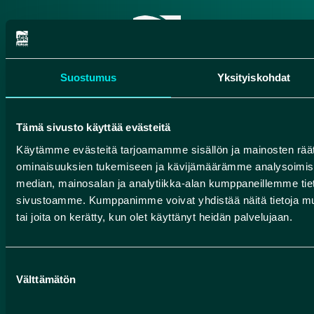
Suostumus
Yksityiskohdat
Tämä sivusto käyttää evästeitä
METSÄHALLITUKSEN
RETKEILYNEUVONTA
Käytämme evästeitä tarjoamamme sisällön ja mainosten räät
ominaisuuksien tukemiseen ja kävijämäärämme analysoimise
Rokuan kansallispuisto, Oulujärven retkeilyalue,
median, mainosalan ja analytiikka-alan kumppaneillemme tieto
Liimanninkoski
sivustoamme. Kumppanimme voivat yhdistää näitä tietoja muihin
Yhteydenotot
tai joita on kerätty, kun olet käyttänyt heidän palvelujaan.
Pohjolan rengastie
Suostumuksen
Välttämätön
Suomen geoparkit
valinta