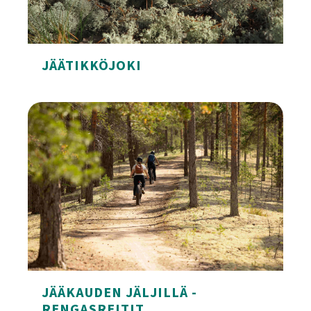
JÄÄTIKKÖJOKI
Jäätikköjoki
JÄÄKAUDEN JÄLJILLÄ -
RENGASREITIT