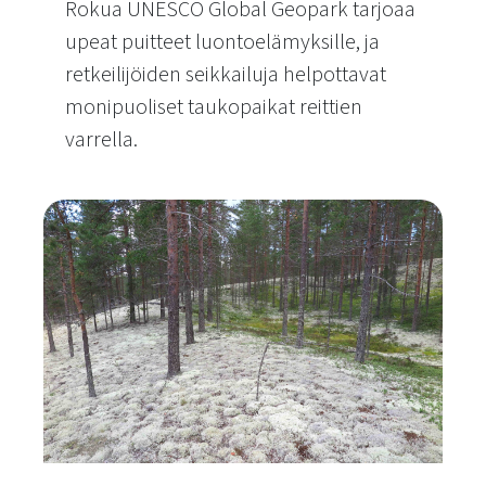
Rokua UNESCO Global Geopark tarjoaa
upeat puitteet luontoelämyksille, ja
retkeilijöiden seikkailuja helpottavat
monipuoliset taukopaikat reittien
varrella.
Taukopaikat Rokua Geoparkissa