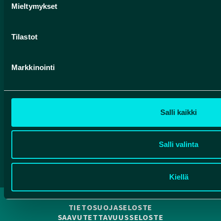
Mieltymykset
HUMANPOLIS OY (ROKUA GEOPARK)
Tilastot
Valtatie 17
91500 Muhos
Markkinointi
info@rokuageopark.fi
Tilaa Geoparkin uutiskirje
Salli kaikki
Facebook
Instagram
YouTube
Salli valinta
Kiellä
TIETOSUOJASELOSTE
SAAVUTETTAVUUSSELOSTE