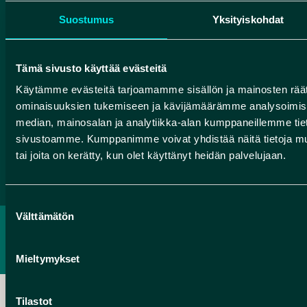
Valtatie 17
Suostumus
Yksityiskohdat
91500 Muhos
info@rokuageopark.fi
Tämä sivusto käyttää evästeitä
Tilaa Geoparkin uutiskirje
Käytämme evästeitä tarjoamamme sisällön ja mainosten räät
ominaisuuksien tukemiseen ja kävijämäärämme analysoimise
median, mainosalan ja analytiikka-alan kumppaneillemme tieto
sivustoamme. Kumppanimme voivat yhdistää näitä tietoja muihin
Facebook
Instagram
YouTube
tai joita on kerätty, kun olet käyttänyt heidän palvelujaan.
Suostumuksen
Välttämätön
valinta
TIETOSUOJASELOSTE
SAAVUTETTAVUUSSELOSTE
Mieltymykset
Tilastot