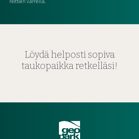
reittien varrella.
Löydä helposti sopiva
taukopaikka retkelläsi!