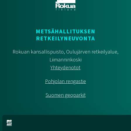
METSÄHALLITUKSEN
RETKEILYNEUVONTA
Rokuan kansallispuisto, Oulujärven retkeilyalue,
Liimanninkoski
Yhteydenotot
Pohjolan rengastie
Suomen geoparkit
HUMANPOLIS OY (ROKUA GEOPARK)