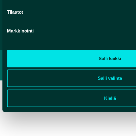
Tilastot
Markkinointi
Salli kaikki
TIETOSUOJASELOSTE
SAAVUTETTAVUUSSELOSTE
Salli valinta
Kiellä