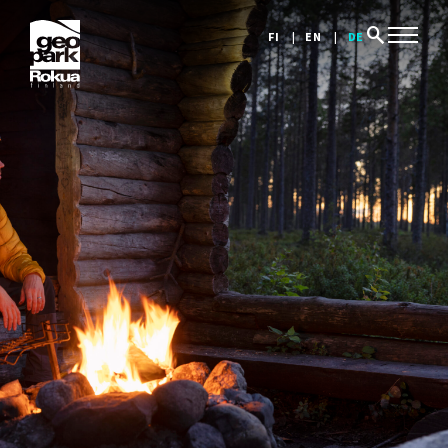
search
FI
EN
DE