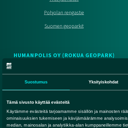
Pohjolan rengastie
Suomen geoparkit
HUMANPOLIS OY (ROKUA GEOPARK)
Valtatie 17
91500 Muhos
Suostumus
Yksityiskohdat
info@rokuageopark.fi
Tilaa Geoparkin uutiskirje
Tämä sivusto käyttää evästeitä
Käytämme evästeitä tarjoamamme sisällön ja mainosten räät
ominaisuuksien tukemiseen ja kävijämäärämme analysoimise
Facebook
Instagram
YouTube
median, mainosalan ja analytiikka-alan kumppaneillemme tieto