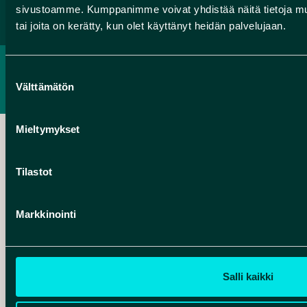
sivustoamme. Kumppanimme voivat yhdistää näitä tietoja muihin
tai joita on kerätty, kun olet käyttänyt heidän palvelujaan.
TIETOSUOJASELOSTE
Suostumuksen
SAAVUTETTAVUUSSELOSTE
Välttämätön
valinta
Mieltymykset
Tilastot
Hankelogo
Markkinointi
Hankelogo
Salli kaikki