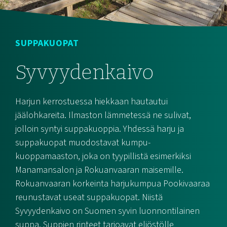
SUPPAKUOPAT
Syvyydenkaivo
Harjun kerrostuessa hiekkaan hautautui
jäälohkareita. Ilmaston lämmetessä ne sulivat,
jolloin syntyi suppakuoppia. Yhdessä harju ja
suppakuopat muodostavat kumpu-
kuoppamaaston, joka on tyypillistä esimerkiksi
Manamansalon ja Rokuanvaaran maisemille.
Rokuanvaaran korkeinta harjukumpua Pookivaaraa
reunustavat useat suppakuopat. Niistä
Syvyydenkaivo on Suomen syvin luonnontilainen
suppa. Suppien rinteet tarjoavat eliöstölle