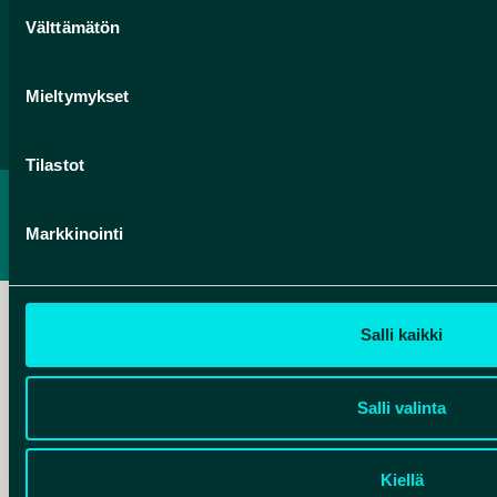
Suostumuksen
Välttämätön
valinta
Facebook
Instagram
YouTube
Mieltymykset
Tilastot
TIETOSUOJASELOSTE
Markkinointi
SAAVUTETTAVUUSSELOSTE
Salli kaikki
Hankelogo
Salli valinta
Kiellä