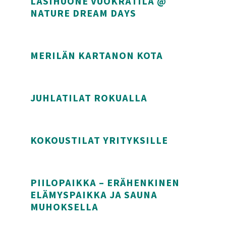
LASIHUONE VUOKRATILA @
NATURE DREAM DAYS
Lasihuone vuokratila @ Nature Dream Days
MERILÄN KARTANON KOTA
Merilän Kartanon Kota
JUHLATILAT ROKUALLA
Juhlatilat Rokualla
KOKOUSTILAT YRITYKSILLE
Kokoustilat yrityksille
PIILOPAIKKA – ERÄHENKINEN
ELÄMYSPAIKKA JA SAUNA
MUHOKSELLA