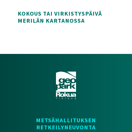
Piilopaikka – erähenkinen elämyspaikka ja sauna
KOKOUS TAI VIRKISTYSPÄIVÄ
MERILÄN KARTANOSSA
Kokous tai virkistyspäivä Merilän Kartanossa
METSÄHALLITUKSEN
RETKEILYNEUVONTA