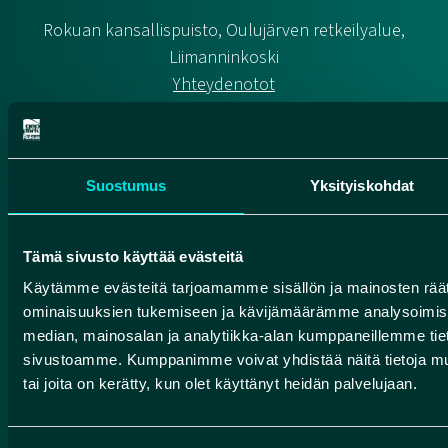
Rokuan kansallispuisto, Oulujärven retkeilyalue,
Liimanninkoski
Yhteydenotot
Pohjolan rengastie
Suomen geoparkit
Suostumus
Yksityiskohdat
Tämä sivusto käyttää evästeitä
HUMANPOLIS OY (ROKUA GEOPARK)
Käytämme evästeitä tarjoamamme sisällön ja mainosten räät
ominaisuuksien tukemiseen ja kävijämäärämme analysoimise
Valtatie 17
median, mainosalan ja analytiikka-alan kumppaneillemme tieto
91500 Muhos
sivustoamme. Kumppanimme voivat yhdistää näitä tietoja muihin
info@rokuageopark.fi
tai joita on kerätty, kun olet käyttänyt heidän palvelujaan.
Tilaa Geoparkin uutiskirje