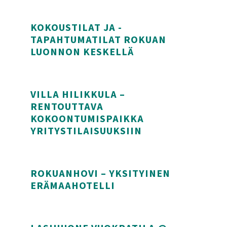
KOKOUSTILAT JA -
TAPAHTUMATILAT ROKUAN
LUONNON KESKELLÄ
Kokoustilat ja -tapahtumatilat Rokuan luonnon ke
VILLA HILIKKULA –
RENTOUTTAVA
KOKOONTUMISPAIKKA
YRITYSTILAISUUKSIIN
Villa Hilikkula – Rentouttava kokoontumispaikka yr
ROKUANHOVI – YKSITYINEN
ERÄMAAHOTELLI
Rokuanhovi – Yksityinen erämaahotelli