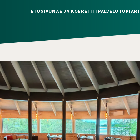
ETUSIVU
NÄE JA KOE
REITIT
PALVELUT
OPI
ART