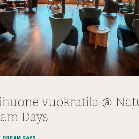
ihuone vuokratila @ Nat
eam Days
 DREAM DAYS