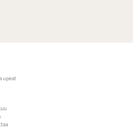
aa upeat
tuu
n
ttaa