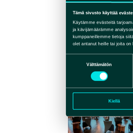
VERK
Tämä sivusto käyttää eväste
Käytämme evästeitä tarjoama
ja kävijämäärämme analysoim
kumppaneillemme tietoja siitä
olet antanut heille tai joita o
Suostumuksen
Välttämätön
valinta
Kiellä