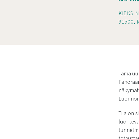
KIEKSIN
91500,
Tämä uus
Panoraam
näkymät 
Luonnon 
Tila on 
luonteva
tunnelma
toteuttam