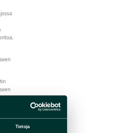
 jossa
a
ontoa.
kseen
tin
iseen
lut
Tietoja