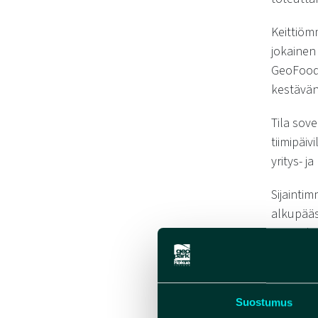
Keittiöm
jokainen
GeoFoodi
kestävän
Tila sov
tiimipäiv
yritys- j
Sijainti
alkupääs
nuotioku
Tutustu 
sulautuv
Suostumus