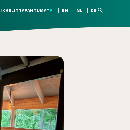
search
IKKELIT
TAPAHTUMAT
FI
EN
NL
DE