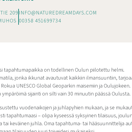
TIE 209
INFO@NATUREDREAMDAYS.COM
 MUHOS
00358 451699734
i tapahtumapaikka on todellinen Oulun piilotettu helmi.
atila, jonka ikkunat avautuvat kaikkiin ilmansuuntiin, tarjo
Rokua UNESCO Global Geoparkin maisemiin ja Oulujokeen.
ympäröimä sijainti on silti vain 30 minuutin päässä Oulusta.
sisustettu vuodenaikojen ja juhlapyhien mukaan, ja se mukau
sti tapahtumaasi – olipa kyseessä syksyinen tilaisuus, joulu
 tai keväinen juhla. Oma tapahtuma- tai hääsuunnittelija au
aan tilaisuuden juuri toiveidesi mukaiseksi.