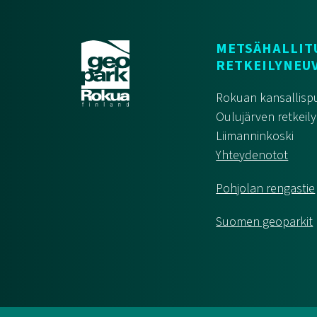
METSÄHALLIT
RETKEILYNEU
Rokuan kansallispu
Oulujärven retkeily
Liimanninkoski
Yhteydenotot
Pohjolan rengastie
Suomen geoparkit