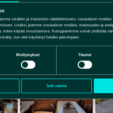
KOSIVUT
itä
mme sisällön ja mainosten räätälöimiseen, sosiaalisen median
iseen. Lisäksi jaamme sosiaalisen median, mainosalan ja analy
, miten käytät sivustoamme. Kumppanimme voivat yhdistää näitä t
n kerätty, kun olet käyttänyt heidän palvelujaan.
Mieltymykset
Tilastot
Salli valinta