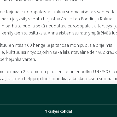
me tarjoaa eurooppalaista ruokaa suomalaisella vivahteella,
 maku ja yksityiskohta heijastaa Arctic Lab Foodin ja Rokua
n parhaita puolia sekä noudattaa eurooppalaisia terveys- j
 kehityksen suosituksia. Anna aistien seurata ympäröivää lu
eltuu enintään 60 hengelle ja tarjoaa monipuolisia ohjelmia
ille, kulttuurisiin työpajoihin sekä liikuntavälineiden vuokrau
a perhejuhlia varten.
mme on aivan 2 kilometrin pituisen Lemmenpolku UNESCO -rei
sä, tarjoten helppoja luontohetkiä ja kosketuksen suomala
lttuuriin kokouspäivien tai perhejuhlien lomassa.
paikkaan, jossa moderni mukavuus ja ammattitaitoiset palve
at saumattomasti elämykselliseen luontoympäristöön.
Yksityiskohdat