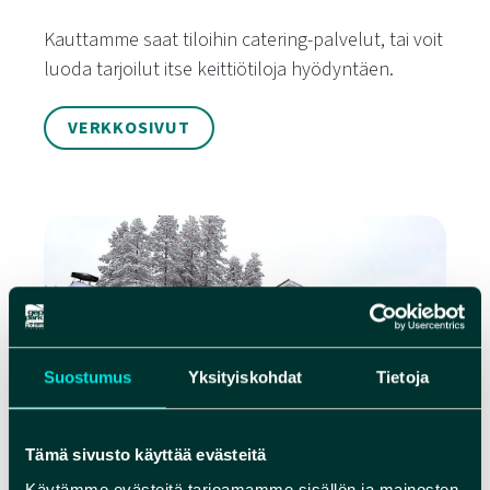
Kauttamme saat tiloihin catering-palvelut, tai voit
luoda tarjoilut itse keittiötiloja hyödyntäen.
VERKKOSIVUT
Suostumus
Yksityiskohdat
Tietoja
Tämä sivusto käyttää evästeitä
Käytämme evästeitä tarjoamamme sisällön ja mainosten