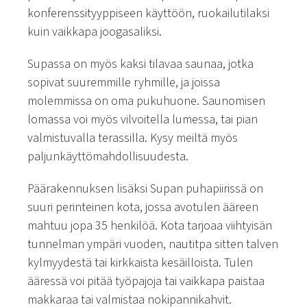
konferenssityyppiseen käyttöön, ruokailutilaksi
kuin vaikkapa joogasaliksi.
Supassa on myös kaksi tilavaa saunaa, jotka
sopivat suuremmille ryhmille, ja joissa
molemmissa on oma pukuhuone. Saunomisen
lomassa voi myös vilvoitella lumessa, tai pian
valmistuvalla terassilla. Kysy meiltä myös
paljunkäyttömahdollisuudesta.
Päärakennuksen lisäksi Supan puhapiirissä on
suuri perinteinen kota, jossa avotulen ääreen
mahtuu jopa 35 henkilöä. Kota tarjoaa viihtyisän
tunnelman ympäri vuoden, nautitpa sitten talven
kylmyydestä tai kirkkaista kesäilloista. Tulen
ääressä voi pitää työpajoja tai vaikkapa paistaa
makkaraa tai valmistaa nokipannikahvit.