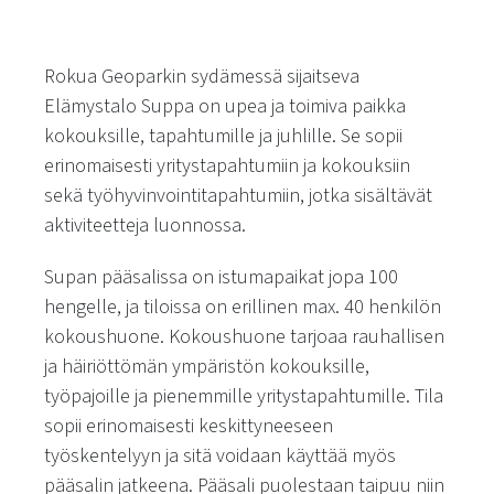
Rokua Geoparkin sydämessä sijaitseva
Elämystalo Suppa on upea ja toimiva paikka
kokouksille, tapahtumille ja juhlille. Se sopii
erinomaisesti yritystapahtumiin ja kokouksiin
sekä työhyvinvointitapahtumiin, jotka sisältävät
aktiviteetteja luonnossa.
Supan pääsalissa on istumapaikat jopa 100
hengelle, ja tiloissa on erillinen max. 40 henkilön
kokoushuone. Kokoushuone tarjoaa rauhallisen
ja häiriöttömän ympäristön kokouksille,
työpajoille ja pienemmille yritystapahtumille. Tila
sopii erinomaisesti keskittyneeseen
työskentelyyn ja sitä voidaan käyttää myös
pääsalin jatkeena. Pääsali puolestaan taipuu niin