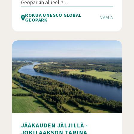
Geoparkin alueella.…
ROKUA UNESCO GLOBAL
VAALA
GEOPARK
Jääkauden jäljillä – Järven tarina rengasreitti
JÄÄKAUDEN JÄLJILLÄ -
JOKILAAKSON TARINA