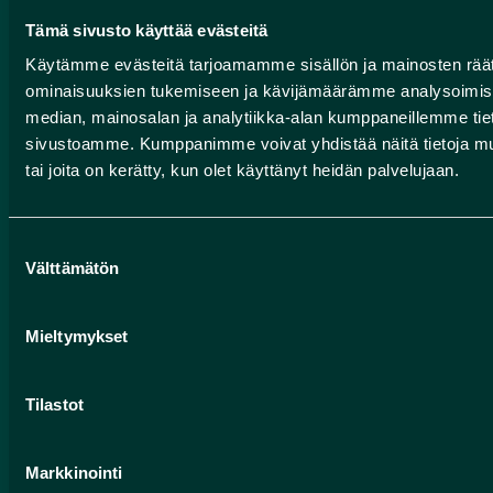
Tämä sivusto käyttää evästeitä
Käytämme evästeitä tarjoamamme sisällön ja mainosten räät
ominaisuuksien tukemiseen ja kävijämäärämme analysoimise
METSÄHALLITUKSEN
median, mainosalan ja analytiikka-alan kumppaneillemme tieto
RETKEILYNEUVONTA
sivustoamme. Kumppanimme voivat yhdistää näitä tietoja muihin
tai joita on kerätty, kun olet käyttänyt heidän palvelujaan.
Rokuan kansallispuisto, Oulujärven retkeilyalue,
Liimanninkoski
Yhteydenotot
Suostumuksen
Välttämätön
valinta
Pohjolan rengastie
Mieltymykset
Suomen geoparkit
Tilastot
HUMANPOLIS OY (ROKUA GEOPARK)
Markkinointi