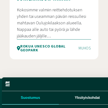
Kokosimme valmiin reittiehdotuksen
yhden tai useamman päivän reissullesi
mahtavan Oulujokilaakson alueella.
Nappaa alle auto tai pyörä ja lähde
jääkauden jäljille…
ROKUA UNESCO GLOBAL
MUHOS
GEOPARK
Jääkauden jäljillä – Jokilaakson tarina
Suostumus
Yksityiskohdat