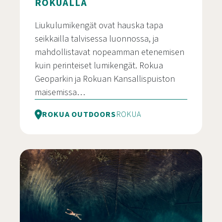
ROKUALLA
Liukulumikengät ovat hauska tapa
seikkailla talvisessa luonnossa, ja
mahdollistavat nopeamman etenemisen
kuin perinteiset lumikengät. Rokua
Geoparkin ja Rokuan Kansallispuiston
maisemissa…
ROKUA OUTDOORS
ROKUA
Liukulumikenkäilyä Rokualla