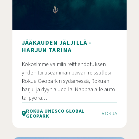
JÄÄKAUDEN JÄLJILLÄ -
HARJUN TARINA
Kokosimme valmiin reittiehdotuksen
yhden tai useamman päivän reissullesi
Rokua Geoparkin sydämessä, Rokuan
harju- ja dyynialueella. Nappaa alle auto
tai pyörä…
ROKUA UNESCO GLOBAL
ROKUA
GEOPARK
Jääkauden jäljillä – Harjun tarina