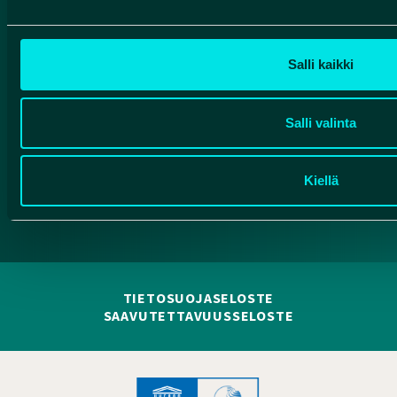
Valtatie 17
91500 Muhos
info@rokuageopark.fi
Salli kaikki
Tilaa Geoparkin uutiskirje
Salli valinta
Kiellä
Facebook
Instagram
YouTube
TIETOSUOJASELOSTE
SAAVUTETTAVUUSSELOSTE