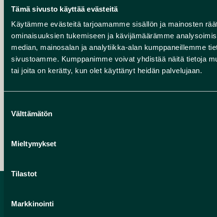
Tämä sivusto käyttää evästeitä
Käytämme evästeitä tarjoamamme sisällön ja mainosten räät
ominaisuuksien tukemiseen ja kävijämäärämme analysoimise
median, mainosalan ja analytiikka-alan kumppaneillemme tieto
sivustoamme. Kumppanimme voivat yhdistää näitä tietoja muihin
Jääkauden jäljillä – Järven tarina rengasreitti
tai joita on kerätty, kun olet käyttänyt heidän palvelujaan.
Suostumuksen
Välttämätön
valinta
Jääkauden jäljillä – Jokilaakson tarina
Mieltymykset
Tilastot
Markkinointi