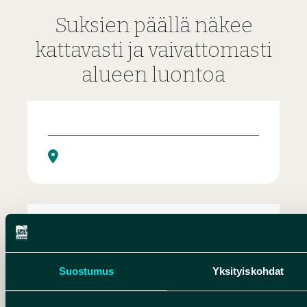
Suksien päällä näkee
kattavasti ja vaivattomasti
alueen luontoa
Liukulumikenkäilyä Rokualla
Suostumus
Yksityiskohdat
Jääkauden jäljillä – Harjun tarina