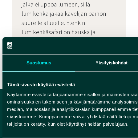
jalka ei uppoa lumeen, sillä
lumikenkä jakaa kävelijän painon
suurelle alueelle. Etenkin
lumikenkäsafari on hauska ja
erilainen vaihtoehto esimerkiksi
liikuntapäivän ohjelmaksi.
Suostumus
Yksityiskohdat
Lumikenkäily
Tämä sivusto käyttää evästeitä
Käytämme evästeitä tarjoamamme sisällön ja mainosten räät
ominaisuuksien tukemiseen ja kävijämäärämme analysoimise
median, mainosalan ja analytiikka-alan kumppaneillemme tieto
sivustoamme. Kumppanimme voivat yhdistää näitä tietoja muihin
tai joita on kerätty, kun olet käyttänyt heidän palvelujaan.