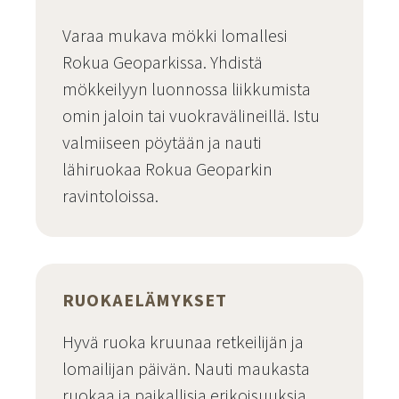
Varaa mukava mökki lomallesi
Rokua Geoparkissa. Yhdistä
mökkeilyyn luonnossa liikkumista
omin jaloin tai vuokravälineillä. Istu
valmiiseen pöytään ja nauti
lähiruokaa Rokua Geoparkin
ravintoloissa.
Majoitu Rokua Geoparkissa
RUOKAELÄMYKSET
Hyvä ruoka kruunaa retkeilijän ja
lomailijan päivän. Nauti maukasta
ruokaa ja paikallisia erikoisuuksia