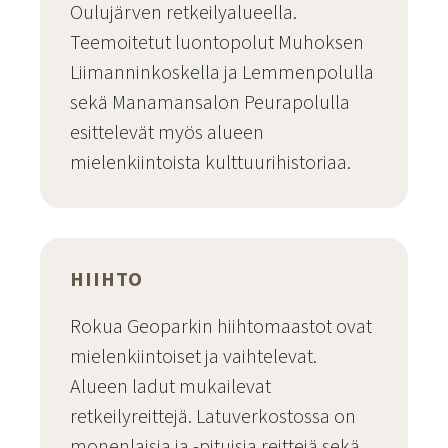
Oulujärven retkeilyalueella.
Teemoitetut luontopolut Muhoksen
Liimanninkoskella ja Lemmenpolulla
sekä Manamansalon Peurapolulla
esittelevät myös alueen
mielenkiintoista kulttuurihistoriaa.
Reitit
HIIHTO
Rokua Geoparkin hiihtomaastot ovat
mielenkiintoiset ja vaihtelevat.
Alueen ladut mukailevat
retkeilyreittejä. Latuverkostossa on
monenlaisia ja -pituisia reittejä sekä