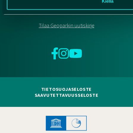
Kiellä
91500 Muhos
info@rokuageopark.fi
Tilaa Geoparkin uutiskirje
Facebook
Instagram
YouTube
TIETOSUOJASELOSTE
SAAVUTETTAVUUSSELOSTE