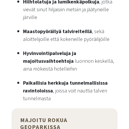
Hiihtolatuja ja lumikenkäpolkuja
, jotka
vievät sinut hiljaisiin metsiin ja jäätyneille
järville
Maastopyöräilyä talvireiteillä
, sekä
aloittelijoille että kokeneille pyöräilijöille
Hyvinvointipalveluja ja
majoitusvaihtoehtoja
luonnon keskellä,
aina mökeistä hotelleihin
Paikallisia herkkuja tunnelmallisissa
ravintoloissa
, joissa voit nauttia talven
tunnelmasta
MAJOITU ROKUA
GEOPARKISSA