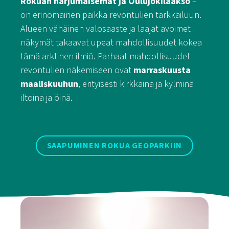
Rokuan harjumaisemat ja Oulujokilaakso
–
on erinomainen paikka revontulien tarkkailuun.
Alueen vähäinen valosaaste ja laajat avoimet
näkymät takaavat upeat mahdollisuudet kokea
tämä arktinen ilmiö. Parhaat mahdollisuudet
revontulien näkemiseen ovat
marraskuusta
maaliskuuhun
, erityisesti kirkkaina ja kylminä
iltoina ja öinä.
SAAPUMINEN ROKUA GEOPARKIIN