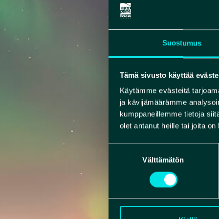
Suostumus
Tämä sivusto käyttää eväste
Käytämme evästeitä tarjoama
ja kävijämäärämme analysoim
kumppaneillemme tietoja siitä
olet antanut heille tai joita o
Suostumuksen
Välttämätön
valinta