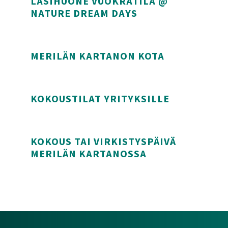
LASIHUONE VUOKRATILA @
NATURE DREAM DAYS
Lasihuone vuokratila @ Nature Dream Days
MERILÄN KARTANON KOTA
Merilän Kartanon Kota
KOKOUSTILAT YRITYKSILLE
Kokoustilat yrityksille
KOKOUS TAI VIRKISTYSPÄIVÄ
MERILÄN KARTANOSSA
Kokous tai virkistyspäivä Merilän Kartanossa