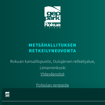
METSÄHALLITUKSEN
RETKEILYNEUVONTA
Rokuan kansallispuisto, Oulujärven retkeilyalue,
Liimanninkoski
Yhteydenotot
Pohjolan rengastie
Suomen geoparkit