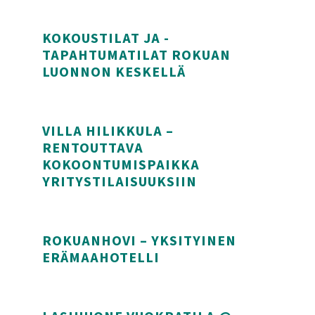
KOKOUSTILAT JA -
TAPAHTUMATILAT ROKUAN
LUONNON KESKELLÄ
Kokoustilat ja -tapahtumatilat Rokuan luonnon ke
VILLA HILIKKULA –
RENTOUTTAVA
KOKOONTUMISPAIKKA
YRITYSTILAISUUKSIIN
Villa Hilikkula – Rentouttava kokoontumispaikka yr
ROKUANHOVI – YKSITYINEN
ERÄMAAHOTELLI
Rokuanhovi – Yksityinen erämaahotelli