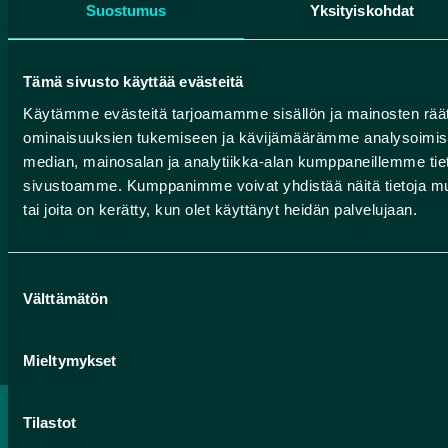
Suostumus
Yksityiskohdat
HUMANPOLIS OY (ROKUA GEOPARK)
Tämä sivusto käyttää evästeitä
Valtatie 17
Käytämme evästeitä tarjoamamme sisällön ja mainosten räät
91500 Muhos
ominaisuuksien tukemiseen ja kävijämäärämme analysoimise
info@rokuageopark.fi
median, mainosalan ja analytiikka-alan kumppaneillemme tieto
sivustoamme. Kumppanimme voivat yhdistää näitä tietoja muihin
Tilaa Geoparkin uutiskirje
tai joita on kerätty, kun olet käyttänyt heidän palvelujaan.
Suostumuksen
Facebook
Instagram
YouTube
Välttämätön
valinta
Mieltymykset
Tilastot
TIETOSUOJASELOSTE
SAAVUTETTAVUUSSELOSTE