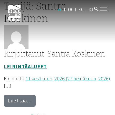
Tekijä:
Santra
search
FI
EN
NL
DE
Koskinen
Kirjoittanut: Santra Koskinen
LEIRINTÄALUEET
Kirjoitettu
11 kesäkuun, 2026
(27 heinäkuun, 2026)
[…]
from Leirintäalueet
Lue lisää…