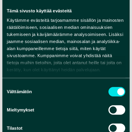
from Rokua Geopark -yrittäjäverkosto
Lue lisää…
Tämä sivusto käyttää evästeitä
Kategoria(t):
Yleinen
Käytämme evästeitä tarjoamamme sisällön ja mainosten
Etsi
räätälöimiseen, sosiaalisen median ominaisuuksien
tukemiseen ja kävijämäärämme analysoimiseen. Lisäksi
ETSI
jaamme sosiaalisen median, mainosalan ja analytiikka-
alan kumppaneillemme tietoja siitä, miten käytät
Recent Posts
sivustoamme. Kumppanimme voivat yhdistää näitä
tietoja muihin tietoihin, joita olet antanut heille tai joita on
Ruokaperinteet ja perinneruuat Rokua
kerätty, kun olet käyttänyt heidän palvelujaan.
Geoparkissa
Retkikohteita Oulun lähellä – päiväretkelle
Suostumuksen
Välttämätön
Rokua Geoparkiin Oulujokilaaksoon
valinta
Leirintäalueet
Oulu2026 Rokua Geoparkissa – Tarinoiden
Mieltymykset
virrassa arvonta
Geopark-viikon päätösjuhla Rokualla 7.6.
Tilastot