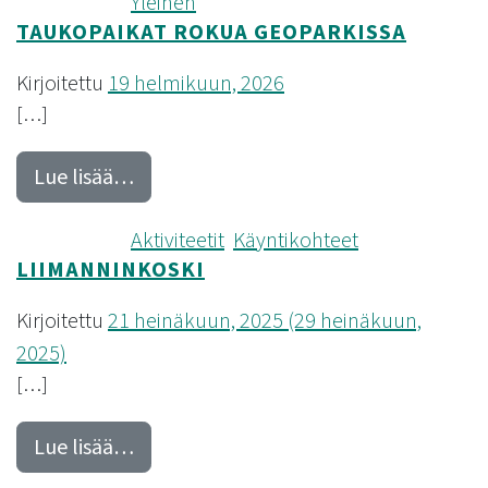
Kategoria(t):
Yleinen
TAUKOPAIKAT ROKUA GEOPARKISSA
Kirjoitettu
19 helmikuun, 2026
[…]
from Taukopaikat Rokua Geoparkissa
Lue lisää…
Kategoria(t):
Aktiviteetit
,
Käyntikohteet
LIIMANNINKOSKI
Kirjoitettu
21 heinäkuun, 2025
(29 heinäkuun,
2025)
[…]
from Liimanninkoski
Lue lisää…