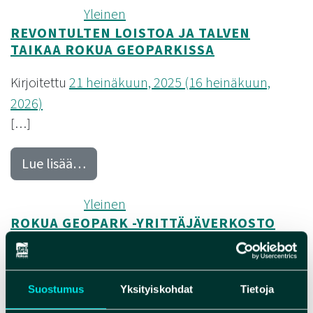
Kategoria(t):
Yleinen
REVONTULTEN LOISTOA JA TALVEN
TAIKAA ROKUA GEOPARKISSA
Kirjoitettu
21 heinäkuun, 2025
(16 heinäkuun,
2026)
[…]
from Revontulten loistoa ja talven ta
Lue lisää…
Kategoria(t):
Yleinen
ROKUA GEOPARK -YRITTÄJÄVERKOSTO
Kirjoitettu
7 heinäkuun, 2025
(5 elokuun, 2026)
[…]
Suostumus
Yksityiskohdat
Tietoja