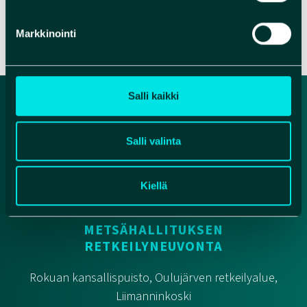
Recent Comments
Markkinointi
Ei kommentteja.
Salli kaikki
Salli valinta
Kiellä
METSÄHALLITUKSEN
RETKEILYNEUVONTA
Rokuan kansallispuisto, Oulujärven retkeilyalue,
Liimanninkoski