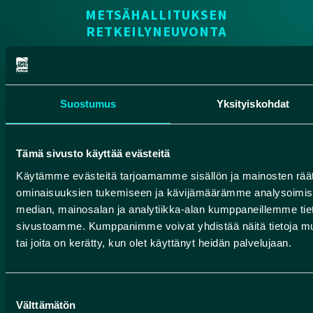
METSÄHALLITUKSEN
RETKEILYNEUVONTA
Rokuan kansallispuisto, Oulujärven retkeilyalue,
Liimanninkoski
Yhteydenotot
Suostumus
Yksityiskohdat
Pohjolan rengastie
Tämä sivusto käyttää evästeitä
Suomen geoparkit
Käytämme evästeitä tarjoamamme sisällön ja mainosten räät
ominaisuuksien tukemiseen ja kävijämäärämme analysoimise
median, mainosalan ja analytiikka-alan kumppaneillemme tieto
sivustoamme. Kumppanimme voivat yhdistää näitä tietoja muihin
HUMANPOLIS OY (ROKUA GEOPARK)
tai joita on kerätty, kun olet käyttänyt heidän palvelujaan.
Valtatie 17
91500 Muhos
Suostumuksen
Välttämätön
info@rokuageopark.fi
valinta