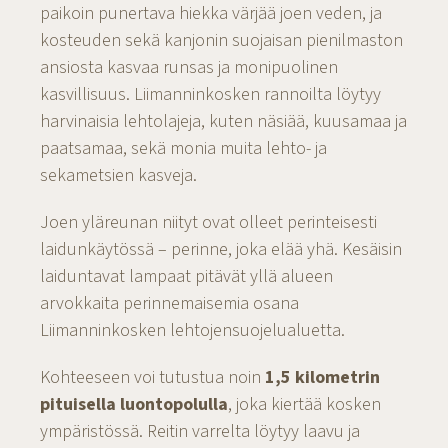
paikoin punertava hiekka värjää joen veden, ja
kosteuden sekä kanjonin suojaisan pienilmaston
ansiosta kasvaa runsas ja monipuolinen
kasvillisuus. Liimanninkosken rannoilta löytyy
harvinaisia lehtolajeja, kuten näsiää, kuusamaa ja
paatsamaa, sekä monia muita lehto- ja
sekametsien kasveja.
Joen yläreunan niityt ovat olleet perinteisesti
laidunkäytössä – perinne, joka elää yhä. Kesäisin
laiduntavat lampaat pitävät yllä alueen
arvokkaita perinnemaisemia osana
Liimanninkosken lehtojensuojelualuetta.
Kohteeseen voi tutustua noin
1,5 kilometrin
pituisella luontopolulla
, joka kiertää kosken
ympäristössä. Reitin varrelta löytyy laavu ja