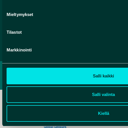
Tilaa Geoparkin uutiskirje
Mieltymykset
Tilastot
Facebook
Instagram
YouTube
Markkinointi
TIETOSUOJASELOSTE
Salli kaikki
SAAVUTETTAVUUSSELOSTE
Salli valinta
Kiellä
Hankelogo