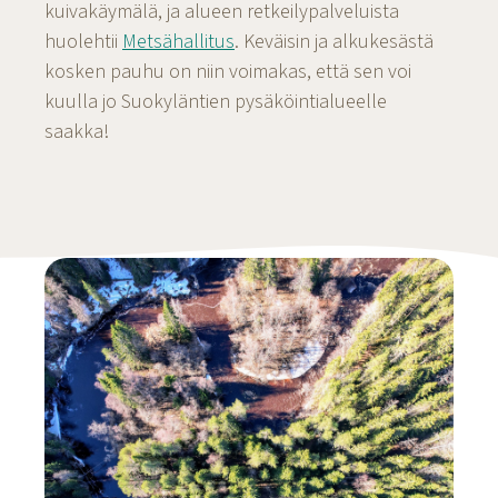
kuivakäymälä, ja alueen retkeilypalveluista
huolehtii
Metsähallitus
. Keväisin ja alkukesästä
kosken pauhu on niin voimakas, että sen voi
kuulla jo Suokyläntien pysäköintialueelle
saakka!