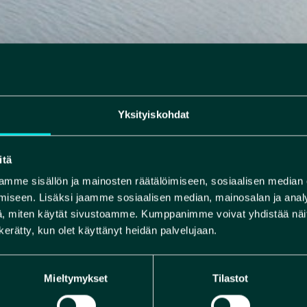
Yksityiskohdat
itä
mme sisällön ja mainosten räätälöimiseen, sosiaalisen median
iseen. Lisäksi jaamme sosiaalisen median, mainosalan ja analy
, miten käytät sivustoamme. Kumppanimme voivat yhdistää näitä t
n kerätty, kun olet käyttänyt heidän palvelujaan.
Mieltymykset
Tilastot