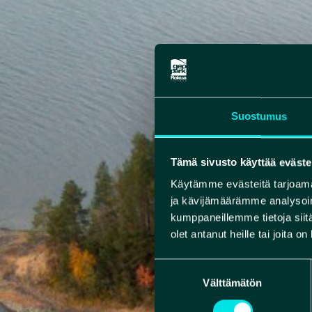
Suostumus
Tämä sivusto käyttää eväste
Käytämme evästeitä tarjoama
ja kävijämäärämme analysoim
kumppaneillemme tietoja siitä
olet antanut heille tai joita o
Suostumuksen
Välttämätön
valinta