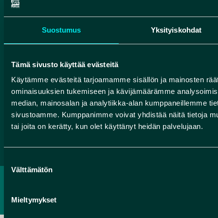
HUMANPOLIS OY (ROKUA GEOPARK)
Suostumus
Yksityiskohdat
Valtatie 17
91500 Muhos
info@rokuageopark.fi
Tämä sivusto käyttää evästeitä
Käytämme evästeitä tarjoamamme sisällön ja mainosten räät
Tilaa Geoparkin uutiskirje
ominaisuuksien tukemiseen ja kävijämäärämme analysoimise
median, mainosalan ja analytiikka-alan kumppaneillemme tieto
sivustoamme. Kumppanimme voivat yhdistää näitä tietoja muihin
Facebook
Instagram
YouTube
tai joita on kerätty, kun olet käyttänyt heidän palvelujaan.
Suostumuksen
Välttämätön
valinta
TIETOSUOJASELOSTE
SAAVUTETTAVUUSSELOSTE
Mieltymykset