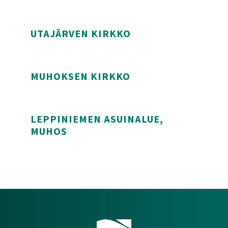
Pikku-Koski – mökki Rokua geoparkissa
UTAJÄRVEN KIRKKO
Utajärven kirkko
MUHOKSEN KIRKKO
Muhoksen kirkko
LEPPINIEMEN ASUINALUE,
MUHOS
Leppiniemen asuinalue, Muhos