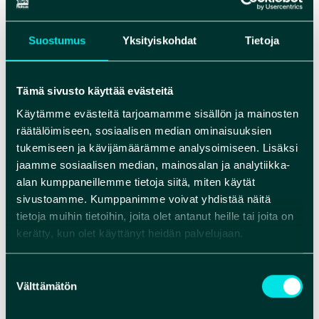
Utajärven kirkko on yksi Rokua Geoparkin
kulttuurikohteista.
Suostumus
Yksityiskohdat
Tietoja
VERKKOSIVUT
Tämä sivusto käyttää evästeitä
Käytämme evästeitä tarjoamamme sisällön ja mainosten
räätälöimiseen, sosiaalisen median ominaisuuksien
tukemiseen ja kävijämäärämme analysoimiseen. Lisäksi
jaamme sosiaalisen median, mainosalan ja analytiikka-
alan kumppaneillemme tietoja siitä, miten käytät
sivustoamme. Kumppanimme voivat yhdistää näitä
tietoja muihin tietoihin, joita olet antanut heille tai joita on
kerätty, kun olet käyttänyt heidän palvelujaan.
Suostumuksen
Välttämätön
valinta