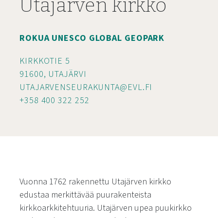
Utajärven kirkko
ROKUA UNESCO GLOBAL GEOPARK
KIRKKOTIE 5
91600, UTAJÄRVI
UTAJARVENSEURAKUNTA@EVL.FI
+358 400 322 252
Vuonna 1762 rakennettu Utajärven kirkko
edustaa merkittävää puurakenteista
kirkkoarkkitehtuuria. Utajärven upea puukirkko