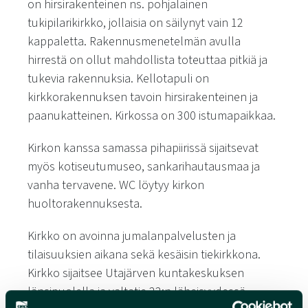
on hirsirakenteinen ns. pohjalainen
tukipilarikirkko, jollaisia on säilynyt vain 12
kappaletta. Rakennusmenetelmän avulla
hirrestä on ollut mahdollista toteuttaa pitkiä ja
tukevia rakennuksia. Kellotapuli on
kirkkorakennuksen tavoin hirsirakenteinen ja
paanukatteinen. Kirkossa on 300 istumapaikkaa.
Kirkon kanssa samassa pihapiirissä sijaitsevat
myös kotiseutumuseo, sankarihautausmaa ja
vanha tervavene. WC löytyy kirkon
huoltorakennuksesta.
Kirkko on avoinna jumalanpalvelusten ja
tilaisuuksien aikana sekä kesäisin tiekirkkona.
Kirkko sijaitsee Utajärven kuntakeskuksen
länsipuolella ja valtatie 22:n läheisyydessä.