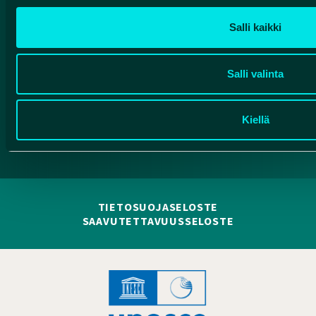
91500 Muhos
info@rokuageopark.fi
Salli kaikki
Tilaa Geoparkin uutiskirje
Salli valinta
Facebook
Instagram
YouTube
Kiellä
TIETOSUOJASELOSTE
SAAVUTETTAVUUSSELOSTE