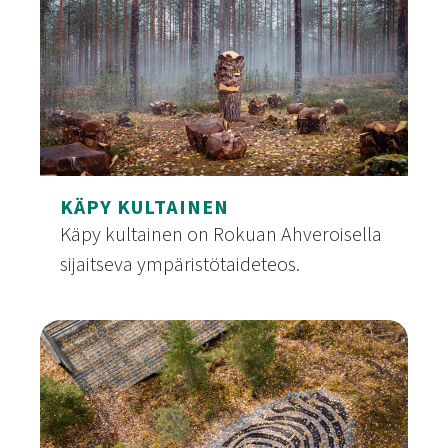
KÄPY KULTAINEN
Käpy kultainen on Rokuan Ahveroisella
sijaitseva ympäristötaideteos.
Käpy kultainen