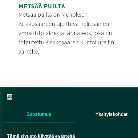
METSÄÄ PUILTA
Metsää puilta on Muhoksen
Kirkkosaareen sijoittuva neliosainen
ympäristötaide- ja tarinateos, joka on
toteutettu Kirkkosaaren kuntoilureitin
varrelle.
Metsää puilta
Suostumus
Yksityiskohdat
Tämä sivusto käyttää evästeitä