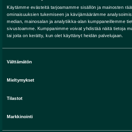
Käytämme evästeitä tarjoamamme sisällön ja mainosten räät
ominaisuuksien tukemiseen ja kävijämäärämme analysoimise
METSÄHALLITUKSEN
median, mainosalan ja analytiikka-alan kumppaneillemme tieto
RETKEILYNEUVONTA
sivustoamme. Kumppanimme voivat yhdistää näitä tietoja muihin
tai joita on kerätty, kun olet käyttänyt heidän palvelujaan.
Rokuan kansallispuisto, Oulujärven retkeilyalue,
Liimanninkoski
Yhteydenotot
Suostumuksen
Välttämätön
valinta
Pohjolan rengastie
Mieltymykset
Suomen geoparkit
Tilastot
HUMANPOLIS OY (ROKUA GEOPARK)
Markkinointi
Valtatie 17