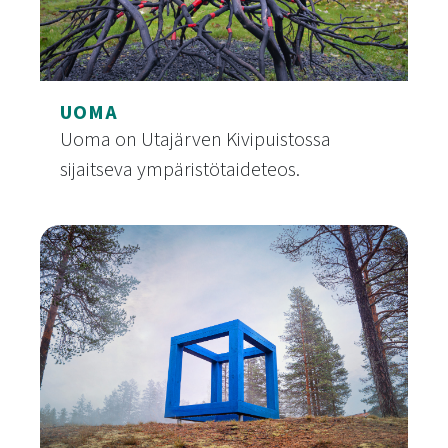
UOMA
Uoma on Utajärven Kivipuistossa
sijaitseva ympäristötaideteos.
Uoma