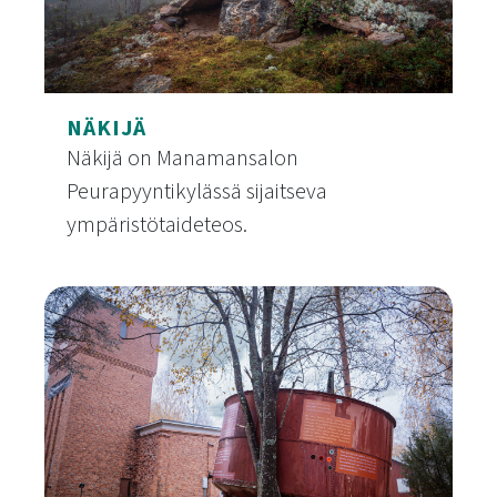
NÄKIJÄ
Näkijä on Manamansalon
Peurapyyntikylässä sijaitseva
ympäristötaideteos.
Näkijä