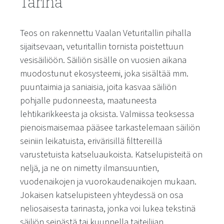
Tarina
Teos on rakennettu Vaalan Veturitallin pihalla
sijaitsevaan, veturitallin tornista poistettuun
vesisäiliöön. Säiliön sisälle on vuosien aikana
muodostunut ekosysteemi, joka sisältää mm.
puuntaimia ja saniaisia, joita kasvaa säiliön
pohjalle pudonneesta, maatuneesta
lehtikarikkeesta ja oksista. Valmiissa teoksessa
pienoismaisemaa pääsee tarkastelemaan säiliön
seiniin leikatuista, erivärisillä filttereillä
varustetuista katseluaukoista. Katselupisteitä on
neljä, ja ne on nimetty ilmansuuntien,
vuodenaikojen ja vuorokaudenaikojen mukaan.
Jokaisen katselupisteen yhteydessä on osa
neliosaisesta tarinasta, jonka voi lukea tekstinä
säiliön seinästä tai kuunnella taiteilijan