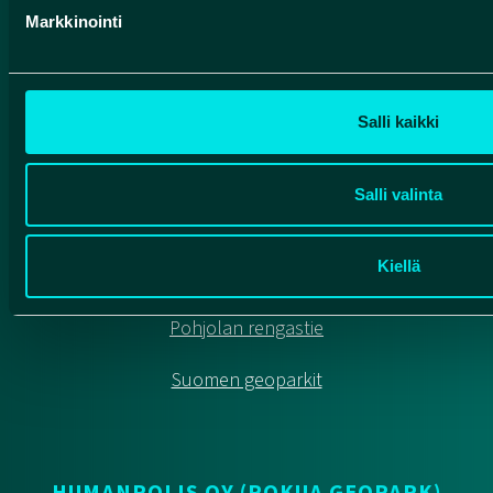
Markkinointi
Salli kaikki
METSÄHALLITUKSEN
RETKEILYNEUVONTA
Salli valinta
Rokuan kansallispuisto, Oulujärven retkeilyalue,
Liimanninkoski
Kiellä
Yhteydenotot
Pohjolan rengastie
Suomen geoparkit