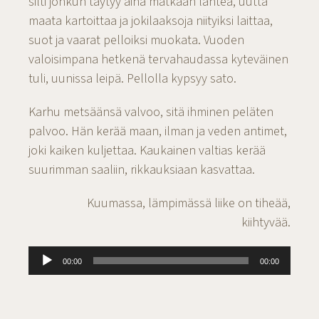
silti jonkun täytyy aina matkaan lähteä, uutta
maata kartoittaa ja jokilaaksoja niityiksi laittaa,
suot ja vaarat pelloiksi muokata. Vuoden
valoisimpana hetkenä tervahaudassa kyteväinen
tuli, uunissa leipä. Pellolla kypsyy sato.
Karhu metsäänsä valvoo, sitä ihminen peläten
palvoo. Hän kerää maan, ilman ja veden antimet,
joki kaiken kuljettaa. Kaukainen valtias kerää
suurimman saaliin, rikkauksiaan kasvattaa.
Kuumassa, lämpimässä liike on tiheää,
kiihtyvää.
Äänitoistin
00:00
00:00