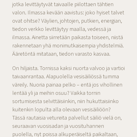
jotka levittäytyvät taivaalle piilottaen tähtien
valon. Ilmassa kevään aavistus: joko hyiset talvet
ovat ohitse? Väylien, johtojen, putkien, energian,
tiedon verkko levittäytyy maalla, vedessä ja
ilmassa. Ainetta siirretään paikasta toiseen, niistä
rakennetaan yhä monimutkaisempia yhdistelmiä.
Ääretöntä mitataan, tiedon varasto kasvaa.
On hiljaista. Tornissa kaksi nuorta valvoo ja vartioi
taivaanrantaa. Alapuolella vesisäiliössä tumma
väreily. Nuoria painaa pelko – entä jos vihollinen
lentää yli ja meihin osuu? Vaikka tornin
sortumisesta selvittäisiinkin, niin hukuttaisiinko
kuitenkin lopulta alla olevaan vesisäiliöön?
Tässä rautaisia vetureita palvellut säiliö vielä on,
seuraavan vuosisadan ja vuosituhannen
puolella, nyt poissa alkuperäiseltä paikaltaan,