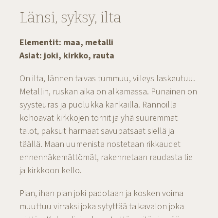
Länsi, syksy, ilta
Elementit: maa, metalli
Asiat: joki, kirkko, rauta
On ilta, lännen taivas tummuu, viileys laskeutuu.
Metallin, ruskan aika on alkamassa. Punainen on
syysteuras ja puolukka kankailla. Rannoilla
kohoavat kirkkojen tornit ja yhä suuremmat
talot, paksut harmaat savupatsaat siellä ja
täällä. Maan uumenista nostetaan rikkaudet
ennennäkemättömät, rakennetaan raudasta tie
ja kirkkoon kello.
Pian, ihan pian joki padotaan ja kosken voima
muuttuu virraksi joka sytyttää taikavalon joka