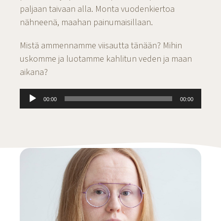
paljaan taivaan alla. Monta vuodenkiertoa
nähneenä, maahan painumaisillaan.
Mistä ammennamme viisautta tänään? Mihin
uskomme ja luotamme kahlitun veden ja maan
aikana?
Äänitoistin
00:00
00:00