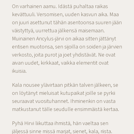
On varhainen aamu. Idästä puhaltaa raikas
kevättuuli. Versomisen, uuden kasvun aika. Maa
on juuri asettunut tähän asentoonsa suuren jään
väistyttyä, uurrettua jälkensä maisemaan.
Muinainen Ancylus-järvi on aikaa sitten jättänyt
entisen muotonsa, sen sijoilla on soiden ja järvien
verkosto, joita purot ja joet yhdistävät. Ne ovat
aivan uudet, kirkkaat, vaikka elementit ovat
ikuisia.
Kala nousee ylävirtaan pitkän talven jälkeen, se
on löytänyt mieluisat kutupaikat joille se pyrkii
seuraavat vuosituhannet. Ihminenkin on vasta
matkustanut tälle seudulle ensimmäistä kertaa.
Pyhä Hirvi liikuttaa ihmistä, hän vaeltaa sen
jäljessä sinne missä marjat, sienet, kala, riista.