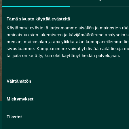
maisemien luonto- ja kulttuuriperintöä
ympäristötaiteen keinoin. Inspiraationa ovat
Tämä sivusto käyttää evästeitä
olleet kolme pääteemaa: geologinen perintö,
Käytämme evästeitä tarjoamamme sisällön ja mainosten räät
terva ja legendat. Teosten rahoittajina ovat olleet
ominaisuuksien tukemiseen ja kävijämäärämme analysoimise
Pohjois-Pohjanmaan liitto (AKKE-rahoitus) ja
median, mainosalan ja analytiikka-alan kumppaneillemme tieto
Rokua Geoparkin perustajat (Muhoksen,
sivustoamme. Kumppanimme voivat yhdistää näitä tietoja muihin
Utajärven ja Vaalan kunnat, Rokuan Terveys- ja
tai joita on kerätty, kun olet käyttänyt heidän palvelujaan.
Kuntouttamissäätiö ja Metsähallitus) ja niiden
tilauksesta on vastannut Humanpolis Oy.
Suostumuksen
Välttämätön
valinta
Mieltymykset
Tilastot