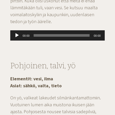
pirttiin. Kuka olisi uskonut että meitä ei enää
lämmitäkään tuli, vaan vesi. Se kutsuu maalta
voimalaitoskyliin ja kaupunkiin, uudenlaisen
tiedon ja työn äärelle.
Äänitoistin
00:00
00:00
Pohjoinen, talvi, yö
Elementit: vesi, ilma
Asiat: sähkö, valta, tieto
On yö, valkeat lakeudet silmänkantamattomiin.
Vuotuinen lumen aika muistona ikuisen jään
ajasta. Pohjoisesta nousee talvisia sadepilviä,