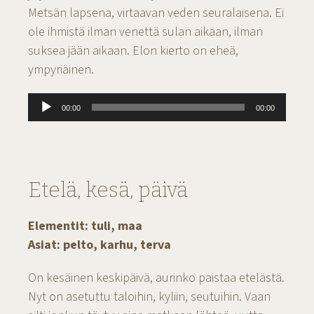
Metsän lapsena, virtaavan veden seuralaisena. Ei
ole ihmistä ilman venettä sulan aikaan, ilman
suksea jään aikaan. Elon kierto on eheä,
ympyriäinen.
Äänitoistin
00:00
00:00
Etelä, kesä, päivä
Elementit: tuli, maa
Asiat: pelto, karhu, terva
On kesäinen keskipäivä, aurinko paistaa etelästä.
Nyt on asetuttu taloihin, kyliin, seutuihin. Vaan