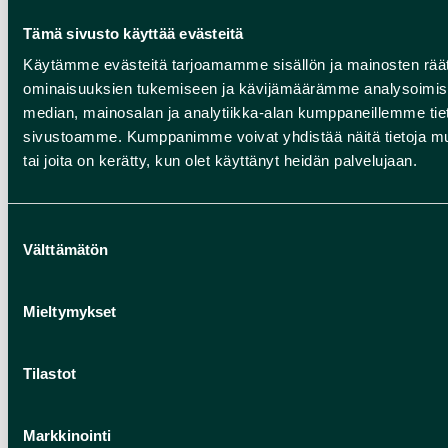
Tämä sivusto käyttää evästeitä
KUUTIO ILMAA
Käytämme evästeitä tarjoamamme sisällön ja mainosten räät
Kuutio ilmaa ist ein Umweltkunstwerk,
ominaisuuksien tukemiseen ja kävijämäärämme analysoimise
das sich auf dem Stadionhügel von
median, mainosalan ja analytiikka-alan kumppaneillemme tieto
Rokua befindet.
sivustoamme. Kumppanimme voivat yhdistää näitä tietoja muihin
tai joita on kerätty, kun olet käyttänyt heidän palvelujaan.
Kuutio ilmaa
Suostumuksen
Välttämätön
valinta
Mieltymykset
Tilastot
Markkinointi