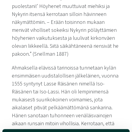
puolestani!’ Höyhenet muuttuivat miehiksi ja
Nykyrin itsensä kerrotaan silloin hävinneen
näkymättömiin. – Erään toisinnon mukaan
menivät viholliset sokeiksi Nykyrin pöläyttämien
höyhenien vaikutuksesta ja luulivat kirkonväen
olevan liikkeellä. Siitä säikähtäneenä riensivät he
pakoon.”
(Snellman 1887)
Ahmaksella elävissä tarinoissa tunnetaan kylän
ensimmäisen uudistalollisen jälkeläinen, vuonna
1555 syntynyt Lasse Räisänen nimellä Iso-
Räisänen tai Iso-Lassi. Hän oli lempinimensä
mukaisesti suurikokoinen voimamies, jota
aikalaiset pitivät pelkäämättömänä sankarina.
Hänen sanotaan tuhonneen venäläisvainojen
aikaan runsain mitoin vihollisia. Kerrotaan, että
kun vainolaisjoukko löysi tiensä Ahmakselle, se