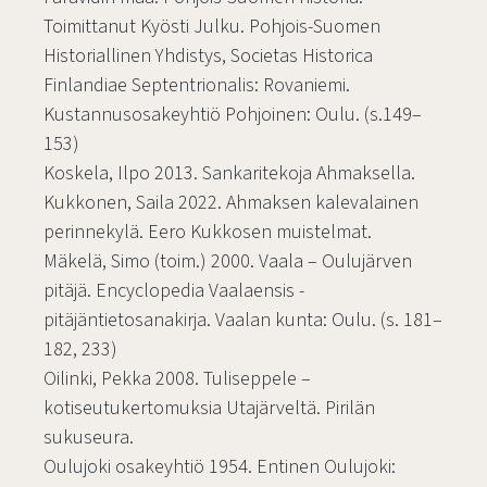
Toimittanut Kyösti Julku. Pohjois-Suomen
Historiallinen Yhdistys, Societas Historica
Finlandiae Septentrionalis: Rovaniemi.
Kustannusosakeyhtiö Pohjoinen: Oulu. (s.149–
153)
Koskela, Ilpo 2013. Sankaritekoja Ahmaksella.
Kukkonen, Saila 2022. Ahmaksen kalevalainen
perinnekylä. Eero Kukkosen muistelmat.
Mäkelä, Simo (toim.) 2000. Vaala – Oulujärven
pitäjä. Encyclopedia Vaalaensis -
pitäjäntietosanakirja. Vaalan kunta: Oulu. (s. 181–
182, 233)
Oilinki, Pekka 2008. Tuliseppele –
kotiseutukertomuksia Utajärveltä. Pirilän
sukuseura.
Oulujoki osakeyhtiö 1954. Entinen Oulujoki: