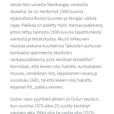
vievän tien varrella Teerikangas-nimisellä
alueella. Se on merkinnyt 1500-luvulla
epävirallista Ruotsi-Suomen ja Venäjän välistä
rajaa. Paikkaa on pidetty myös mestauspaikkana,
johon liittyy tarinoita 1500-luvulla tapahtuneista
vainoista ja teloituksista. Akusti Virkkunen
muistaa poikana kuulleensa
”aikuisten puhuvan
kankaalla sijainneesta rikollisten
rankaisulaitteesta, jolla rikolliset teloitettiin”
.
Kerrotaan, että kiveen olisi hakattu ruotsalainen
kruunu, venäläinen risti, lappalainen vasara ja
vuosiluku 1681, tai että kiveen olisi hakattu
kirjaimet P.V., paikka verinen.
Sodan raivo pyyhkäisi jälleen yli Oulun seudun,
kun vuonna 1570 alkoi 25 vuotta kestänyt
vainojen aika. Pitkä viha tai vanha viha (1570–