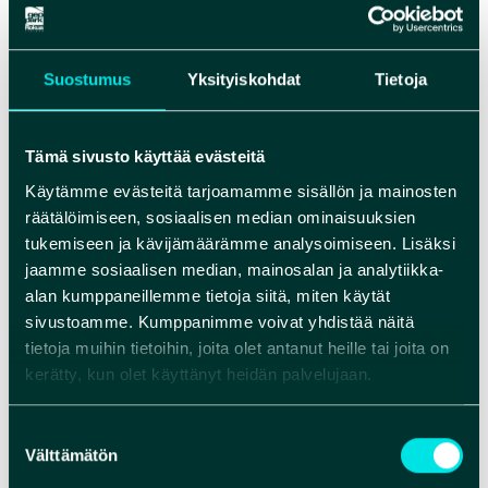
poltti kulkiessaan Räisäsen talon. Iso-Räisänen
kuitenkin nousi vainolaisia vastaan, mikä sai
Suostumus
Yksityiskohdat
Tietoja
viholliset etsimään häntä vangittavaksi.
Kerrotaan, ettei rauhanteon jälkeenkään Iso-
Räisästä jätetty rauhaan, vaan vainolaispartio
Tämä sivusto käyttää evästeitä
palasi kostoajatuksin Ahmakselle.
Käytämme evästeitä tarjoamamme sisällön ja mainosten
räätälöimiseen, sosiaalisen median ominaisuuksien
Tulijärven saaressa Rokualla puolestaan asui
tukemiseen ja kävijämäärämme analysoimiseen. Lisäksi
vainolaisten aikaan erakkona Lintu-Mikko, joka
jaamme sosiaalisen median, mainosalan ja analytiikka-
saalisti kaiken ruokansa itse. Villieläinten
alan kumppaneillemme tietoja siitä, miten käytät
kerrotaan kuitenkin yllättäneen Lintu-Mikon ja
sivustoamme. Kumppanimme voivat yhdistää näitä
raadelleen hänet. Lintu-Mikko paranteli
tietoja muihin tietoihin, joita olet antanut heille tai joita on
saamiaan haavojaan metsästä löytämillään
kerätty, kun olet käyttänyt heidän palvelujaan.
yrteillä ja söi Ahmaksen kylästä talon ruuat
muiden poissa ollessa, mistä paikalliset emännät
Suostumuksen
Välttämätön
ja isännät suuttuivat. Miehet yrittivät kolmen
valinta