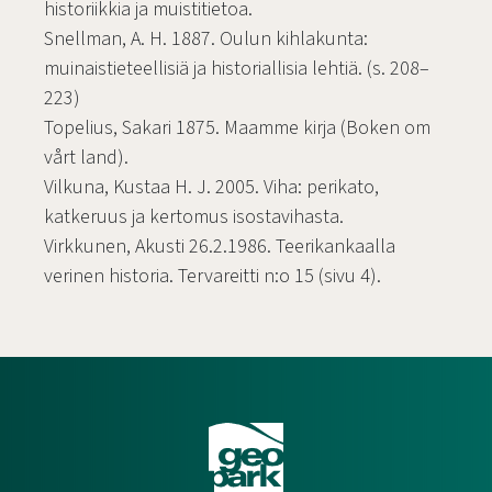
historiikkia ja muistitietoa.
Snellman, A. H. 1887. Oulun kihlakunta:
muinaistieteellisiä ja historiallisia lehtiä. (s. 208–
223)
Topelius, Sakari 1875. Maamme kirja (Boken om
vårt land).
Vilkuna, Kustaa H. J. 2005. Viha: perikato,
katkeruus ja kertomus isostavihasta.
Virkkunen, Akusti 26.2.1986. Teerikankaalla
verinen historia. Tervareitti n:o 15 (sivu 4).