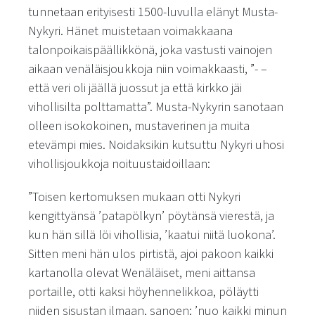
tunnetaan erityisesti 1500-luvulla elänyt Musta-
Nykyri. Hänet muistetaan voimakkaana
talonpoikaispäällikkönä, joka vastusti vainojen
aikaan venäläisjoukkoja niin voimakkaasti,
”- –
että veri oli jäällä juossut ja että kirkko jäi
vihollisilta polttamatta
”. Musta-Nykyrin sanotaan
olleen isokokoinen, mustaverinen ja muita
etevämpi mies. Noidaksikin kutsuttu Nykyri uhosi
vihollisjoukkoja noituustaidoillaan:
”Toisen kertomuksen mukaan otti Nykyri
kengittyänsä ’patapölkyn’ pöytänsä vierestä, ja
kun hän sillä löi vihollisia, ’kaatui niitä luokona’.
Sitten meni hän ulos pirtistä, ajoi pakoon kaikki
kartanolla olevat Wenäläiset, meni aittansa
portaille, otti kaksi höyhennelikkoa, pöläytti
niiden sisustan ilmaan, sanoen: ’nuo kaikki minun