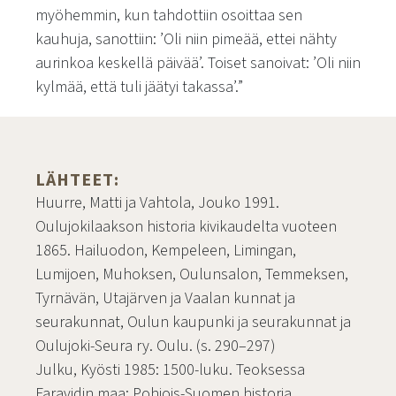
myöhemmin, kun tahdottiin osoittaa sen
kauhuja, sanottiin: ’Oli niin pimeää, ettei nähty
aurinkoa keskellä päivää’. Toiset sanoivat: ’Oli niin
kylmää, että tuli jäätyi takassa’.”
LÄHTEET:
Huurre, Matti ja Vahtola, Jouko 1991.
Oulujokilaakson historia kivikaudelta vuoteen
1865. Hailuodon, Kempeleen, Limingan,
Lumijoen, Muhoksen, Oulunsalon, Temmeksen,
Tyrnävän, Utajärven ja Vaalan kunnat ja
seurakunnat, Oulun kaupunki ja seurakunnat ja
Oulujoki-Seura ry. Oulu. (s. 290–297)
Julku, Kyösti 1985: 1500-luku. Teoksessa
Faravidin maa: Pohjois-Suomen historia.