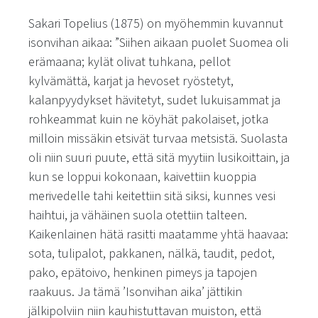
Sakari Topelius (1875) on myöhemmin kuvannut
isonvihan aikaa:
”Siihen aikaan puolet Suomea oli
erämaana; kylät olivat tuhkana, pellot
kylvämättä, karjat ja hevoset ryöstetyt,
kalanpyydykset hävitetyt, sudet lukuisammat ja
rohkeammat kuin ne köyhät pakolaiset, jotka
milloin missäkin etsivät turvaa metsistä. Suolasta
oli niin suuri puute, että sitä myytiin lusikoittain, ja
kun se loppui kokonaan, kaivettiin kuoppia
merivedelle tahi keitettiin sitä siksi, kunnes vesi
haihtui, ja vähäinen suola otettiin talteen.
Kaikenlainen hätä rasitti maatamme yhtä haavaa:
sota, tulipalot, pakkanen, nälkä, taudit, pedot,
pako, epätoivo, henkinen pimeys ja tapojen
raakuus. Ja tämä ’Isonvihan aika’ jättikin
jälkipolviin niin kauhistuttavan muiston, että