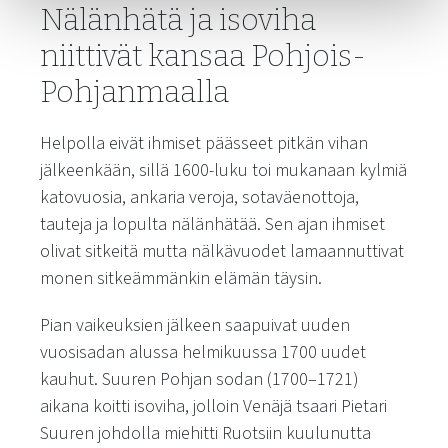
Nälänhätä ja isoviha
niittivät kansaa Pohjois-
Pohjanmaalla
Helpolla eivät ihmiset päässeet pitkän vihan
jälkeenkään, sillä 1600-luku toi mukanaan kylmiä
katovuosia, ankaria veroja, sotaväenottoja,
tauteja ja lopulta nälänhätää. Sen ajan ihmiset
olivat sitkeitä mutta nälkävuodet lamaannuttivat
monen sitkeämmänkin elämän täysin.
Pian vaikeuksien jälkeen saapuivat uuden
vuosisadan alussa helmikuussa 1700 uudet
kauhut. Suuren Pohjan sodan (1700–1721)
aikana koitti isoviha, jolloin Venäjä tsaari Pietari
Suuren johdolla miehitti Ruotsiin kuulunutta