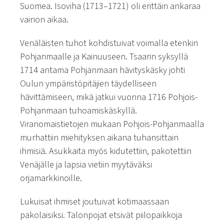
Suomea. Isoviha (1713–1721) oli erittäin ankaraa
vainon aikaa.
Venäläisten tuhot kohdistuivat voimalla etenkin
Pohjanmaalle ja Kainuuseen. Tsaarin syksyllä
1714 antama Pohjanmaan hävityskäsky johti
Oulun ympäristöpitäjien täydelliseen
hävittämiseen, mikä jatkui vuonna 1716 Pohjois-
Pohjanmaan tuhoamiskäskyllä.
Viranomaistietojen mukaan Pohjois-Pohjanmaalla
murhattiin miehityksen aikana tuhansittain
ihmisiä. Asukkaita myös kidutettiin, pakotettiin
Venäjälle ja lapsia vietiin myytäväksi
orjamarkkinoille.
Lukuisat ihmiset joutuivat kotimaassaan
pakolaisiksi. Talonpojat etsivät piilopaikkoja