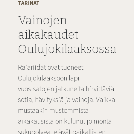
TARINAT
Vainojen
aikakaudet
Oulujokilaaksossa
Rajariidat ovat tuoneet
Oulujokilaaksoon läpi
vuosisatojen jatkuneita hirvittäviä
sotia, hävityksiä ja vainoja. Vaikka
mustaakin mustemmista
aikakausista on kulunut jo monta
sukupolvea, elävät paikallisten