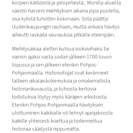
korpien kätköistä ja piilopirteistä. Monilla alueilla
väestö harveni miehityksen aikana jopa puolella,
osa kylistä tuhottiin kokonaan. Sota päättyi
Uudenkaupungin rauhaan, mutta ankara hävitys
aiheutti raskaita seurauksia pitkälle eteenpäin.
Miehitysaikaa alettiin kutsua isoksivihaksi tai
vainon ajaksi vasta sodan jälkeen 1700-luvun
lopussa ja sen jälkeen etenkin Pohjois-
Pohjanmaalla. Historioitsijat ovat keränneet
talteen aikalaiskokemuksia ja omakerrallista
historiankuvausta, ja tuhoista kertovia
todistuksia löytyy myös käräjien arkistoista.
Etenkin Pohjois-Pohjanmaalla hävityksen
ulottuminen kaikkialle oli tehnyt ajanjaksosta
kaikille yhteisesti koettua ja todennettua
historiaa säädystä riippumatta.