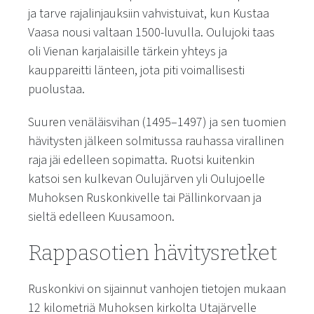
ja tarve rajalinjauksiin vahvistuivat, kun Kustaa
Vaasa nousi valtaan 1500-luvulla. Oulujoki taas
oli Vienan karjalaisille tärkein yhteys ja
kauppareitti länteen, jota piti voimallisesti
puolustaa.
Suuren venäläisvihan (1495–1497) ja sen tuomien
hävitysten jälkeen solmitussa rauhassa virallinen
raja jäi edelleen sopimatta. Ruotsi kuitenkin
katsoi sen kulkevan Oulujärven yli Oulujoelle
Muhoksen Ruskonkivelle tai Pällinkorvaan ja
sieltä edelleen Kuusamoon.
Rappasotien hävitysretket
Ruskonkivi on sijainnut vanhojen tietojen mukaan
12 kilometriä Muhoksen kirkolta Utajärvelle