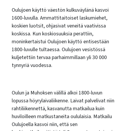
Oulujoen käyttö väestön kulkuväylänä kasvoi
1600-luvulla. Ammattitaitoiset laskumiehet,
koskien luotsit, ohjasivat veneitä vaativissa
koskissa. Kun koskiosuuksia perattiin,
moninkertaistui Oulujoen käyttö entisestään
1800-luvulle tultaessa. Oulujoen vesistössä
kuljetettiin tervaa parhaimmillaan yli 30 000
tynnyriä vuodessa.
Oulun ja Muhoksen välillä alkoi 1800-luvun
lopussa höyrylaivaliikenne. Laivat palvelivat niin
rahtiliikennettä, kasvanutta matkailua kuin
huviloilleen matkustaneita oululaisia. Matkailu
Oulujoella kasvoi niin, että sen