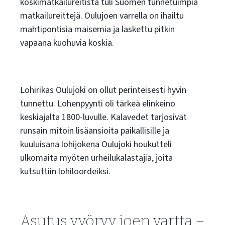
koskimatkailureitistä tuli Suomen tunnetuimpia
matkailureittejä. Oulujoen varrella on ihailtu
mahtipontisia maisemia ja laskettu pitkin
vapaana kuohuvia koskia.
Lohirikas Oulujoki on ollut perinteisesti hyvin
tunnettu. Lohenpyynti oli tärkeä elinkeino
keskiajalta 1800-luvulle. Kalavedet tarjosivat
runsain mitoin lisäansioita paikallisille ja
kuuluisana lohijokena Oulujoki houkutteli
ulkomaita myöten urheilukalastajia, joita
kutsuttiin lohiloordeiksi.
Asutus vyöryy joen vartta –