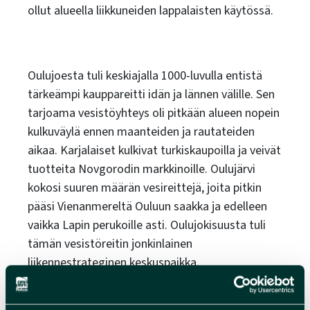
ollut alueella liikkuneiden lappalaisten käytössä.
Oulujoesta tuli keskiajalla 1000-luvulla entistä
tärkeämpi kauppareitti idän ja lännen välille. Sen
tarjoama vesistöyhteys oli pitkään alueen nopein
kulkuväylä ennen maanteiden ja rautateiden
aikaa. Karjalaiset kulkivat turkiskaupoilla ja veivät
tuotteita Novgorodin markkinoille. Oulujärvi
kokosi suuren määrän vesireittejä, joita pitkin
pääsi Vienanmereltä Ouluun saakka ja edelleen
vaikka Lapin perukoille asti. Oulujokisuusta tuli
tämän vesistöreitin jonkinlainen
liikennestrateginen keskuspaikka.