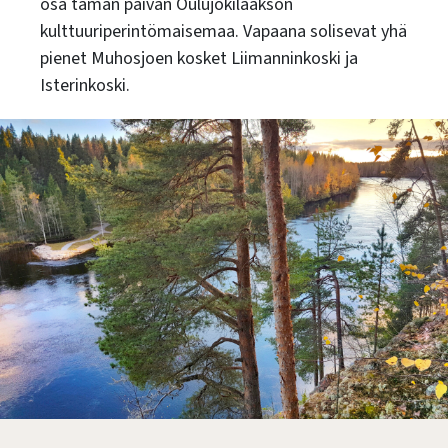
osa tämän päivän Oulujokilaakson
kulttuuriperintömaisemaa. Vapaana solisevat yhä
pienet Muhosjoen kosket Liimanninkoski ja
Isterinkoski.