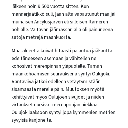
jälkeen noin 9 500 vuotta sitten. Kun
mannerjäätikkö suli, jään alta vapautunut maa jäi
muinaisen Ancylusjärven eli silloisen Itämeren
pohjalle. Valtavan jäämassan alla oli painuneena
satoja metrejä maankuorta.
Maa-alueet alkoivat hitaasti palautua jääkautta
edeltäneeseen asemaan ja vähitellen ne
kohosivat merenpinnan yläpuolelle. Tämän
maankohoamisen seurauksena syntyi Oulujoki.
Rantaviiva jatkoi edelleen vetäytymistään
sisämaasta merelle päin. Muutoksen myötä
kehittyivät myös Oulujoen sivujoet ja niiden
virtaukset uursivat merenpohjan hiekkaa.
Oulujokilaaksoon syntyi jopa kymmenien metrien
syvyisiä kanjoneita.