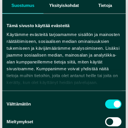
Suostumus
Yksityiskohdat
Tietoja
Pysyvää asutusta jokivarteen alkoi tulla 1300-
luvulla esimerkiksi Laitasaaren alueelle. Asutus
kasvoi, kun pohjoisinta Suomea alettiin Kustaa
Tämä sivusto käyttää evästeitä
Vaasan toimesta asuttamaan 1500-luvulla muun
Käytämme evästeitä tarjoamamme sisällön ja mainosten
muassa savolaisilla uudisasukkailla.
räätälöimiseen, sosiaalisen median ominaisuuksien
Pääelinkeinoja olivat kalastus ja maanviljelys.
tukemiseen ja kävijämäärämme analysoimiseen. Lisäksi
Ruokavarastoja säännösteltiin pitkien talvien yli
jaamme sosiaalisen median, mainosalan ja analytiikka-
ja välillä oli hyvinkin kylmiä koettelemuksen
alan kumppaneillemme tietoja siitä, miten käytät
vuosia, jolloin kasvukaudet jäivät lyhyiksi ja viileät
sivustoamme. Kumppanimme voivat yhdistää näitä
kesät hankaloittivat kalastusta.
tietoja muihin tietoihin, joita olet antanut heille tai joita on
kerätty, kun olet käyttänyt heidän palvelujaan.
Rajariidat ja sodat
Suostumuksen
varjostavat elämää
Välttämätön
valinta
Elinoloihin vaikuttivat rajariitojen aiheuttamat
Mieltymykset
sodat. Se, että Oulujoki oli niin merkittävä