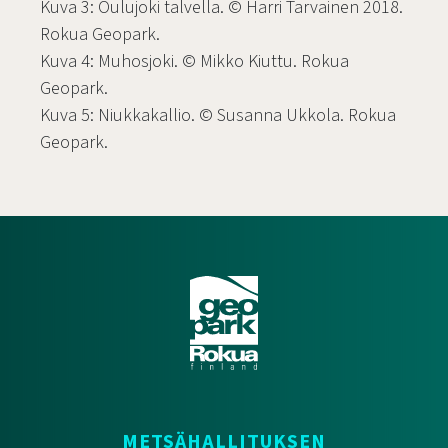
Kuva 3: Oulujoki talvella. © Harri Tarvainen 2018.
Rokua Geopark.
Kuva 4: Muhosjoki. © Mikko Kiuttu. Rokua
Geopark.
Kuva 5: Niukkakallio. © Susanna Ukkola. Rokua
Geopark.
METSÄHALLITUKSEN