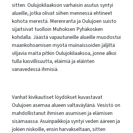
sitten. Oulujokilaakson varhaisin asutus syntyi
alueille, jotka olivat siihen mennessä ehtineet
kohota merestä. Merenranta ja Oulujoen suisto
sijaitsivat tuolloin Muhoksen Pyhäkosken
kohdalla. Jäästä vapautuneille alueille muodostui
maankohoamisen myötä muinaissoiden jäljiltä
viljavia maita pitkin Oulujokilaaksoa, jonne alkoi
tulla kasvillisuutta, eläimiä ja eläinten
vanavedessä ihmisiä.
Vanhat kivikautiset löydökset kuvastavat
Oulujoen asemaa alueen valtaväylänä. Vesistö on
mahdollistanut ihmisen asumisen ja elämisen
sisämaassa. Asuinpaikkoja syntyi veden ääreen ja
jokien niskoille, ensin harvakseltaan, sitten