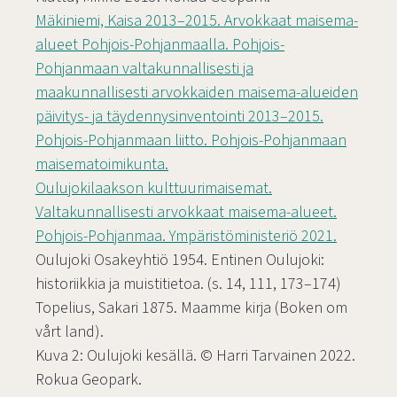
Mäkiniemi, Kaisa 2013–2015. Arvokkaat maisema-
alueet Pohjois-Pohjanmaalla. Pohjois-
Pohjanmaan valtakunnallisesti ja
maakunnallisesti arvokkaiden maisema-alueiden
päivitys- ja täydennysinventointi 2013–2015.
Pohjois-Pohjanmaan liitto. Pohjois-Pohjanmaan
maisematoimikunta.
Oulujokilaakson kulttuurimaisemat.
Valtakunnallisesti arvokkaat maisema-alueet.
Pohjois-Pohjanmaa. Ympäristöministeriö 2021.
Oulujoki Osakeyhtiö 1954. Entinen Oulujoki:
historiikkia ja muistitietoa. (s. 14, 111, 173–174)
Topelius, Sakari 1875. Maamme kirja (Boken om
vårt land).
Kuva 2: Oulujoki kesällä. © Harri Tarvainen 2022.
Rokua Geopark.