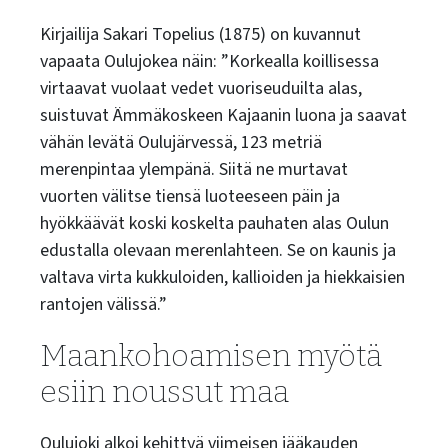
Kirjailija Sakari Topelius (1875) on kuvannut
vapaata Oulujokea näin:
”Korkealla koillisessa
virtaavat vuolaat vedet vuoriseuduilta alas,
suistuvat Ämmäkoskeen Kajaanin luona ja saavat
vähän levätä Oulujärvessä, 123 metriä
merenpintaa ylempänä. Siitä ne murtavat
vuorten välitse tiensä luoteeseen päin ja
hyökkäävät koski koskelta pauhaten alas Oulun
edustalla olevaan merenlahteen. Se on kaunis ja
valtava virta kukkuloiden, kallioiden ja hiekkaisien
rantojen välissä
.”
Maankohoamisen myötä
esiin noussut maa
Oulujoki alkoi kehittyä viimeisen jääkauden