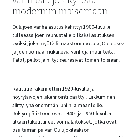
vanhasta jokikylästä
moderniin maisemaan
Oulujoen vanha asutus kehittyi 1900-luvulle
tultaessa joen reunustalle pitkäksi asutuksen
vyöksi, joka myötäili maastonmuotoja, Oulujokea
ja joen uomaa mukailevia vanhoja maanteitä.
Talot, pellot ja niityt seurasivat toinen toisiaan.
Rautatie rakennettiin 1920-luvulla ja
höyrylaivojen liikennöinti päättyi. Liikkuminen
siirtyi yhä enemmän juniin ja maanteille.
Jokiympäristöön ovat 1940- ja 1950-luvulta
alkaen lukeutuneet voimalaitokset, jotka ovat
osa tämän päivän Oulujokilaakson