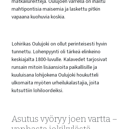
matkailureittejä. Oulujoen varrella on ihailtu
mahtipontisia maisemia ja laskettu pitkin
vapaana kuohuvia koskia.
Lohirikas Oulujoki on ollut perinteisesti hyvin
tunnettu. Lohenpyynti oli tärkeä elinkeino
keskiajalta 1800-luvulle. Kalavedet tarjosivat
runsain mitoin lisäansioita paikallisille ja
kuuluisana lohijokena Oulujoki houkutteli
ulkomaita myöten urheilukalastajia, joita
kutsuttiin lohiloordeiksi.
Asutus vyöryy joen vartta –