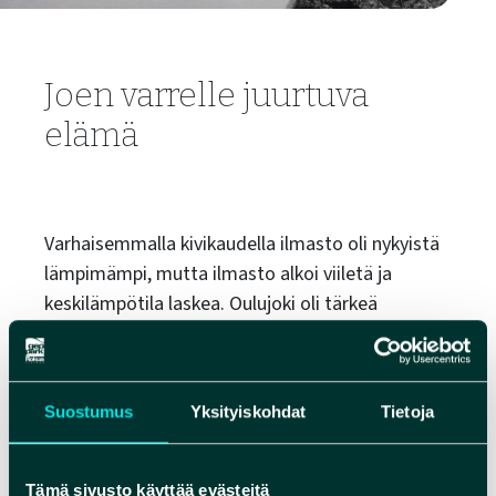
Joen varrelle juurtuva
elämä
Varhaisemmalla kivikaudella ilmasto oli nykyistä
lämpimämpi, mutta ilmasto alkoi viiletä ja
keskilämpötila laskea. Oulujoki oli tärkeä
kulkupaikka myös talvisin, etenkin niinä kausina,
kun jää oli paksua ja kesti painoa. Suksetkin olivat
Suomessa käytössä jo kivikaudelta alkaen.
Suostumus
Yksityiskohdat
Tietoja
Esimerkiksi Muhokselta ja Vaalasta on löydetty
pronssikauden aikainen suksityyppi, joka lienee
ollut alueella liikkuneiden lappalaisten käytössä.
Tämä sivusto käyttää evästeitä