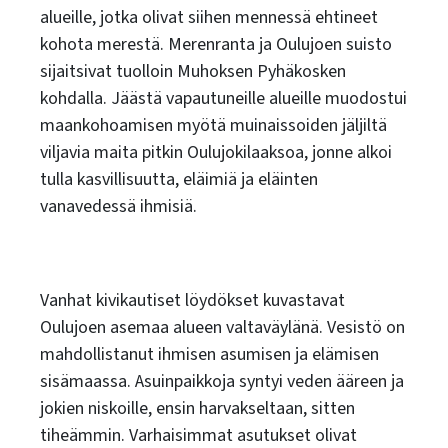
alueille, jotka olivat siihen mennessä ehtineet
kohota merestä. Merenranta ja Oulujoen suisto
sijaitsivat tuolloin Muhoksen Pyhäkosken
kohdalla. Jäästä vapautuneille alueille muodostui
maankohoamisen myötä muinaissoiden jäljiltä
viljavia maita pitkin Oulujokilaaksoa, jonne alkoi
tulla kasvillisuutta, eläimiä ja eläinten
vanavedessä ihmisiä.
Vanhat kivikautiset löydökset kuvastavat
Oulujoen asemaa alueen valtaväylänä. Vesistö on
mahdollistanut ihmisen asumisen ja elämisen
sisämaassa. Asuinpaikkoja syntyi veden ääreen ja
jokien niskoille, ensin harvakseltaan, sitten
tiheämmin. Varhaisimmat asutukset olivat