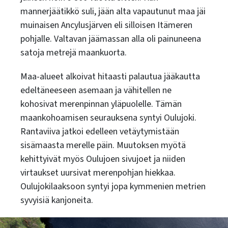
mannerjäätikkö suli, jään alta vapautunut maa jäi
muinaisen Ancylusjärven eli silloisen Itämeren
pohjalle. Valtavan jäämassan alla oli painuneena
satoja metrejä maankuorta.
Maa-alueet alkoivat hitaasti palautua jääkautta
edeltäneeseen asemaan ja vähitellen ne
kohosivat merenpinnan yläpuolelle. Tämän
maankohoamisen seurauksena syntyi Oulujoki.
Rantaviiva jatkoi edelleen vetäytymistään
sisämaasta merelle päin. Muutoksen myötä
kehittyivät myös Oulujoen sivujoet ja niiden
virtaukset uursivat merenpohjan hiekkaa.
Oulujokilaaksoon syntyi jopa kymmenien metrien
syvyisiä kanjoneita.