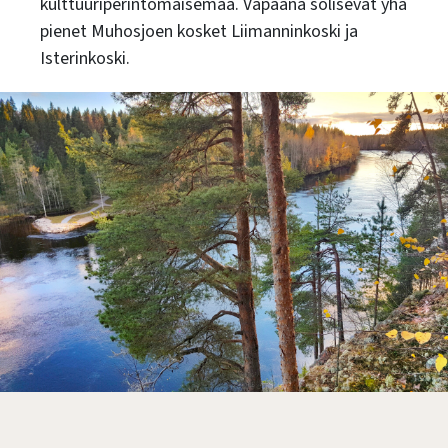
kulttuuriperintömaisemaa. Vapaana solisevat yhä
pienet Muhosjoen kosket Liimanninkoski ja
Isterinkoski.