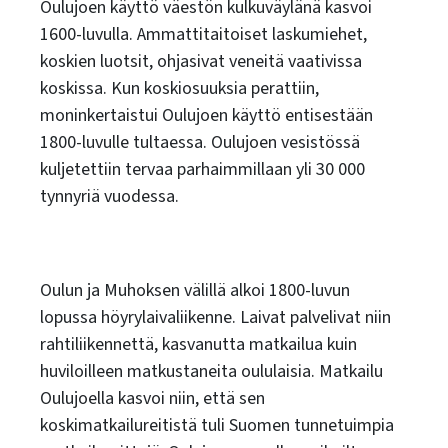
Oulujoen käyttö väestön kulkuväylänä kasvoi
1600-luvulla. Ammattitaitoiset laskumiehet,
koskien luotsit, ohjasivat veneitä vaativissa
koskissa. Kun koskiosuuksia perattiin,
moninkertaistui Oulujoen käyttö entisestään
1800-luvulle tultaessa. Oulujoen vesistössä
kuljetettiin tervaa parhaimmillaan yli 30 000
tynnyriä vuodessa.
Oulun ja Muhoksen välillä alkoi 1800-luvun
lopussa höyrylaivaliikenne. Laivat palvelivat niin
rahtiliikennettä, kasvanutta matkailua kuin
huviloilleen matkustaneita oululaisia. Matkailu
Oulujoella kasvoi niin, että sen
koskimatkailureitistä tuli Suomen tunnetuimpia