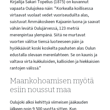
Kirjailija Sakari Topelius (1875) on kuvannut
vapaata Oulujokea näin:
”Korkealla koillisessa
virtaavat vuolaat vedet vuoriseuduilta alas,
suistuvat Ämmäkoskeen Kajaanin luona ja saavat
vähän levätä Oulujärvessä, 123 metriä
merenpintaa ylempänä. Siitä ne murtavat
vuorten välitse tiensä luoteeseen päin ja
hyökkäävät koski koskelta pauhaten alas Oulun
edustalla olevaan merenlahteen. Se on kaunis ja
valtava virta kukkuloiden, kallioiden ja hiekkaisien
rantojen välissä
.”
Maankohoamisen myötä
esiin noussut maa
Oulujoki alkoi kehittyä viimeisen jääkauden
jälkeen noin 9 500 vuotta sitten. Kun