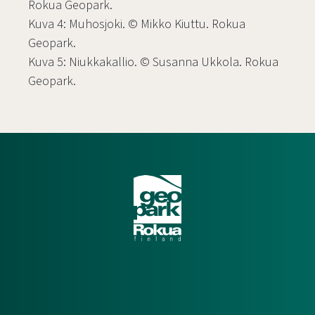
Rokua Geopark.
Kuva 4: Muhosjoki. © Mikko Kiuttu. Rokua
Geopark.
Kuva 5: Niukkakallio. © Susanna Ukkola. Rokua
Geopark.