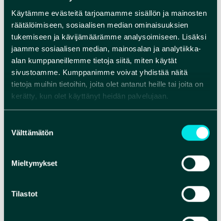
Käytämme evästeitä tarjoamamme sisällön ja mainosten
räätälöimiseen, sosiaalisen median ominaisuuksien
tukemiseen ja kävijämäärämme analysoimiseen. Lisäksi
Oulujoesta tuli keskiajalla 1000-luvulla entistä
jaamme sosiaalisen median, mainosalan ja analytiikka-
tärkeämpi kauppareitti idän ja lännen välille. Sen
alan kumppaneillemme tietoja siitä, miten käytät
tarjoama vesistöyhteys oli pitkään alueen nopein
sivustoamme. Kumppanimme voivat yhdistää näitä
kulkuväylä ennen maanteiden ja rautateiden
tietoja muihin tietoihin, joita olet antanut heille tai joita on
aikaa. Karjalaiset kulkivat turkiskaupoilla ja veivät
kerätty, kun olet käyttänyt heidän palvelujaan.
tuotteita Novgorodin markkinoille. Oulujärvi
kokosi suuren määrän vesireittejä, joita pitkin
Suostumuksen
pääsi Vienanmereltä Ouluun saakka ja edelleen
Välttämätön
valinta
vaikka Lapin perukoille asti. Oulujokisuusta tuli
tämän vesistöreitin jonkinlainen
Mieltymykset
liikennestrateginen keskuspaikka.
Tilastot
Pysyvää asutusta jokivarteen alkoi tulla 1300-