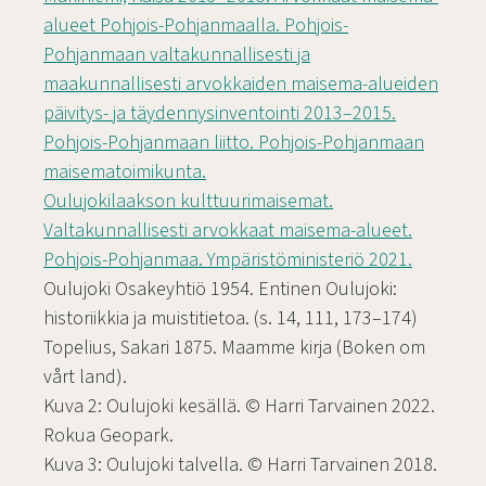
alueet Pohjois-Pohjanmaalla. Pohjois-
Pohjanmaan valtakunnallisesti ja
maakunnallisesti arvokkaiden maisema-alueiden
päivitys- ja täydennysinventointi 2013–2015.
Pohjois-Pohjanmaan liitto. Pohjois-Pohjanmaan
maisematoimikunta.
Oulujokilaakson kulttuurimaisemat.
Valtakunnallisesti arvokkaat maisema-alueet.
Pohjois-Pohjanmaa. Ympäristöministeriö 2021.
Oulujoki Osakeyhtiö 1954. Entinen Oulujoki:
historiikkia ja muistitietoa. (s. 14, 111, 173–174)
Topelius, Sakari 1875. Maamme kirja (Boken om
vårt land).
Kuva 2: Oulujoki kesällä. © Harri Tarvainen 2022.
Rokua Geopark.
Kuva 3: Oulujoki talvella. © Harri Tarvainen 2018.