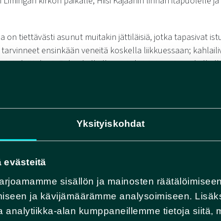
 Limingan kirkon paikalle, Hiisi Kajaanin linnan itäpuolelle j
 on tiettävästi asunut muitakin jättiläisiä, jotka tapasivat is
 tarvinneet ensinkään veneitä koskella liikkuessaan; kahlail
toja laittelivat. Rakankalliolla asui yksi, toinen Leppikallioll
nsä, eikä Pyhän pauhina estänyt heidän ääntänsä kuulumas
Yksityiskohdat
 evästeitä
arjoamamme sisällön ja mainosten räätälöimiseen
iseen ja kävijämäärämme analysoimiseen. Lisäk
 analytiikka-alan kumppaneillemme tietoja siitä, 