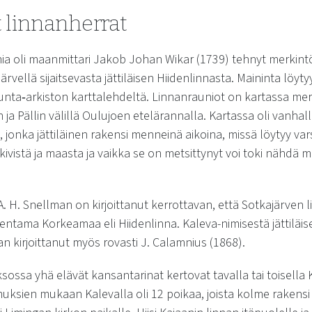
t linnanherrat
a oli maanmittari Jakob Johan Wikar (1739) tehnyt merkintöjä
ajärvellä sijaitsevasta jättiläisen Hiidenlinnasta. Maininta löyty
a‐arkiston karttalehdeltä. Linnanrauniot on kartassa merk
 ja Pällin välillä Oulujoen etelärannalla. Kartassa oli vanhall
, jonka jättiläinen rakensi menneinä aikoina, missä löytyy va
kivistä ja maasta ja vaikka se on metsittynyt voi toki nähdä m
H. Snellman on kirjoittanut kerrottavan, että Sotkajärven l
entama Korkeamaa eli Hiidenlinna. Kaleva-nimisestä jättiläis
kirjoittanut myös rovasti J. Calamnius (1868).
ossa yhä elävät kansantarinat kertovat tavalla tai toisella
omuksien mukaan Kalevalla oli 12 poikaa, joista kolme rakensi 