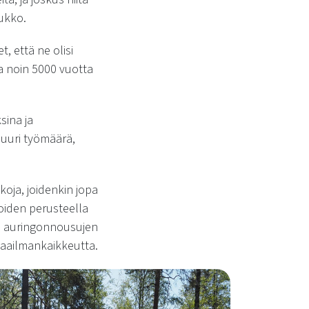
aukko.
, että ne olisi
na noin 5000 vuotta
sina ja
suuri työmäärä,
koja, joidenkin jopa
 joiden perusteella
ttu auringonnousujen
maailmankaikkeutta.