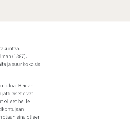
ltakuntaa.
ellman (1887).
ita ja suurikokoisia
en tuloa. Heidän
ättiläiset eivät
t olleet heille
otikontujaan
errotaan aina olleen