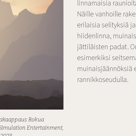
linnamaisia raunioita
Näille vanhoille rak
erilaisia selityksiä
hiidenlinna, muinaisl
jättiläisten padat. 
esimerkiksi seitsem
muinaisjäännöksiä e
rannikkoseudulla.
Kuvakaappaus Rokua
Simulation Entertainment,