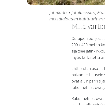
Jätinkirkko. Jättiläissaari, 
metsätalouden kulttuuriperi
Mitä varte
Oulujoen pohjoispu
200 x 400 metrin k
sijaitsee jätinkir
myös tarkistettu a
Jättiläisten asumuk
paikannettu usein s
ovat alun perin si
rakennelmat ovat 
Rakennelmat ovat us
saattaa olla seinäva