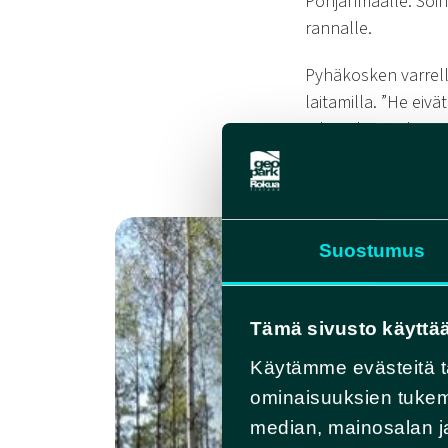
Pohjanmaalle: Soini
rannalle.
Pyhäkosken varrella
laitamilla. ”
He eivät
edestakaisin, kun pa
puhelivat keskenä
1887).
Suostumus
Tämä sivusto käyttää
Käytämme evästeitä t
ominaisuuksien tukem
median, mainosalan ja