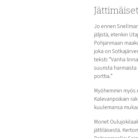
Jättimäise
Jo ennen Snellmani
jäljistä, etenkin Ut
Pohjanmaan maakunt
joka on Sotkajärven
teksti: ”
Vanha linna
suurista harmaista 
porttia.
”
Myöhemmin myös A. 
Kalevanpoikain rak
kuulemansa mukaan 
Monet Oulujokilaaks
jättiläisestä. Kert