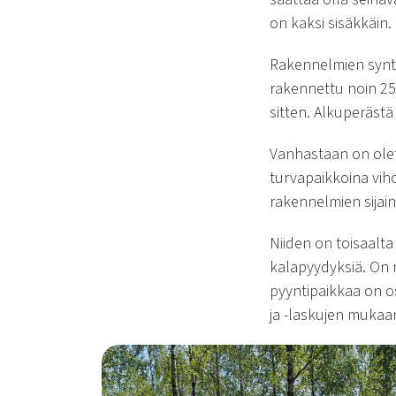
on kaksi sisäkkäin.
Rakennelmien syntyh
rakennettu noin 250
sitten. Alkuperästä 
Vanhastaan on olet
turvapaikkoina vih
rakennelmien sijain
Niiden on toisaalta 
kalapyydyksiä. On my
pyyntipaikkaa on os
ja -laskujen mukaa