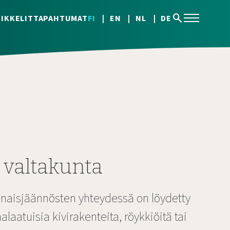
search
IKKELIT
TAPAHTUMAT
FI
EN
NL
DE
n valtakunta
naisjäännösten yhteydessä on löydetty
laatuisia kivirakenteita, röykkiöitä tai