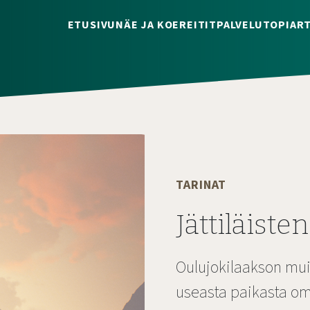
ETUSIVU
NÄE JA KOE
REITIT
PALVELUT
OPI
ART
TARINAT
Jättiläiste
Oulujokilaakson mui
useasta paikasta oma