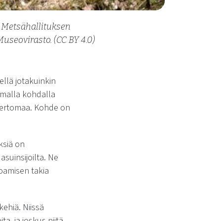
. Metsähallituksen
seovirasto. (CC BY 4.0)
llä jotakuinkin
mmalla kohdalla
 kertomaa. Kohde on
ksiä on
asuinsijoilta. Ne
oamisen takia
kehiä. Niissä
ta, ja joskus niitä