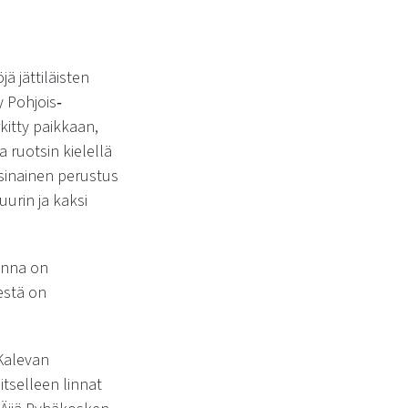
 jättiläisten
y Pohjois‐
itty paikkaan,
a ruotsin kielellä
rsinainen perustus
uurin ja kaksi
inna on
estä on
 Kalevan
itselleen linnat