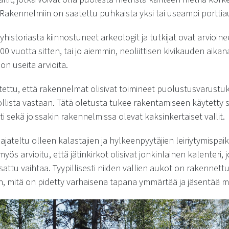
 Rakennelmiin on saatettu puhkaista yksi tai useampi portti
istoriasta kiinnostuneet arkeologit ja tutkijat ovat arvioineet
0 vuotta sitten, tai jo aiemmin, neoliittisen kivikauden aika
on useita arvioita.
ettu, että rakennelmat olisivat toimineet puolustusvarustuk
ollista vastaan. Tätä oletusta tukee rakentamiseen käytetty 
ti sekä joissakin rakennelmissa olevat kaksinkertaiset vallit.
ajateltu olleen kalastajien ja hylkeenpyytäjien leiriytymispaik
ös arvioitu, että jätinkirkot olisivat jonkinlainen kalenteri,
attu vaihtaa. Tyypillisesti niiden vallien aukot on rakenne
n, mitä on pidetty varhaisena tapana ymmärtää ja jäsentää 