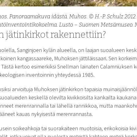
Muhos. Panoraamakuva idästä. Muhos. © H.-P. Schulz 2012
ntöinventointikokoelma. Lusto – Suomen Metsämuseo. Mu
n jätinkirkot rakennettiin?
olella, Sanginjoen kylän alueella, on laajan suoalueen keske
okoinen kangassaareke, Muhoksen jättiläissaari. Sen korkei
kko. Tästä kertoo esimerkiksi Snellman lainaten Calamniuksen
rkeologisen inventoinnin yhteydessä 1985.
siksi arvioituja Muhoksen jätinkirkon tapaisia muinaisjäännö
uoalueiden keskellä olevilta kivikkoisilta kankailta kaukana 
jainneet merenrannalla tai lähellä rannikkoa, mutta maankoh
jääneet kauas nykyisestä merenrannasta.
ein soikeahkoja tai suorakaiteen muotoisia, erikokoisia kivi
llit, jotka voivat olla puolesta metristä kahteen metriä korkei