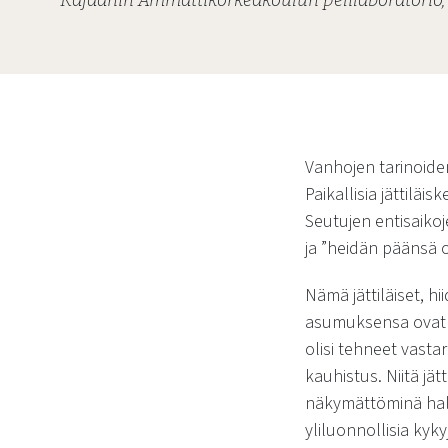
Kajaanin Ammattikorkeakoulun pelilaboratorio,
Vanhojen tarinoide
Paikallisia jättiläi
Seutujen entisaikoj
ja
”heidän päänsä ol
Nämä jättiläiset, h
asumuksensa ovat ol
olisi tehneet vasta
kauhistus. Niitä jä
näkymättöminä halti
yliluonnollisia kyky