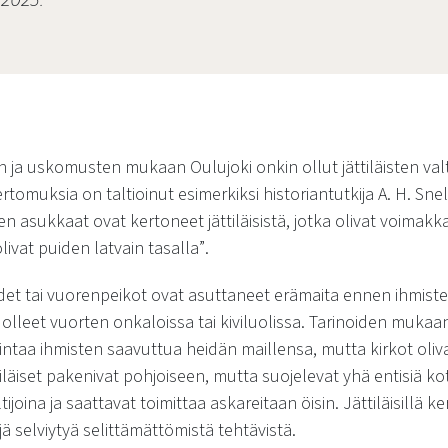
 2023.
n ja uskomusten mukaan Oulujoki onkin ollut jättiläisten va
skertomuksia on taltioinut esimerkiksi historiantutkija A. H. Sn
en asukkaat ovat kertoneet jättiläisistä, jotka olivat voimakka
ivat puiden latvain tasalla”
.
iidet tai vuorenpeikot ovat asuttaneet erämaita ennen ihmist
leet vuorten onkaloissa tai kiviluolissa. Tarinoiden mukaan j
rintaa ihmisten saavuttua heidän maillensa, mutta kirkot oliva
ttiläiset pakenivat pohjoiseen, mutta suojelevat yhä entisiä k
joina ja saattavat toimittaa askareitaan öisin. Jättiläisillä k
jä selviytyä selittämättömistä tehtävistä.