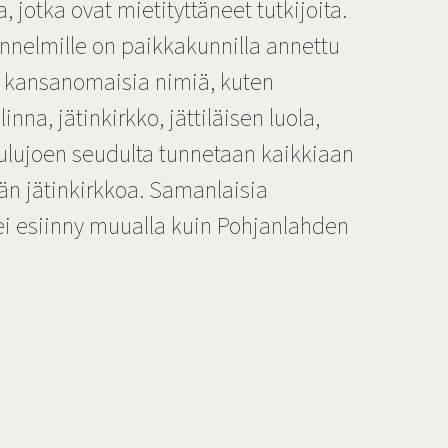
, jotka ovat mietityttäneet tutkijoita.
ennelmille on paikkakunnilla annettu
 ja kansanomaisia nimiä, kuten
inna, jätinkirkko, jättiläisen luola,
Oulujoen seudulta tunnetaan kaikkiaan
än jätinkirkkoa. Samanlaisia
i esiinny muualla kuin Pohjanlahden