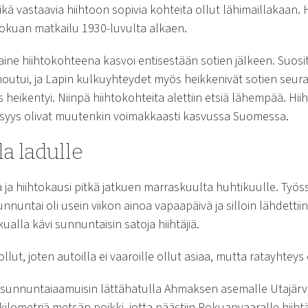
kä vastaavia hiihtoon sopivia kohteita ollut lähimaillakaan. 
okuan matkailu 1930-luvulta alkaen.
ne hiihtokohteena kasvoi entisestään sotien jälkeen. Suositu
houtui, ja Lapin kulkuyhteydet myös heikkenivät sotien seu
s heikentyi. Niinpä hiihtokohteita alettiin etsiä lähempää. Hii
isyys olivat muutenkin voimakkaasti kasvussa Suomessa.
la ladulle
ia ja hiihtokausi pitkä jatkuen marraskuulta huhtikuulle. Työs
sunnuntai oli usein viikon ainoa vapaapäivä ja silloin lähdetti
alla kävi sunnuntaisin satoja hiihtäjiä.
 ollut, joten autoilla ei vaaroille ollut asiaa, mutta ratayhteys
sunnuntaiaamuisin lättähatulla Ahmaksen asemalle Utajärvell
kilometriä metsän poikki, jotta päästiin Rokuanvaaralle hiih