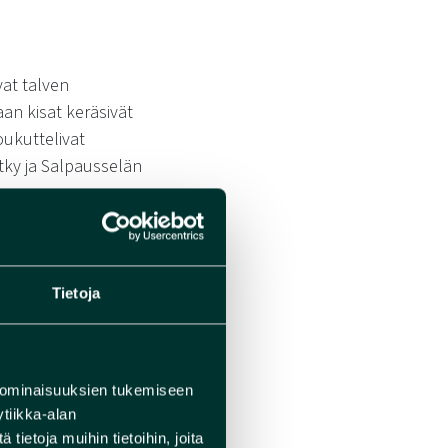
vat talven
an kisat keräsivät
oukuttelivat
ytky ja Salpausselän
ilkasta
emmaksikin.
laishiihtäjät Valde
Tietoja
6. He halusivat
 ominaisuuksien tukemiseen
reipas toiminta- ja
tiikka-alan
ekirjoittaneet
ietoja muihin tietoihin, joita