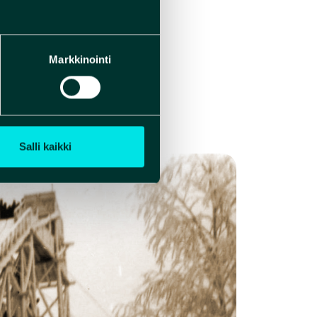
ehdä tunnetuksi
a kaikkia
Markkinointi
n Lianjärveltä,
aimmillaan yli sata
mpaa Helsinkiä ja
Salli kaikki