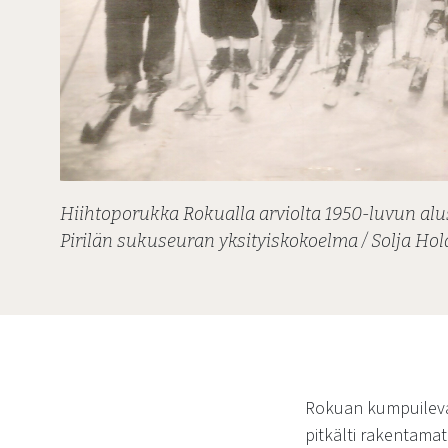
Hiihtoporukka Rokualla arviolta 1950-luvun alu
Pirilän sukuseuran yksityiskokoelma / Solja Hol
Rokuan kumpuilevast
pitkälti rakentama