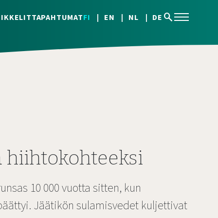
search
IKKELIT
TAPAHTUMAT
FI
EN
NL
DE
 hiihtokohteeksi
runsas 10 000 vuotta sitten, kun
äättyi. Jäätikön sulamisvedet kuljettivat