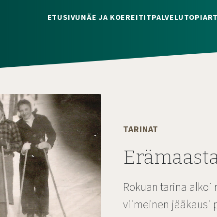
ETUSIVU
NÄE JA KOE
REITIT
PALVELUT
OPI
ART
TARINAT
Erämaasta
Rokuan tarina alkoi 
viimeinen jääkausi p