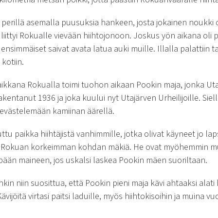
 perillä asemalla puusuksia hankeen, josta jokainen noukki 
liittyi Rokualle vievään hiihtojonoon. Joskus yön aikana oli 
ä ensimmäiset saivat avata latua auki muille. Illalla palattiin 
kotiin.
ikkana Rokualla toimi tuohon aikaan Pookin maja, jonka Ut
kentanut 1936 ja joka kuului nyt Utajärven Urheilijoille. Siell
evästelemään kamiinan äärellä.
uttu paikka hiihtäjistä vanhimmille, jotka olivat käyneet jo 
Rokuan korkeimman kohdan mäkiä. He ovat myöhemmin muis
äpään maineen, jos uskalsi laskea Pookin mäen suoriltaan.
enkin niin suosittua, että Pookin pieni maja kävi ahtaaksi alat
Kävijöitä virtasi paitsi laduille, myös hiihtokisoihin ja muina 