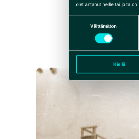
olemme tänään pää
olet antanut heille tai joita o
Rokuanvaaroja retke
kansalaispiirejä ret
Suostumuksen
Välttämätön
valinta
Rokuan Seura pyrki 
jonne nousi hiihtoma
hiihtäjää päivässä.
ulkomailta myöten
Kiellä