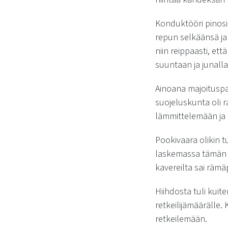
Konduktööri pinosi
repun selkäänsä ja 
niin reippaasti, ett
suuntaan ja junalla 
Ainoana majoituspa
suojeluskunta oli ra
lämmittelemään ja 
Pookivaara olikin t
laskemassa tämän 
kavereilta sai räm
Hiihdosta tuli kuit
retkeilijämäärälle. 
retkeilemään.