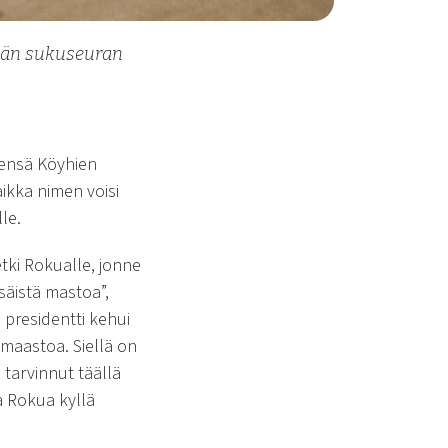
ilän sukuseuran
inimensä Köyhien
Vaikka nimen voisi
le.
tki Rokualle, jonne
tsäistä mastoa”,
presidentti kehui
omaastoa. Siellä on
i tarvinnut täällä
a Rokua kyllä