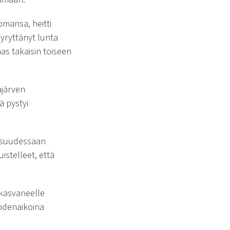
omansa, heitti
pyryttänyt lunta
taas takaisin toiseen
ajärven
ä pystyi
lapsuudessaan
telleet, että
i kasvaneelle
vuodenaikoina