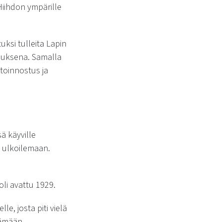
Hiihdon ympärille
ksi tulleita Lapin
rauksena. Samalla
htoinnostus ja
sä käyville
in ulkoilemaan.
 oli avattu 1929.
e, josta piti vielä
tämään.