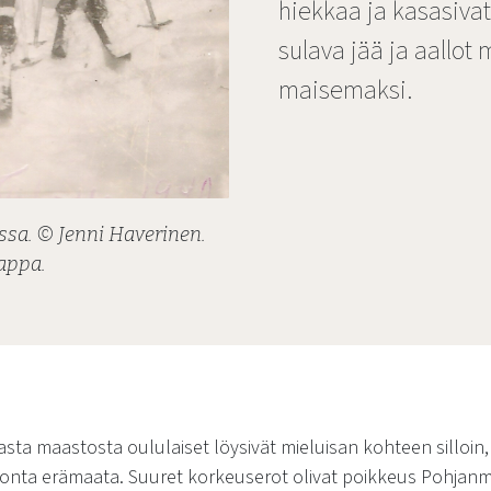
hiekkaa ja kasasivat 
sulava jää ja aall
maisemaksi.
ssa. © Jenni Haverinen.
appa.
a maastosta oululaiset löysivät mieluisan kohteen silloin, 
tonta erämaata. Suuret korkeuserot olivat poikkeus Pohjan