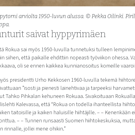
torni arviolta 1950-luvun alussa. © Pekka Oilinki. Pir
ppa.
nturit saivat hyppyrimäen
äjiltä Rokua sai myös 1950-luvulla tunnetuksi tulleen lemp
attiin siihen, että paikalle ehdittiin nopeasti työviikon ohessa. 
kkaava, oli se ennen kaikkea kunnianosoitus komeille vaaroil
yös presidentti Urho Kekkosen 1960-luvulla tekemä hiihtore
ivattuaan ”isosti ja pienesti lainehtivaa ja tarpeeksi harvame
lut Tahko Pihkalan kehuneen Rokuaa. Sivakoituaan Rokualla 
lislehti Kalevassa, että “Rokua on todella ihanteellista hiiht
en taitoisille ja kaiken haluisille hiihtäjille. – – Kenenkään e
monttua. – – Tunnen runsaasti Suomen hiihtokeskuksia, mutt
rinnalle, jollei mene ohikin.”