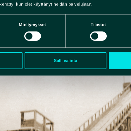
ttäneet perustaa Rokuan Seuran, jonka tarkoituksena on t
n kerätty, kun olet käyttänyt heidän palvelujaan.
ily-, urheilu- ja lomanviettopaikkana ja innostaa jäseniään j
keilyyn ja urheiluun.”
Mieltymykset
Tilastot
lisäämään majoitustiloja ja vuokrasi Metsähallitukselta tonti
ja 1948. Hiihtomajasta tulikin suosittu ja siellä vieraili parh
 Vieraskirjan mukaan heitä tuli lähialueilta, mutta myös kaue
.
Salli valinta