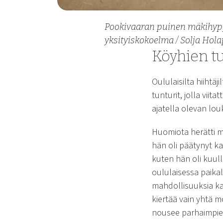
Pookivaaran puinen mäkihyppy
yksityiskokoelma / Solja Hola
Köyhien tu
Oululaisilta hiiht
tunturit, jolla viit
ajatella olevan lou
Huomiota herätti m
hän oli päätynyt ka
kuten hän oli kuul
oululaisessa paikal
mahdollisuuksia kaik
kiertää vain yhtä 
nousee parhaimpien 