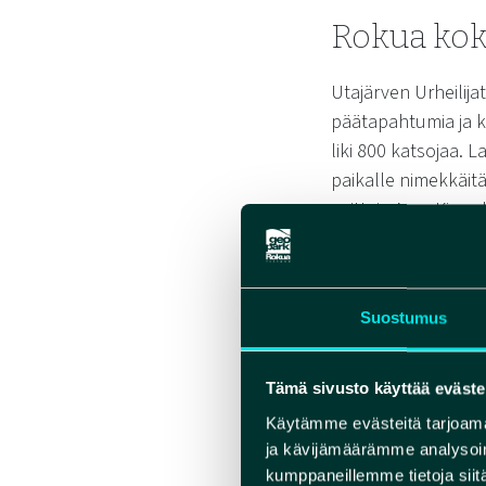
Rokua kok
Utajärven Urheilijat
päätapahtumia ja k
liki 800 katsojaa. 
paikalle nimekkäitä
voittaja Arvo Kippo
Rokuan kehittämisen
keskustelua ja jul
Kehittämistyö sai p
Suostumus
Näsi, Toivo Sirén, 
tehdä ihailemansa
Tämä sivusto käyttää eväste
Käytämme evästeitä tarjoama
Rokuan Seuran toimi
ja kävijämäärämme analysoim
urheiluhenki. Seura
kumppaneillemme tietoja siitä