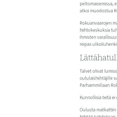
peltomaisemissa, ei
alkoi muodostua R
Rokuanvaarojen mai
hiihtokeskuksia tu
ihmisten varallisuu
reipas ulkoiluhenk
Lättähatul
Talvet olivat lumis
oululaishiihtäjille 
Parhaimmillaan Roku
Kunnollisia teitä ei
Oulusta matkattiin 
hiihtää kahdeksan 