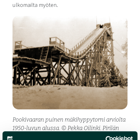
ulkomailta myöten.
Pookivaaran puinen mäkihyppytorni arviolta
1950-luvun alussa. © Pekka Oilinki. Pirilän
sukuseuran yksityiskokoelma / Solja