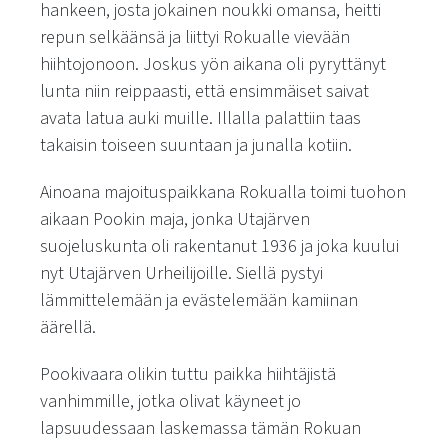
hankeen, josta jokainen noukki omansa, heitti
repun selkäänsä ja liittyi Rokualle vievään
hiihtojonoon. Joskus yön aikana oli pyryttänyt
lunta niin reippaasti, että ensimmäiset saivat
avata latua auki muille. Illalla palattiin taas
takaisin toiseen suuntaan ja junalla kotiin.
Ainoana majoituspaikkana Rokualla toimi tuohon
aikaan Pookin maja, jonka Utajärven
suojeluskunta oli rakentanut 1936 ja joka kuului
nyt Utajärven Urheilijoille. Siellä pystyi
lämmittelemään ja evästelemään kamiinan
äärellä.
Pookivaara olikin tuttu paikka hiihtäjistä
vanhimmille, jotka olivat käyneet jo
lapsuudessaan laskemassa tämän Rokuan