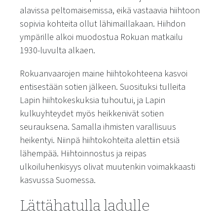
alavissa peltomaisemissa, eikä vastaavia hiihtoon
sopivia kohteita ollut lähimaillakaan. Hiihdon
ympärille alkoi muodostua Rokuan matkailu
1930-luvulta alkaen.
Rokuanvaarojen maine hiihtokohteena kasvoi
entisestään sotien jälkeen. Suosituksi tulleita
Lapin hiihtokeskuksia tuhoutui, ja Lapin
kulkuyhteydet myös heikkenivät sotien
seurauksena. Samalla ihmisten varallisuus
heikentyi. Niinpä hiihtokohteita alettiin etsiä
lähempää. Hiihtoinnostus ja reipas
ulkoiluhenkisyys olivat muutenkin voimakkaasti
kasvussa Suomessa.
Lättähatulla ladulle