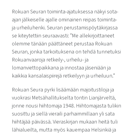
Rokuan Seuran toiminta-ajatuksessa näkyi sota-
ajan jälkeiselle ajalle ominainen reipas toiminta-
ja urheiluhenki. Seuran perustamispöytäkirjassa
se kiteytettiin seuraavasti: ”Me allekirjoittaneet
olemme tänään päättäneet perustaa Rokuan
Seuran, jonka tarkoituksena on tehdä tunnetuksi
Rokuanvaaroja retkeily-, urheilu- ja
lomanviettopaikkana ja innostaa jäseniään ja
kaikkia kansalaispiirejä retkeilyyn ja urheiluun.”
Rokuan Seura pyrki lisäämään majoitustiloja ja
vuokrasi Metsähallitukselta tontin Lianjärveltä,
jonne nousi hiihtomaja 1948. Hiihtomajasta tulikin
suosittu ja siellä vieraili parhaimmillaan yli sata
hiihtäjää päivässä. Vieraskirjan mukaan heitä tuli
lähialueilta, mutta myös kauempaa Helsinkiä ja