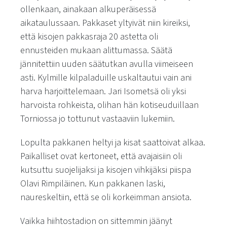
ollenkaan, ainakaan alkuperäisessä
aikataulussaan. Pakkaset yltyivät niin kireiksi,
että kisojen pakkasraja 20 astetta oli
ennusteiden mukaan alittumassa. Säätä
jännitettiin uuden säätutkan avulla viimeiseen
asti. Kylmille kilpaladuille uskaltautui vain ani
harva harjoittelemaan. Jari Isometsä oli yksi
harvoista rohkeista, olihan hän kotiseuduillaan
Torniossa jo tottunut vastaaviin lukemiin.
Lopulta pakkanen heltyi ja kisat saattoivat alkaa.
Paikalliset ovat kertoneet, että avajaisiin oli
kutsuttu suojelijaksi ja kisojen vihkijäksi piispa
Olavi Rimpiläinen. Kun pakkanen laski,
naureskeltiin, että se oli korkeimman ansiota.
Vaikka hiihtostadion on sittemmin jäänyt