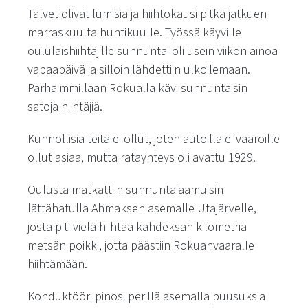
Talvet olivat lumisia ja hiihtokausi pitkä jatkuen
marraskuulta huhtikuulle. Työssä käyville
oululaishiihtäjille sunnuntai oli usein viikon ainoa
vapaapäivä ja silloin lähdettiin ulkoilemaan.
Parhaimmillaan Rokualla kävi sunnuntaisin
satoja hiihtäjiä.
Kunnollisia teitä ei ollut, joten autoilla ei vaaroille
ollut asiaa, mutta ratayhteys oli avattu 1929.
Oulusta matkattiin sunnuntaiaamuisin
lättähatulla Ahmaksen asemalle Utajärvelle,
josta piti vielä hiihtää kahdeksan kilometriä
metsän poikki, jotta päästiin Rokuanvaaralle
hiihtämään.
Konduktööri pinosi perillä asemalla puusuksia