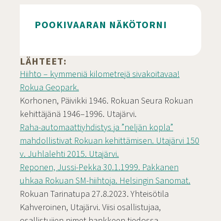
POOKIVAARAN NÄKÖTORNI
LÄHTEET:
Pookivaaran näkötorni
Hiihto – kymmeniä kilometrejä sivakoitavaa!
Rokua Geopark.
Korhonen, Päivikki 1946. Rokuan Seura Rokuan
kehittäjänä 1946–1996. Utajärvi.
Raha-automaattiyhdistys ja ”neljän kopla”
mahdollistivat Rokuan kehittämisen. Utajärvi 150
v. Juhlalehti 2015. Utajärvi.
Reponen, Jussi-Pekka 30.1.1999. Pakkanen
uhkaa Rokuan SM-hiihtoja. Helsingin Sanomat.
Rokuan Tarinatupa 27.8.2023. Yhteisötila
Kahveroinen, Utajärvi. Viisi osallistujaa,
osallistujien nimet hankkeen tiedossa.