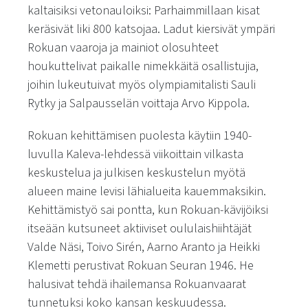
kaltaisiksi vetonauloiksi: Parhaimmillaan kisat
keräsivät liki 800 katsojaa. Ladut kiersivät ympäri
Rokuan vaaroja ja mainiot olosuhteet
houkuttelivat paikalle nimekkäitä osallistujia,
joihin lukeutuivat myös olympiamitalisti Sauli
Rytky ja Salpausselän voittaja Arvo Kippola.
Rokuan kehittämisen puolesta käytiin 1940-
luvulla Kaleva-lehdessä viikoittain vilkasta
keskustelua ja julkisen keskustelun myötä
alueen maine levisi lähialueita kauemmaksikin.
Kehittämistyö sai pontta, kun Rokuan-kävijöiksi
itseään kutsuneet aktiiviset oululaishiihtäjät
Valde Näsi, Toivo Sirén, Aarno Aranto ja Heikki
Klemetti perustivat Rokuan Seuran 1946. He
halusivat tehdä ihailemansa Rokuanvaarat
tunnetuksi koko kansan keskuudessa.