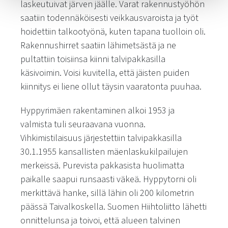
laskeutuivat järven jäälle. Varat rakennustyöhön
saatiin todennäköisesti veikkausvaroista ja työt
hoidettiin talkootyönä, kuten tapana tuolloin oli.
Rakennushirret saatiin lähimetsästä ja ne
pultattiin toisiinsa kiinni talvipakkasilla
käsivoimin. Voisi kuvitella, että jäisten puiden
kiinnitys ei liene ollut täysin vaaratonta puuhaa.
Hyppyrimäen rakentaminen alkoi 1953 ja
valmista tuli seuraavana vuonna.
Vihkimistilaisuus järjestettiin talvipakkasilla
30.1.1955 kansallisten mäenlaskukilpailujen
merkeissä. Purevista pakkasista huolimatta
paikalle saapui runsaasti väkeä. Hyppytorni oli
merkittävä hanke, sillä lähin oli 200 kilometrin
päässä Taivalkoskella. Suomen Hiihtoliitto lähetti
onnittelunsa ja toivoi, että alueen talvinen