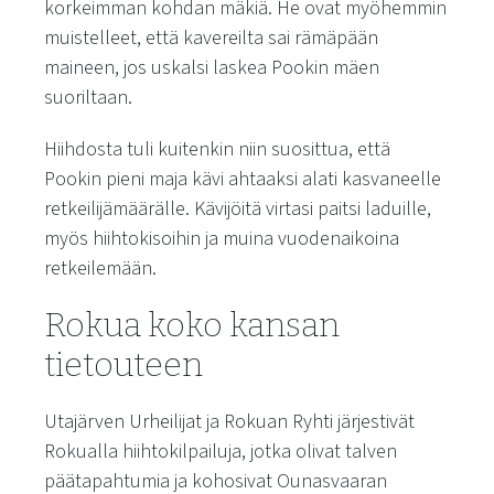
korkeimman kohdan mäkiä. He ovat myöhemmin
muistelleet, että kavereilta sai rämäpään
maineen, jos uskalsi laskea Pookin mäen
suoriltaan.
Hiihdosta tuli kuitenkin niin suosittua, että
Pookin pieni maja kävi ahtaaksi alati kasvaneelle
retkeilijämäärälle. Kävijöitä virtasi paitsi laduille,
myös hiihtokisoihin ja muina vuodenaikoina
retkeilemään.
Rokua koko kansan
tietouteen
Utajärven Urheilijat ja Rokuan Ryhti järjestivät
Rokualla hiihtokilpailuja, jotka olivat talven
päätapahtumia ja kohosivat Ounasvaaran