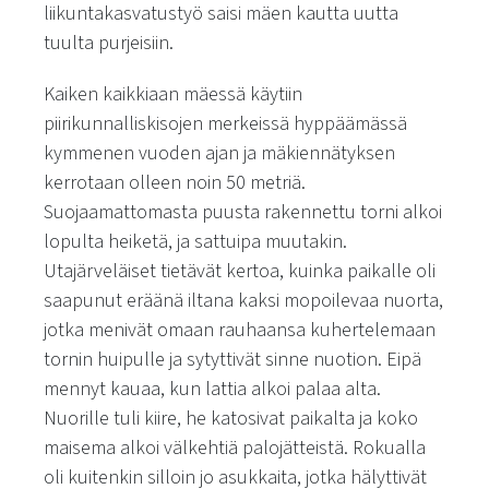
liikuntakasvatustyö saisi mäen kautta uutta
tuulta purjeisiin.
Kaiken kaikkiaan mäessä käytiin
piirikunnalliskisojen merkeissä hyppäämässä
kymmenen vuoden ajan ja mäkiennätyksen
kerrotaan olleen noin 50 metriä.
Suojaamattomasta puusta rakennettu torni alkoi
lopulta heiketä, ja sattuipa muutakin.
Utajärveläiset tietävät kertoa, kuinka paikalle oli
saapunut eräänä iltana kaksi mopoilevaa nuorta,
jotka menivät omaan rauhaansa kuhertelemaan
tornin huipulle ja sytyttivät sinne nuotion. Eipä
mennyt kauaa, kun lattia alkoi palaa alta.
Nuorille tuli kiire, he katosivat paikalta ja koko
maisema alkoi välkehtiä palojätteistä. Rokualla
oli kuitenkin silloin jo asukkaita, jotka hälyttivät