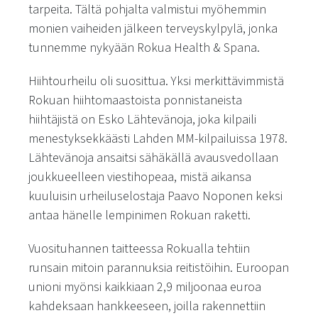
tarpeita. Tältä pohjalta valmistui myöhemmin
monien vaiheiden jälkeen terveyskylpylä, jonka
tunnemme nykyään Rokua Health & Spana.
Hiihtourheilu oli suosittua. Yksi merkittävimmistä
Rokuan hiihtomaastoista ponnistaneista
hiihtäjistä on Esko Lähtevänoja, joka kilpaili
menestyksekkäästi Lahden MM-kilpailuissa 1978.
Lähtevänoja ansaitsi sähäkällä avausvedollaan
joukkueelleen viestihopeaa, mistä aikansa
kuuluisin urheiluselostaja Paavo Noponen keksi
antaa hänelle lempinimen Rokuan raketti.
Vuosituhannen taitteessa Rokualla tehtiin
runsain mitoin parannuksia reitistöihin. Euroopan
unioni myönsi kaikkiaan 2,9 miljoonaa euroa
kahdeksaan hankkeeseen, joilla rakennettiin