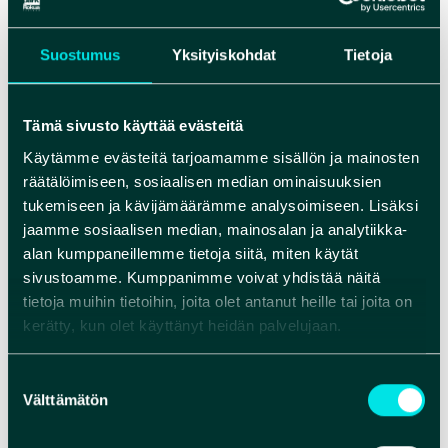
Holappa.
Köyhien tunturit saivat
Suostumus
Yksityiskohdat
Tietoja
hyppyrimäen
Tämä sivusto käyttää evästeitä
Oululaisilta hiihtäjiltä Rokua sai myös 1950-
Käytämme evästeitä tarjoamamme sisällön ja mainosten
luvulla tunnetuksi tulleen lempinimensä
räätälöimiseen, sosiaalisen median ominaisuuksien
Köyhien tunturit, jolla viitattiin siihen, että
tukemiseen ja kävijämäärämme analysoimiseen. Lisäksi
paikalle ehdittiin nopeasti työviikon ohessa.
jaamme sosiaalisen median, mainosalan ja analytiikka-
Vaikka nimen voisi ajatella olevan loukkaava, oli
alan kumppaneillemme tietoja siitä, miten käytät
se ennen kaikkea kunnianosoitus komeille
sivustoamme. Kumppanimme voivat yhdistää näitä
vaaroille.
tietoja muihin tietoihin, joita olet antanut heille tai joita on
kerätty, kun olet käyttänyt heidän palvelujaan.
Huomiota herätti myös presidentti Urho
Kekkosen 1960-luvulla tekemä hiihtoretki
Suostumuksen
Rokualle, jonne hän oli päätynyt kaivattuaan
Välttämätön
valinta
”isosti ja pienesti lainehtivaa ja tarpeeksi