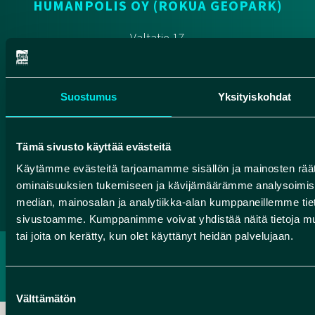
HUMANPOLIS OY (ROKUA GEOPARK)
Valtatie 17
91500 Muhos
info@rokuageopark.fi
Suostumus
Yksityiskohdat
Tilaa Geoparkin uutiskirje
Tämä sivusto käyttää evästeitä
Facebook
Instagram
YouTube
Käytämme evästeitä tarjoamamme sisällön ja mainosten räät
ominaisuuksien tukemiseen ja kävijämäärämme analysoimise
median, mainosalan ja analytiikka-alan kumppaneillemme tieto
sivustoamme. Kumppanimme voivat yhdistää näitä tietoja muihin
tai joita on kerätty, kun olet käyttänyt heidän palvelujaan.
TIETOSUOJASELOSTE
SAAVUTETTAVUUSSELOSTE
Suostumuksen
Välttämätön
valinta