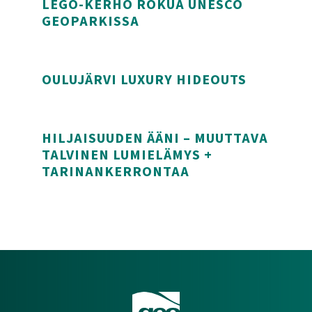
LEGO-KERHO ROKUA UNESCO
GEOPARKISSA
Lego-kerho Rokua UNESCO Geoparkissa
OULUJÄRVI LUXURY HIDEOUTS
Oulujärvi Luxury Hideouts
HILJAISUUDEN ÄÄNI – MUUTTAVA
TALVINEN LUMIELÄMYS +
TARINANKERRONTAA
Hiljaisuuden ääni – Muuttava talvinen lumielämys