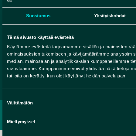
HUMANPOLIS OY (ROKUA GEOPARK)
Valtatie 17
Suostumus
Yksityiskohdat
91500 Muhos
info@rokuageopark.fi
Tämä sivusto käyttää evästeitä
Tilaa Geoparkin uutiskirje
Käytämme evästeitä tarjoamamme sisällön ja mainosten räät
ominaisuuksien tukemiseen ja kävijämäärämme analysoimise
median, mainosalan ja analytiikka-alan kumppaneillemme tieto
sivustoamme. Kumppanimme voivat yhdistää näitä tietoja muihin
Facebook
Instagram
YouTube
tai joita on kerätty, kun olet käyttänyt heidän palvelujaan.
Suostumuksen
Välttämätön
valinta
TIETOSUOJASELOSTE
SAAVUTETTAVUUSSELOSTE
Mieltymykset