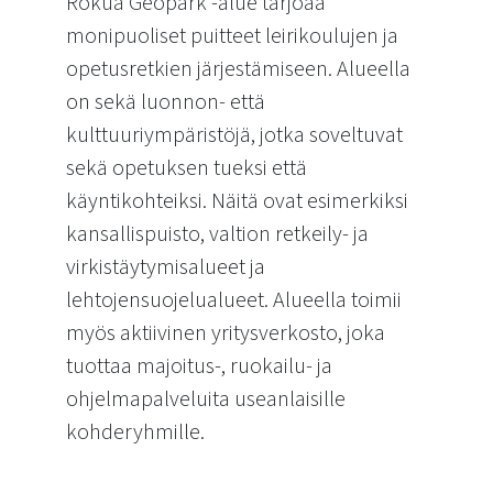
Rokua Geopark -alue tarjoaa
monipuoliset puitteet leirikoulujen ja
opetusretkien järjestämiseen. Alueella
on sekä luonnon- että
kulttuuriympäristöjä, jotka soveltuvat
sekä opetuksen tueksi että
käyntikohteiksi. Näitä ovat esimerkiksi
kansallispuisto, valtion retkeily- ja
virkistäytymisalueet ja
lehtojensuojelualueet. Alueella toimii
myös aktiivinen yritysverkosto, joka
tuottaa majoitus-, ruokailu- ja
ohjelmapalveluita useanlaisille
kohderyhmille.
Leirikoulut