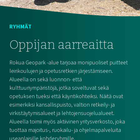
RYHMÄT
Oppijan aarreaitta
Rokua Geopark -alue tarjoaa monipuoliset puitteet
leirikoulujen ja opetusretkien järjestämiseen.
Alueella on sekä luonnon- että
kulttuuriympäristöjä, jotka soveltuvat sekä
opetuksen tueksi että käyntikohteiksi. Näitä ovat
esimerkiksi kansallispuisto, valtion retkeily- ja
virkistäytymisalueet ja lehtojensuojelualueet.
Alueella toimii myös aktiivinen yritysverkosto, joka
tuottaa majoitus-, ruokailu- ja ohjelmapalveluita
useanlaisille kohderyhmille.