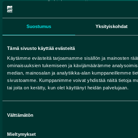
Pohjolan rengastie
Suomen geoparkit
Suostumus
Yksityiskohdat
HUMANPOLIS OY (ROKUA GEOPARK)
Tämä sivusto käyttää evästeitä
Käytämme evästeitä tarjoamamme sisällön ja mainosten räät
Valtatie 17
ominaisuuksien tukemiseen ja kävijämäärämme analysoimise
91500 Muhos
median, mainosalan ja analytiikka-alan kumppaneillemme tieto
info@rokuageopark.fi
sivustoamme. Kumppanimme voivat yhdistää näitä tietoja muihin
tai joita on kerätty, kun olet käyttänyt heidän palvelujaan.
Tilaa Geoparkin uutiskirje
Suostumuksen
Välttämätön
valinta
Facebook
Instagram
YouTube
Mieltymykset