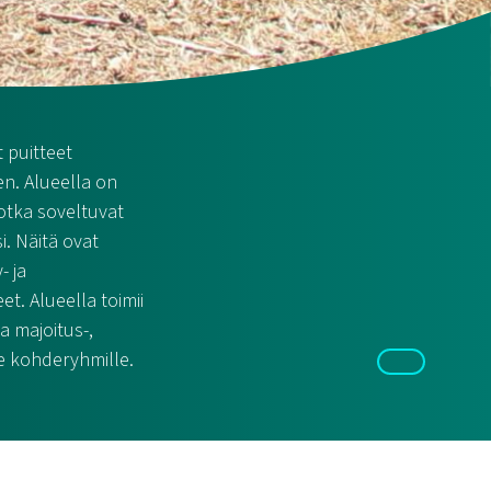
 puitteet
en. Alueella on
jotka soveltuvat
. Näitä ovat
- ja
et. Alueella toimii
a majoitus-,
le kohderyhmille.