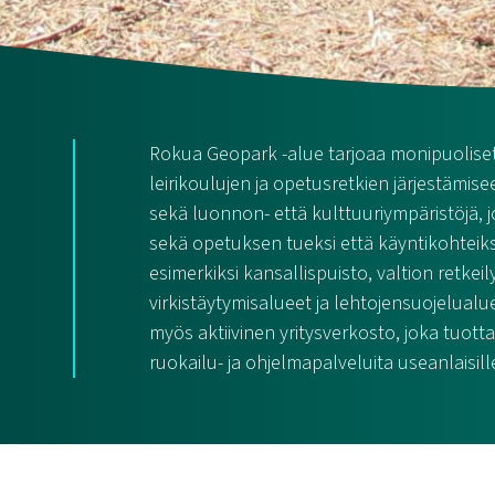
Rokua Geopark -alue tarjoaa monipuoliset
leirikoulujen ja opetusretkien järjestämise
sekä luonnon- että kulttuuriympäristöjä, 
sekä opetuksen tueksi että käyntikohteiksi
esimerkiksi kansallispuisto, valtion retkeily
virkistäytymisalueet ja lehtojensuojelualue
myös aktiivinen yritysverkosto, joka tuotta
ruokailu- ja ohjelmapalveluita useanlaisil