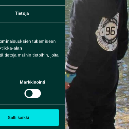
Tietoja
 ominaisuuksien tukemiseen
tiikka-alan
ietoja muihin tietoihin, joita
Markkinointi
Salli kaikki