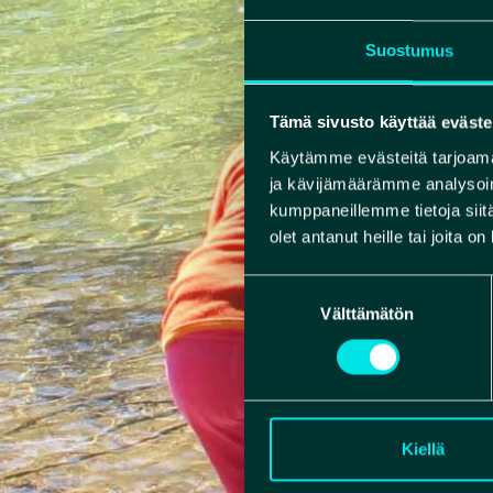
Suostumus
Tämä sivusto käyttää eväste
Käytämme evästeitä tarjoama
ja kävijämäärämme analysoim
kumppaneillemme tietoja siitä
olet antanut heille tai joita o
Suostumuksen
Välttämätön
valinta
Kiellä