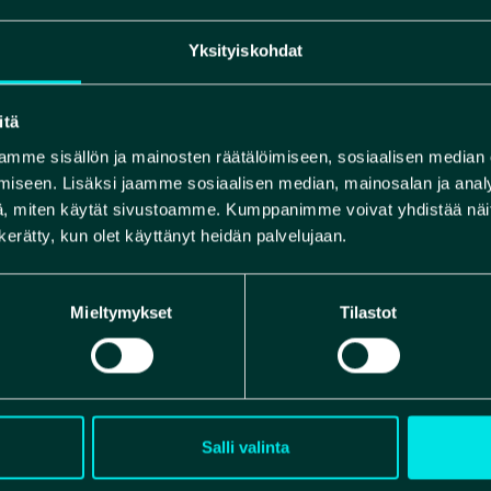
Yksityiskohdat
itä
mme sisällön ja mainosten räätälöimiseen, sosiaalisen median
iseen. Lisäksi jaamme sosiaalisen median, mainosalan ja analy
, miten käytät sivustoamme. Kumppanimme voivat yhdistää näitä t
n kerätty, kun olet käyttänyt heidän palvelujaan.
Mieltymykset
Tilastot
Salli valinta