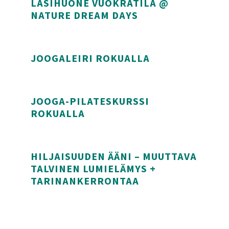
LASIHUONE VUOKRATILA @
NATURE DREAM DAYS
Lasihuone vuokratila @ Nature Dream Days
JOOGALEIRI ROKUALLA
Joogaleiri Rokualla
JOOGA-PILATESKURSSI
ROKUALLA
Jooga-pilateskurssi Rokualla
HILJAISUUDEN ÄÄNI – MUUTTAVA
TALVINEN LUMIELÄMYS +
TARINANKERRONTAA
Hiljaisuuden ääni – Muuttava talvinen lumielämys