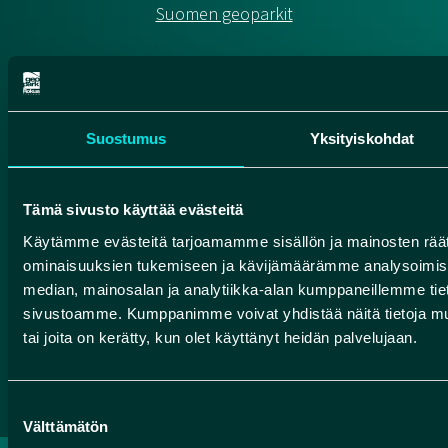
Suomen geoparkit
HUMANPOLIS OY (ROKUA GEOPARK)
Suostumus
Yksityiskohdat
Valtatie 17
91500 Muhos
Tämä sivusto käyttää evästeitä
info@rokuageopark.fi
Käytämme evästeitä tarjoamamme sisällön ja mainosten räät
Tilaa Geoparkin uutiskirje
ominaisuuksien tukemiseen ja kävijämäärämme analysoimise
median, mainosalan ja analytiikka-alan kumppaneillemme tieto
sivustoamme. Kumppanimme voivat yhdistää näitä tietoja muihin
tai joita on kerätty, kun olet käyttänyt heidän palvelujaan.
Facebook
Instagram
YouTube
Suostumuksen
Välttämätön
valinta