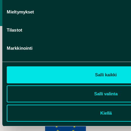
TIETOSUOJASELOSTE
Mieltymykset
SAAVUTETTAVUUSSELOSTE
Tilastot
Markkinointi
Hankelogo
Salli kaikki
Hankelogo
Salli valinta
Kiellä