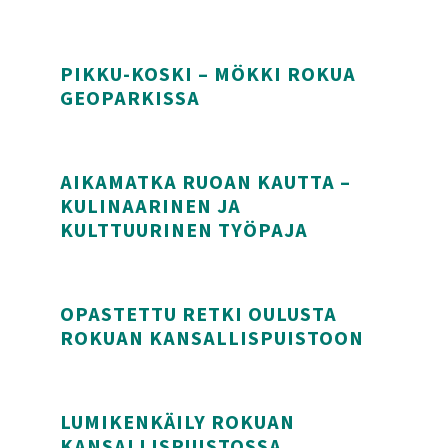
Liukulumikenkäsafari Rokuan luonnossa
PIKKU-KOSKI – MÖKKI ROKUA
GEOPARKISSA
Pikku-Koski – mökki Rokua geoparkissa
AIKAMATKA RUOAN KAUTTA –
KULINAARINEN JA
KULTTUURINEN TYÖPAJA
Aikamatka ruoan kautta – Kulinaarinen ja kulttuu
OPASTETTU RETKI OULUSTA
ROKUAN KANSALLISPUISTOON
Opastettu retki Oulusta Rokuan kansallispuistoon
LUMIKENKÄILY ROKUAN
KANSALLISPUISTOSSA