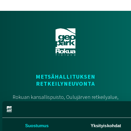
METSÄHALLITUKSEN
RETKEILYNEUVONTA
Rokuan kansallispuisto, Oulujärven retkeilyalue,
Liimanninkoski
Yhteydenotot
Suostumus
Yksityiskohdat
Pohjolan rengastie