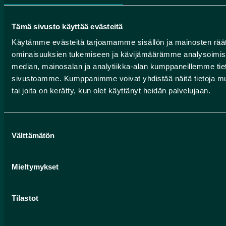
Suomen geoparkit
Tämä sivusto käyttää evästeitä
Käytämme evästeitä tarjoamamme sisällön ja mainosten räät
ominaisuuksien tukemiseen ja kävijämäärämme analysoimise
HUMANPOLIS OY (ROKUA GEOPARK)
median, mainosalan ja analytiikka-alan kumppaneillemme tieto
sivustoamme. Kumppanimme voivat yhdistää näitä tietoja muihin
Valtatie 17
tai joita on kerätty, kun olet käyttänyt heidän palvelujaan.
91500 Muhos
info@rokuageopark.fi
Suostumuksen
Välttämätön
valinta
Tilaa Geoparkin uutiskirje
Mieltymykset
Facebook
Instagram
YouTube
Tilastot