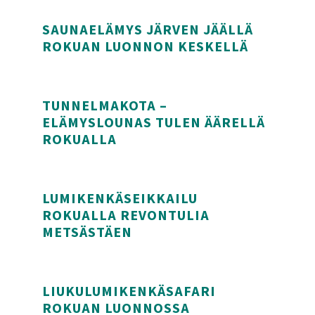
SUP-lautavuokraus Rokualla
SAUNAELÄMYS JÄRVEN JÄÄLLÄ
ROKUAN LUONNON KESKELLÄ
Saunaelämys järven jäällä Rokuan luonnon keske
TUNNELMAKOTA –
ELÄMYSLOUNAS TULEN ÄÄRELLÄ
ROKUALLA
Tunnelmakota – elämyslounas tulen äärellä Roku
LUMIKENKÄSEIKKAILU
ROKUALLA REVONTULIA
METSÄSTÄEN
Lumikenkäseikkailu Rokualla revontulia metsäst
LIUKULUMIKENKÄSAFARI
ROKUAN LUONNOSSA