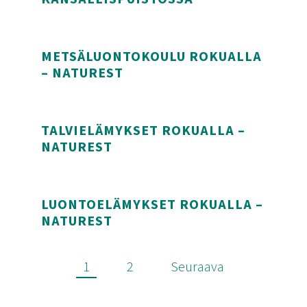
Lumikenkäily Rokuan kansallispuistossa
METSÄLUONTOKOULU ROKUALLA
– NATUREST
Metsäluontokoulu Rokualla – Naturest
TALVIELÄMYKSET ROKUALLA –
NATUREST
Talvielämykset Rokualla – Naturest
LUONTOELÄMYKSET ROKUALLA –
NATUREST
Luontoelämykset Rokualla – Naturest
Artikkelien sivu
1
2
Seuraava