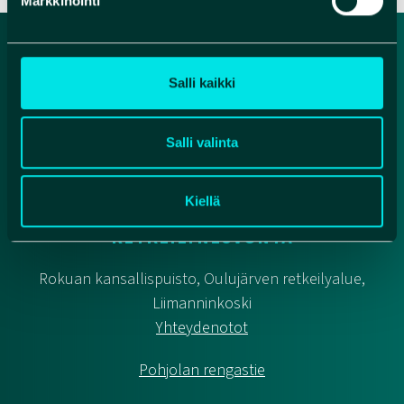
Markkinointi
Salli kaikki
Salli valinta
Kiellä
METSÄHALLITUKSEN
RETKEILYNEUVONTA
Rokuan kansallispuisto, Oulujärven retkeilyalue,
Liimanninkoski
Yhteydenotot
Pohjolan rengastie