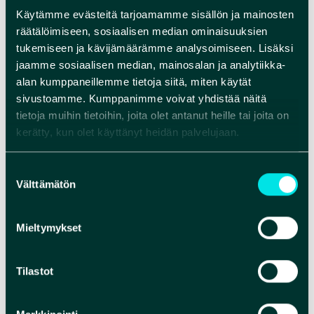
Käytämme evästeitä tarjoamamme sisällön ja mainosten
kivikaudelta.
räätälöimiseen, sosiaalisen median ominaisuuksien
tukemiseen ja kävijämäärämme analysoimiseen. Lisäksi
Aikamatka-näyttely löytyy jokaisesta Rokua
jaamme sosiaalisen median, mainosalan ja analytiikka-
Geopark -alueen kunnasta, Muhokselta,
alan kumppaneillemme tietoja siitä, miten käytät
Utajärveltä ja Vaalasta, joista kukin erikoistuu
sivustoamme. Kumppanimme voivat yhdistää näitä
oman lähialueensa maiseman syntytarinan
tietoja muihin tietoihin, joita olet antanut heille tai joita on
esittelyyn.
kerätty, kun olet käyttänyt heidän palvelujaan.
Vaalan kirjaston näyttely on avoinna kirjaston
Suostumuksen
aukioloaikojen mukaisesti.
Välttämätön
valinta
Tarkista kirjaston aukioloajat Vaalan kunnan
Mieltymykset
nettisivuilta.
VERKKOSIVUT
Tilastot