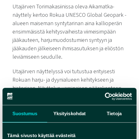
Utajärven Torimakasiinissa oleva Aikamatka-
näyttely kertoo Rokua UNESCO Global Geopark -
alueen maiseman syntytarinan aina kallioperän
ensimmäisistä kehitysvaiheista viimeisimpään
jääkauteen, harjumuodostumien syntyyn ja
jääkauden jälkeiseen ihmisasutuksen ja eliöstön
leviämiseen seudulle.
Utajärven näyttelyssä voi tutustua erityisesti
Rokuan harju- ja dyynialueen kehitykseen ja
historiaan. Näyttelyn varsinaisen päärakenteen
muodostaa sylinterin muotoinen aikajana, jossa
on kerrottu Rokua Geopark -alueen keskeisten
maisemapiirteiden syntyhetket. Sylinterin sisällä
Suostumus
Yksityiskohdat
Tietoja
voi virtuaalilasien avulla kokea myös menneet
maisemat esimerkiksi muinaisvuoriston ajoilta ja
Tämä sivusto käyttää evästeitä
kivikaudelta.