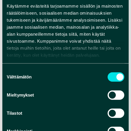
Käytämme evästeitä tarjoamamme sisällön ja mainosten
Aikamatka-näyttely löytyy jokaisesta Rokua
räätälöimiseen, sosiaalisen median ominaisuuksien
tukemiseen ja kävijämäärämme analysoimiseen. Lisäksi
Geopark -alueen kunnasta, Muhokselta,
jaamme sosiaalisen median, mainosalan ja analytiikka-
Utajärveltä ja Vaalasta, joista kukin erikoistuu
alan kumppaneillemme tietoja siitä, miten käytät
oman lähialueensa maiseman syntytarinan
sivustoamme. Kumppanimme voivat yhdistää näitä
esittelyyn.
tietoja muihin tietoihin, joita olet antanut heille tai joita on
kerätty, kun olet käyttänyt heidän palvelujaan.
Utajärven Torimakasiinin näyttelyt ovat avoinna
kesäisin alakerran 4H:n jäätelökioskin
Suostumuksen
aukioloaikojen mukaisesti.
Välttämätön
valinta
Tarkista kulttuurikeskuksen aukioloajat
Mieltymykset
Utajärven 4H:n sivuilta.
VERKKOSIVUT
Tilastot