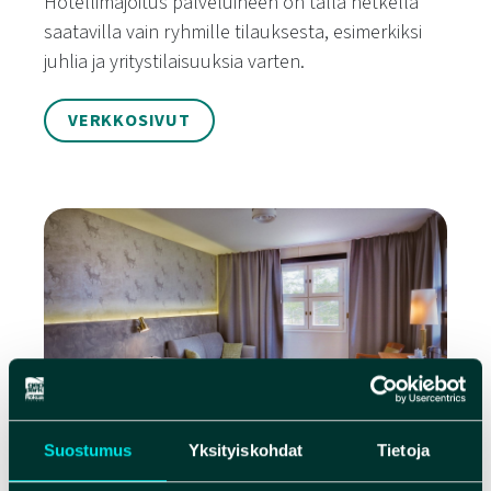
Hotellimajoitus palveluineen on tällä hetkellä
saatavilla vain ryhmille tilauksesta, esimerkiksi
juhlia ja yritystilaisuuksia varten.
VERKKOSIVUT
Suostumus
Yksityiskohdat
Tietoja