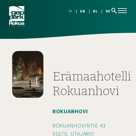
search
FI
EN
NL
DE
Erämaahotelli
Rokuanhovi
ROKUANHOVI
ROKUANHOVINTIE 43
91670, UTAJÄRVI