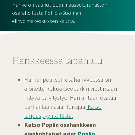
Hanke on saanut EU:n maaseuturahaston
osarahoitusta Pohjois-Suomen
elinvoimakeskuksen kautta.
Hankkeessa tapahtuu
Humanpoliksen osahankkeessa on
aloitettu Rokua Geoparkin viestintään
liittyvä päivitystyö. Hankintaan etsitään
parhaillaan asiantuntijaa.
Katso
tarjouspyyntö tästä.
Katso Poplin osahankkeen
ajankohtaiset asiat
Poplin