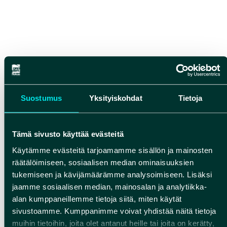
Suostumus
Yksityiskohdat
Tietoja
Tämä sivusto käyttää evästeitä
Käytämme evästeitä tarjoamamme sisällön ja mainosten
räätälöimiseen, sosiaalisen median ominaisuuksien
tukemiseen ja kävijämäärämme analysoimiseen. Lisäksi
jaamme sosiaalisen median, mainosalan ja analytiikka-
alan kumppaneillemme tietoja siitä, miten käytät
Hankkeen nimi:
sivustoamme. Kumppanimme voivat yhdistää näitä tietoja
Liiku Hyvin – liikunta- ja hyvinvointielämyksistä
muihin tietoihin, joita olet antanut heille tai joita on kerätty,