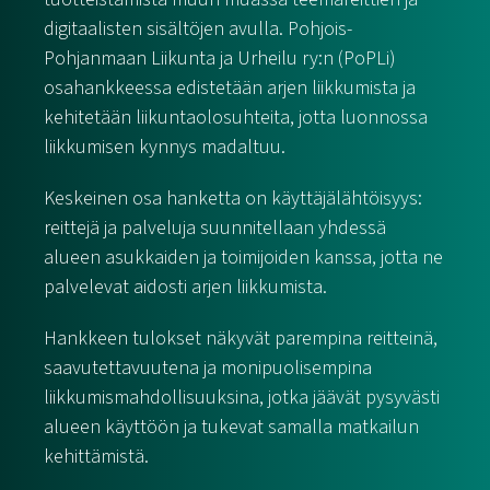
digitaalisten sisältöjen avulla. Pohjois-
Pohjanmaan Liikunta ja Urheilu ry:n (PoPLi)
osahankkeessa edistetään arjen liikkumista ja
kehitetään liikuntaolosuhteita, jotta luonnossa
liikkumisen kynnys madaltuu.
Keskeinen osa hanketta on käyttäjälähtöisyys:
reittejä ja palveluja suunnitellaan yhdessä
alueen asukkaiden ja toimijoiden kanssa, jotta ne
palvelevat aidosti arjen liikkumista.
Hankkeen tulokset näkyvät parempina reitteinä,
saavutettavuutena ja monipuolisempina
liikkumismahdollisuuksina, jotka jäävät pysyvästi
alueen käyttöön ja tukevat samalla matkailun
kehittämistä.