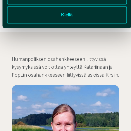
Kokonaisbudjetti:
noin 327 000 €
Kiellä
Humanpoliksen osahankkeeseen liittyvissä
kysymyksissä voit ottaa yhteyttä Katariinaan ja
PopLin osahankkeeseen liittyvissä asioissa Kirsiin.