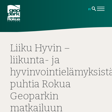
search
FI
Liiku Hyvin –
liikunta- ja
hyvinvointielämyksist
puhtia Rokua
Geoparkin
matkailuun