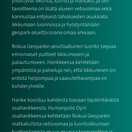
yhdistyvät liikunta, luonto ja matkailu, ja sen
tavoitteena on lisätä alueen vetovoimaa sekä
kannustaa erityisesti lähialueiden asukkaita
liikkumaan luonnossa ja hyödyntämään
geopark-aluetta osana omaa arkeaan.
Rokua Geoparkin ainutlaatuinen luonto tarjoaa
erinomaiset puitteet liikkumiseen ja
palautumiseen. Hankkeessa kehitetään
ympäristöä ja palveluja niin, että liikkuminen on
entistä helpompaa ja saavutettavampaa eri
kohderyhmille.
Hanke koostuu kahdesta toisiaan täydentävästä
osahankkeesta. Humanpolis Oy:n
osahankkeessa kehitetään Rokua Geoparkin
matkailullista vetovoimaa ja luontoliikunnan
tuotteistamista muun muassa teemareittien ja