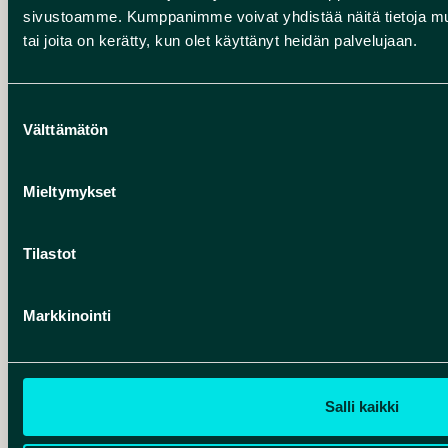
kulttuurin
sivustoamme. Kumppanimme voivat yhdistää näitä tietoja muihin
perintöä
tai joita on kerätty, kun olet käyttänyt heidän palvelujaan.
sekä
pohjoisen
Suostumuksen
luonnon
Välttämätön
valinta
estetiikkaa,
jotka
Mieltymykset
ovat
tuoneet
Tilastot
alueelle
myös
Markkinointi
Unescon
tunnustuksen.
Salli kaikki
Ympäristötaidetta Rokua Geoparkissa
Maiseman muisti -lyhytelokuva ju