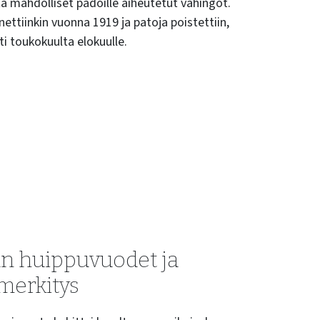
ta mahdolliset padoille aiheutetut vahingot.
ettiinkin vuonna 1919 ja patoja poistettiin,
i toukokuulta elokuulle.
n huippuvuodet ja
 merkitys