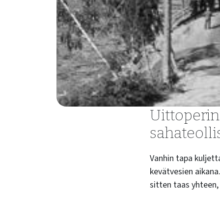
Uittoperin
sahateoll
Vanhin tapa kuljetta
kevätvesien aikana.
sitten taas yhteen,