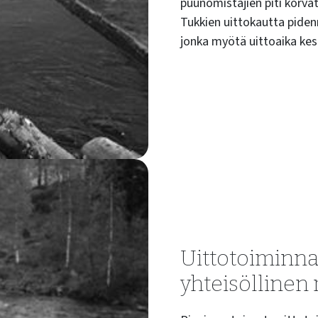
puunomistajien piti korva
Tukkien uittokautta pidenn
jonka myötä uittoaika kest
Uittotoiminna
yhteisöllinen