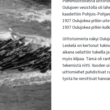
Pienimuotoisesta uittotoi
Oulujoen vesistöllä oli läh
kaadettiin Pohjois-Pohjan
1927 Oulujokea pitkin uite
1937 Oulujokea pitkin kulki
Uittotoiminta näkyi Ouluj
Leskelä on kertonut tuki
aikana seilattiin tukeilla j
myös kilpaa. Tämä oli ran
tekemistä riitti. Vuoden ui
uittomiehet puhdistivat ra
työtä he nimittivät hännä