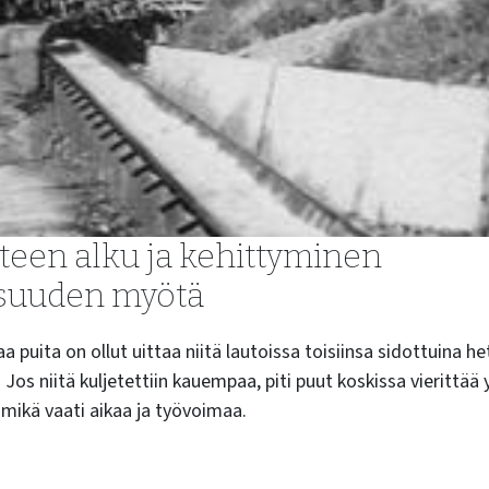
teen alku ja kehittyminen
isuuden myötä
a puita on ollut uittaa niitä lautoissa toisiinsa sidottuina he
 Jos niitä kuljetettiin kauempaa, piti puut koskissa vierittää 
 mikä vaati aikaa ja työvoimaa.