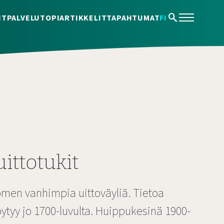
search
IT
PALVELUT
OPI
ARTIKKELIT
TAPAHTUMAT
FI
ittotukit
omen vanhimpia uittoväyliä. Tietoa
ytyy jo 1700-luvulta. Huippukesinä 1900-