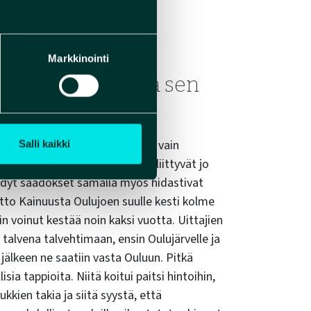
Markkinointi
ikutus uittoon ja sen
i oli lyhyt ja salli puiden uiton vain
Salli kaikki
a keväisin. Lohenkalastukseen liittyvät jo
ehdyt säädökset samalla myös hidastivat
itto Kainuusta Oulujoen suulle kesti kolme
in voinut kestää noin kaksi vuotta. Uittajien
 talvena talvehtimaan, ensin Oulujärvelle ja
 jälkeen ne saatiin vasta Ouluun. Pitkä
isia tappioita. Niitä koitui paitsi hintoihin,
kien takia ja siitä syystä, että