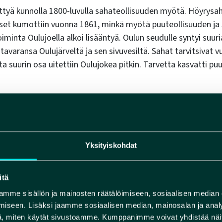
ittyä kunnolla 1800-luvulla sahateollisuuden myötä. Höyrysa
set kumottiin vuonna 1861, minkä myötä puuteollisuuden ja
iminta Oulujoella alkoi lisääntyä. Oulun seudulle syntyi suur
tavaransa Oulujärveltä ja sen sivuvesiltä. Sahat tarvitsivat v
sta suurin osa uitettiin Oulujokea pitkin. Tarvetta kasvatti p
omistaja hoiti aluksi uiton omana erillisuittonaan. Tukinuit
tukinkaatajia, hevosmiehiä, uittajia kuin lauttamiehiä. Ämmä
Yksityiskohdat
nin kauppahuoneen työlistalta vuodelta 1888 on löytynyt t
ksi Heikki Saarenpää oli urakoinut peräti 208 lauttaa Pyhäkos
u 25 silloista markkaa laudalta. Myöhemmin erillisuitot poist
itä
hoidettavista yhteisuitoista tuli pakollisia.
mme sisällön ja mainosten räätälöimiseen, sosiaalisen median
iseen. Lisäksi jaamme sosiaalisen median, mainosalan ja analy
, miten käytät sivustoamme. Kumppanimme voivat yhdistää näitä t