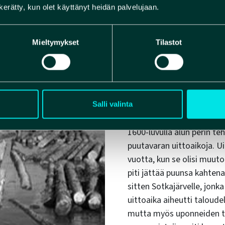
n kerätty, kun olet käyttänyt heidän palvelujaan.
Mieltymykset
Tilastot
Lohipatojen va
uudistaminen
Lohipatojen takia uittokaus
Salli valinta
kuukauden ajan syksyisin j
1600-luvulla alun perin t
puutavaran uittoaikoja. U
vuotta, kun se olisi muuto
piti jättää puunsa kahtena
sitten Sotkajärvelle, jonka
uittoaika aiheutti taloudell
mutta myös uponneiden tuk