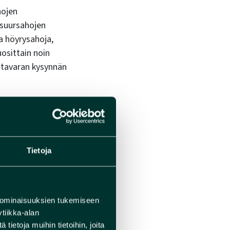
hojen
 suursahojen
ia höyrysahoja,
uosittain noin
uutavaran kysynnän
ossa toimi niin
n ja Toppilan sahat
Tietoja
ietoa saaduista
kelta alas, mistä
uivat ja
 ominaisuuksien tukemiseen
tiikka-alan
ietoja muihin tietoihin, joita