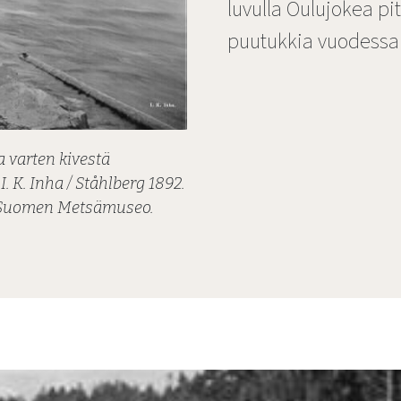
luvulla Oulujokea pit
puutukkia vuodessa
 varten kivestä
. K. Inha / Ståhlberg 1892.
 - Suomen Metsämuseo.