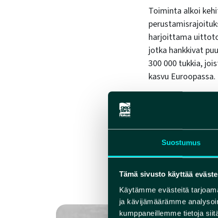
Toiminta alkoi keh
perustamisrajoituk
harjoittama uittoto
jotka hankkivat puu
300 000 tukkia, joi
kasvu Euroopassa.
Jokainen puutavaran
lautan ruotareita, 
Suostumus
omistaneen Snellma
palkoista. Esimerki
hänelle oli maksett
Tämä sivusto käyttää eväste
yhdistysten kautta 
Käytämme evästeitä tarjoama
ja kävijämäärämme analysoim
kumppaneillemme tietoja siitä