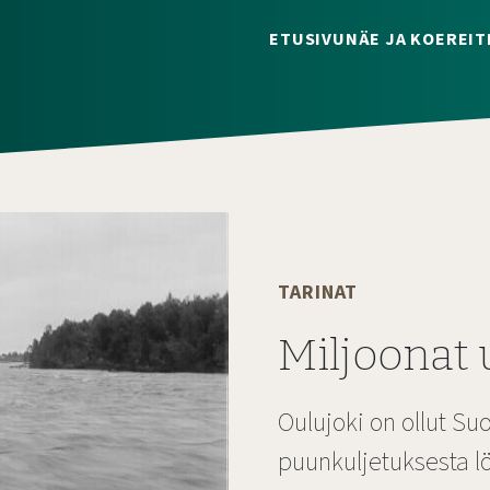
ETUSIVU
NÄE JA KOE
REIT
TARINAT
Miljoonat u
Oulujoki on ollut Su
puunkuljetuksesta lö