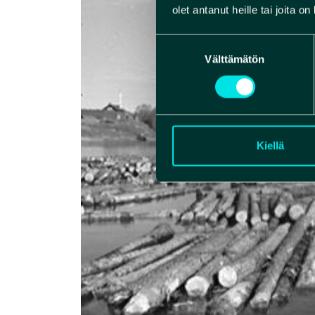
olet antanut heille tai joita o
Suostumuksen
Välttämätön
valinta
Kiellä