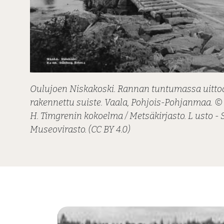
Oulujoen Niskakoski. Rannan tuntumassa uittoa
rakennettu suiste. Vaala, Pohjois-Pohjanmaa. © I
H. Timgrenin kokoelma / Metsäkirjasto. L usto
Museovirasto. (CC BY 4.0)