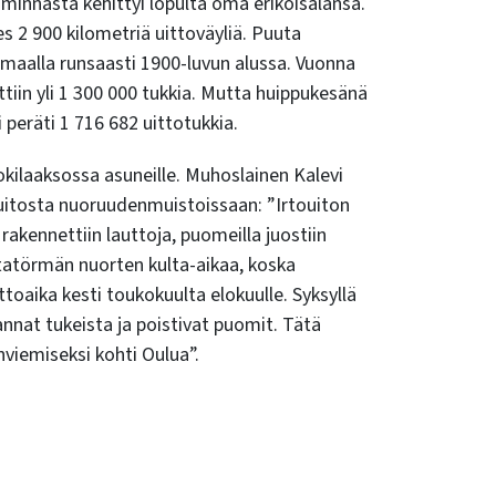
minnasta kehittyi lopulta oma erikoisalansa.
es 2 900 kilometriä uittoväyliä. Puuta
maalla runsaasti 1900-luvun alussa. Vuonna
ttiin yli 1 300 000 tukkia. Mutta huippukesänä
 peräti 1 716 682 uittotukkia.
okilaaksossa asuneille. Muhoslainen Kalevi
nuitosta nuoruudenmuistoissaan:
”Irtouiton
a rakennettiin lauttoja, puomeilla juostiin
tatörmän nuorten kulta-aikaa, koska
ttoaika kesti toukokuulta elokuulle. Syksyllä
nnat tukeista ja poistivat puomit. Tätä
nviemiseksi kohti Oulua”.