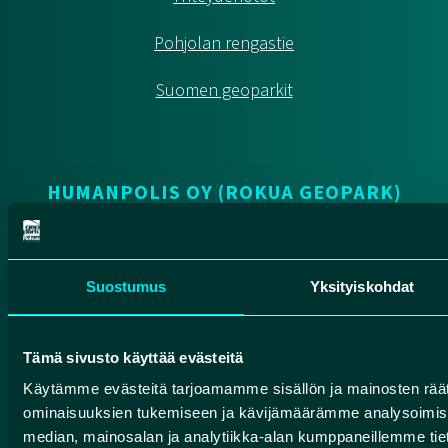
Pohjolan rengastie
Suomen geoparkit
HUMANPOLIS OY (ROKUA GEOPARK)
Valtatie 17
91500 Muhos
Suostumus
Yksityiskohdat
info@rokuageopark.fi
Tilaa Geoparkin uutiskirje
Tämä sivusto käyttää evästeitä
Käytämme evästeitä tarjoamamme sisällön ja mainosten räät
ominaisuuksien tukemiseen ja kävijämäärämme analysoimise
Facebook
Instagram
YouTube
median, mainosalan ja analytiikka-alan kumppaneillemme tieto