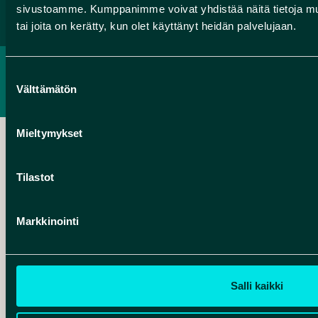
sivustoamme. Kumppanimme voivat yhdistää näitä tietoja muihin
tai joita on kerätty, kun olet käyttänyt heidän palvelujaan.
TIETOSUOJASELOSTE
Suostumuksen
SAAVUTETTAVUUSSELOSTE
Välttämätön
valinta
Mieltymykset
Tilastot
Hankelogo
Markkinointi
Hankelogo
Salli kaikki