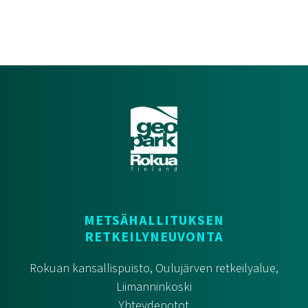
Manamansalon Portin kyläkauppa
METSÄHALLITUKSEN
RETKEILYNEUVONTA
Rokuan kansallispuisto, Oulujärven retkeilyalue,
Liimanninkoski
Yhteydenotot