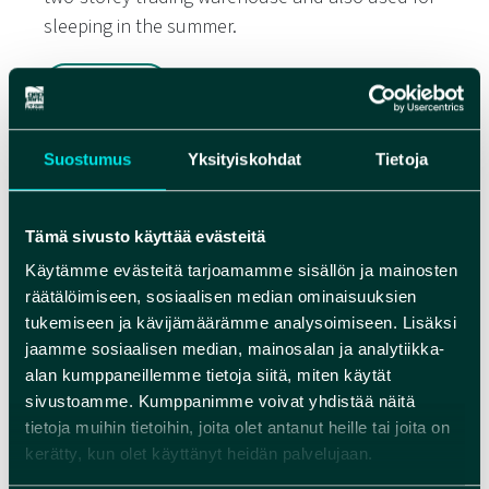
sleeping in the summer.
WEBSITE
Suostumus
Yksityiskohdat
Tietoja
Tämä sivusto käyttää evästeitä
Käytämme evästeitä tarjoamamme sisällön ja mainosten
räätälöimiseen, sosiaalisen median ominaisuuksien
tukemiseen ja kävijämäärämme analysoimiseen. Lisäksi
jaamme sosiaalisen median, mainosalan ja analytiikka-
alan kumppaneillemme tietoja siitä, miten käytät
sivustoamme. Kumppanimme voivat yhdistää näitä
tietoja muihin tietoihin, joita olet antanut heille tai joita on
kerätty, kun olet käyttänyt heidän palvelujaan.