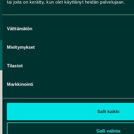
tai joita on kerätty, kun olet käyttänyt heidän palvelujaan.
Facebook
Instagram
YouTube
Suostumuksen
Välttämätön
valinta
Mieltymykset
PRIVACY POLICY
ACCESSIBILITY REPORT
Tilastot
Markkinointi
Hankelogo
Salli kaikki
Salli valinta