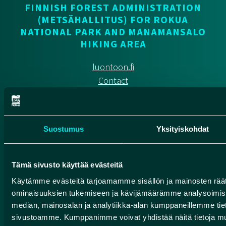
FINNISH FOREST ADMINISTRATION
(METSÄHALLITUS) FOR ROKUA
NATIONAL PARK AND MANAMANSALO
HIKING AREA
luontoon.fi
Contact
Finnish Geoparks
Pohjola Route
Suostumus
Yksityiskohdat
HUMANPOLIS OY
Tämä sivusto käyttää evästeitä
Valtatie 17
Käytämme evästeitä tarjoamamme sisällön ja mainosten räät
91500 Muhos, Finland
ominaisuuksien tukemiseen ja kävijämäärämme analysoimise
info@rokuageopark.fi
median, mainosalan ja analytiikka-alan kumppaneillemme tieto
sivustoamme. Kumppanimme voivat yhdistää näitä tietoja muihin