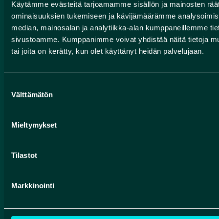
Käytämme evästeitä tarjoamamme sisällön ja mainosten räät
luontoon.fi
ominaisuuksien tukemiseen ja kävijämäärämme analysoimise
Contact
median, mainosalan ja analytiikka-alan kumppaneillemme tieto
sivustoamme. Kumppanimme voivat yhdistää näitä tietoja muihin
Finnish Geoparks
tai joita on kerätty, kun olet käyttänyt heidän palvelujaan.
Pohjola Route
Suostumuksen
HUMANPOLIS OY
Välttämätön
valinta
Valtatie 17
Mieltymykset
91500 Muhos, Finland
info@rokuageopark.fi
Tilastot
Facebook
Instagram
YouTube
Markkinointi