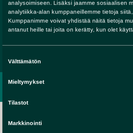
analysoimiseen. Lisäksi jaamme sosiaalisen m
Valtatie 17
analytiikka-alan kumppaneillemme tietoja siitä
91500 Muhos, Finland
info@rokuageopark.fi
Kumppanimme voivat yhdistää näitä tietoja muihi
antanut heille tai joita on kerätty, kun olet käy
Facebook
Instagram
YouTube
Suostumuksen
Välttämätön
valinta
Mieltymykset
PRIVACY POLICY
ACCESSIBILITY REPORT
Tilastot
Markkinointi
Hankelogo