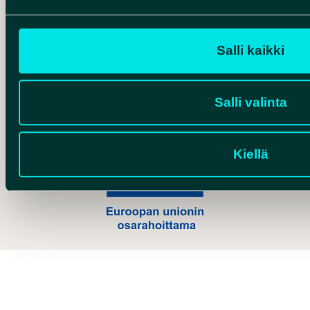
Salli kaikki
Hankelogo
Salli valinta
Kiellä