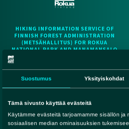
HIKING INFORMATION SERVICE OF
FINNISH FOREST ADMINISTRATION
(METSÄHALLITUS) FOR ROKUA
NATIONAL PARK AND MANAMANSALO
HIKING AREA
luontoon.fi
Contact
Suostumus
Yksityiskohdat
Finnish Geoparks
Tämä sivusto käyttää evästeitä
Pohjola Route
Käytämme evästeitä tarjoamamme sisällön ja 
HUMANPOLIS OY
sosiaalisen median ominaisuuksien tukemise